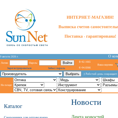
ИНТЕРНЕТ-МАГАЗИН!
Выписка счетов самостоятельн
Поставка - гарантирована!
О ко
9 августа 2026 г.
$=82.1665
Логин:
Пароль:
Ваша корзина
€=94.8366
Зарегистрироваться
Забыл пароль
:) Рабочий день сокращает 
На складе:
Новости
Каталог
Лента новостей...
Сварочники для оптоволокна