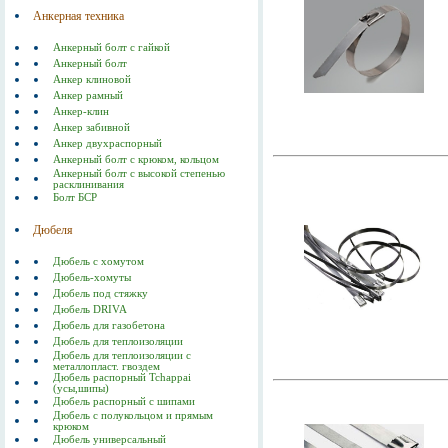
Анкерная техника
Анкерный болт с гайкой
Анкерный болт
Анкер клиновой
Анкер рамный
Анкер-клин
Анкер забивной
Анкер двухраспорный
Анкерный болт с крюком, кольцом
Анкерный болт с высокой степенью
расклинивания
Болт БСР
Дюбеля
Дюбель с хомутом
Дюбель-хомуты
Дюбель под стяжку
Дюбель DRIVA
Дюбель для газобетона
Дюбель для теплоизоляции
Дюбель для теплоизоляции с
металлопласт. гвоздем
Дюбель распорный Tchappai
(усы,шипы)
Дюбель распорный с шипами
Дюбель с полукольцом и прямым
крюком
Дюбель универсальный