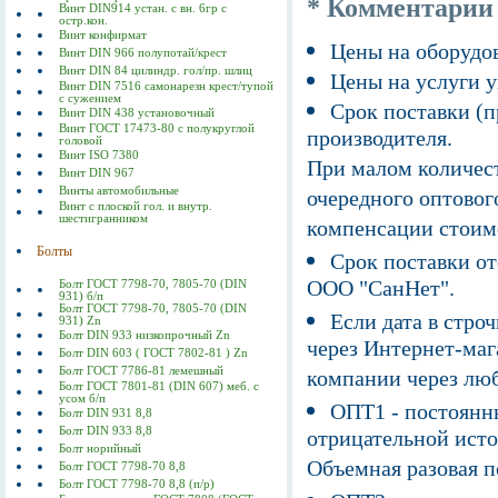
* Комментарии
Винт DIN914 устан. с вн. 6гр с
остр.кон.
Винт конфирмат
Цены на оборудов
Винт DIN 966 полупотай/крест
Винт DIN 84 цилиндр. гол/пр. шлиц
Цены на услуги у
Винт DIN 7516 самонарезн крест/тупой
с сужением
Срок поставки (п
Винт DIN 438 установочный
Винт ГОСТ 17473-80 c полукруглой
производителя.
головой
Винт ISO 7380
При малом количест
Винт DIN 967
Винты автомобильные
очередного оптовог
Винт с плоской гол. и внутр.
шестигранником
компенсации стоим
Болты
Срок поставки от
ООО "СанНет".
Болт ГОСТ 7798-70, 7805-70 (DIN
931) б/п
Болт ГОСТ 7798-70, 7805-70 (DIN
Если дата в строч
931) Zn
Болт DIN 933 низкопрочный Zn
через Интернет-маг
Болт DIN 603 ( ГОСТ 7802-81 ) Zn
Болт ГОСТ 7786-81 лемешный
компании через люб
Болт ГОСТ 7801-81 (DIN 607) меб. с
усом б/п
ОПТ1 - постоянны
Болт DIN 931 8,8
Болт DIN 933 8,8
отрицательной исто
Болт норийный
Объемная разовая 
Болт ГОСТ 7798-70 8,8
Болт ГОСТ 7798-70 8,8 (п/р)