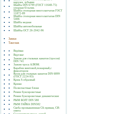
наружн. зубьями
Шайба DIN 6799 (ГОСТ 11648-75)
упорная б/съемн.
Шайба стопорная многолапчатая ГОСТ
11872-89
Шайба стопорная многолапчатая DIN
5406
Шайба медная
Шайбы автомобильные
Шайбы ОСТ 26-2042-96
Замки
Такелаж
Верёвки
Вертлюг
Зажим для стальных канатов (тросов)
DIN 741
Зажим троса АЛЮМ.
Карабин винтовой,пожарный,с
фиксатором
Коуш для стальных канатов DIN 6899
(ГОСТ 2224-93)
Крюк S-образный
Крюки
Полиспастные блоки
Ремни буксировочные
Ремни буксировочные динамические
РЫМ БОЛТ DIN 580
РЫМ ГАЙКА DIN582
Скоба промышленная СА-прямая, СИ-
омега
Соединители троса, цепей