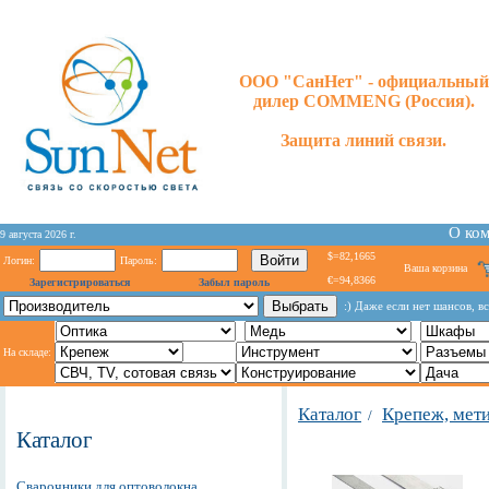
ООО "СанНет" - официальный
дилер COMMENG (Россия).
Защита линий связи.
О ко
9 августа 2026 г.
$=82,1665
Логин:
Пароль:
Ваша корзина
€=94,8366
Зарегистрироваться
Забыл пароль
:) Даже если нет шансов, вс
На складе:
Каталог
Крепеж, мет
/
Каталог
Сварочники для оптоволокна