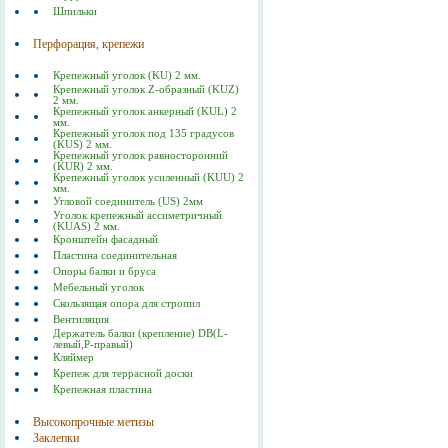
Шпильки
Перфорация, крепежи
Крепежный уголок (KU) 2 мм.
Крепежный уголок Z-образный (KUZ)
2 мм.
Крепежный уголок анкерный (KUL) 2
мм.
Крепежный уголок под 135 градусов
(KUS) 2 мм.
Крепежный уголок равносторонний
(KUR) 2 мм.
Крепежный уголок усиленный (KUU) 2
мм.
Угловой соединитель (US) 2мм
Уголок крепежный ассиметричный
(KUAS) 2 мм.
Кронштейн фасадный
Пластина соединительная
Опоры балки и бруса
Мебельный уголок
Скользящая опора для стропил
Вентиляция
Держатель балки (крепление) DB(L-
левый,P-правый)
Кляймер
Крепеж для террасной доски
Крепежная пластина
Высокопрочные метизы
Заклепки