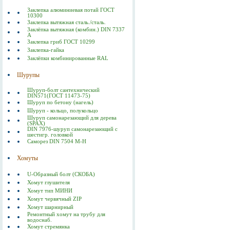
Заклепка алюминиевая потай ГОСТ
10300
Заклепка вытяжная сталь./сталь.
Заклёпка вытяжная (комбин.) DIN 7337
А
Заклепка гриб ГОСТ 10299
Заклепка-гайка
Заклёпки комбинированные RAL
Шурупы
Шуруп-болт сантехнический
DIN571(ГОСТ 11473-75)
Шуруп по бетону (нагель)
Шуруп - кольцо, полукольцо
Шуруп самонарезающий для дерева
(SPAX)
DIN 7976-шуруп самонарезающий с
шестигр. головкой
Саморез DIN 7504 M-H
Хомуты
U-Образный болт (СКОБА)
Хомут глушителя
Хомут тип МИНИ
Хомут червячный ZIP
Хомут шарнирный
Ремонтный хомут на трубу для
водоснаб.
Хомут стремянка