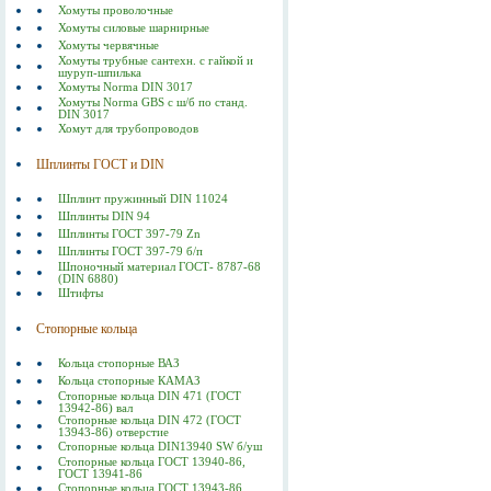
Хомуты проволочные
Хомуты силовые шарнирные
Хомуты червячные
Хомуты трубные сантехн. с гайкой и
шуруп-шпилька
Хомуты Norma DIN 3017
Хомуты Norma GBS с ш/б по станд.
DIN 3017
Хомут для трубопроводов
Шплинты ГОСТ и DIN
Шплинт пружинный DIN 11024
Шплинты DIN 94
Шплинты ГОСТ 397-79 Zn
Шплинты ГОСТ 397-79 б/п
Шпоночный материал ГОСТ- 8787-68
(DIN 6880)
Штифты
Стопорные кольца
Кольца стопорные ВАЗ
Кольца стопорные КАМАЗ
Стопорные кольца DIN 471 (ГОСТ
13942-86) вал
Стопорные кольца DIN 472 (ГОСТ
13943-86) отверстие
Стопорные кольца DIN13940 SW б/уш
Стопорные кольца ГОСТ 13940-86,
ГОСТ 13941-86
Стопорные кольца ГОСТ 13943-86