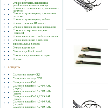
Стяжки неоткрыв. нейлоновые
устойчивые к высоким темпер.
Стяжки неоткрывающиеся, для высоких
нагрузок
Стяжки открывающиеся, для высоких
нагрузок
Стяжки открывающиеся, нейлон
Стяжки - липучки (Велькро)
Стяжки с маркировочной площадкой
Стяжки с отверстием под винт
(саморез)
Стяжки крепежные с дюбель-пистоном
Стяжки крепежные с дюбелем
Универсальные хомуты
Стяжки шариковые
Стяжки с двойной петлей
Стяжки с параллельным входом
Прочее
Саморезы
Саморез по дереву СГД
Саморез по металлу СГМ
Саморез с п/шайбой
Саморез с п/шайбой 4,2*16 RAL
(сверло)
Саморез с п/шайбой 4,2*19 RAL
(сверло)
Саморез с п/шайбой 4,2*25 RAL
(сверло)
Саморез с п/шайбой 4,2*16 RAL
(остриё)
Саморез с п/шайбой 4,2*19 RAL