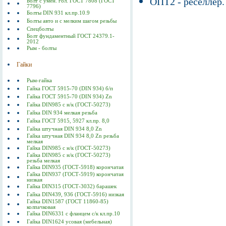
ОПТ2 - реселлер.
Болт с умен. гол. ГОСТ 7808 (ГОСТ
7796)
Болты DIN 931 кл.пр.10.9
Болты авто и с мелким шагом резьбы
Спецболты
Болт фундаментный ГОСТ 24379.1-
2012
Рым - болты
Гайки
Рым-гайка
Гайка ГОСТ 5915-70 (DIN 934) б/п
Гайка ГОСТ 5915-70 (DIN 934) Zn
Гайка DIN985 с н/к (ГОСТ-50273)
Гайка DIN 934 мелкая резьба
Гайка ГОСТ 5915, 5927 кл.пр. 8,0
Гайка штучная DIN 934 8,0 Zn
Гайка штучная DIN 934 8,0 Zn резьба
мелкая
Гайка DIN985 с н/к (ГОСТ-50273)
Гайка DIN985 с н/к (ГОСТ-50273)
резьба мелкая
Гайка DIN935 (ГОСТ-5918) корончатая
Гайка DIN937 (ГОСТ-5919) корончатая
низкая
Гайка DIN315 (ГОСТ-3032) барашек
Гайка DIN439, 936 (ГОСТ-5916) низкая
Гайка DIN1587 (ГОСТ 11860-85)
колпачковая
Гайка DIN6331 с фланцем с/к кл.пр.10
Гайка DIN1624 усовая (мебельная)