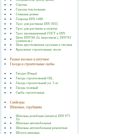
Стропы
Стропы текстильные
Стяжные ремни
Талрепы DIN 1480
Трос для растяжки DIN 3055
Трос для растяжки в оплетке
Трос промышленный ГОСТ и DIN
Цепь DIN766 Zn (короткозв.), DIN763
(длиннозв.)
Цепь круглозвенная грузовая и тяговая
Крепление строительных лесов
Разное весовое и штучное
Гвозди и строительные скобы
Гвозди (Ревда)
Гвоздь строительный ОЦ.
Гвоздь строительный уп. 5 кг
Гвоздь толевый
Скоба строительная
Спейсеры
Шпильки, струбцины
Шпилька резьбовая (штанга) DIN 975
Zn
Шпилька автомобильная
Шпилька автомобильная ремонтная
Шуруп-шпилька