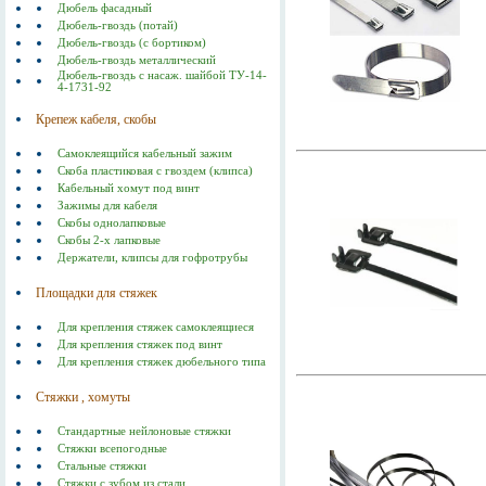
Дюбель фасадный
Дюбель-гвоздь (потай)
Дюбель-гвоздь (с бортиком)
Дюбель-гвоздь металлический
Дюбель-гвоздь с насаж. шайбой ТУ-14-
4-1731-92
Крепеж кабеля, скобы
Самоклеящийся кабельный зажим
Скоба пластиковая с гвоздем (клипса)
Кабельный хомут под винт
Зажимы для кабеля
Скобы однолапковые
Скобы 2-х лапковые
Держатели, клипсы для гофротрубы
Площадки для стяжек
Для крепления стяжек самоклеящиеся
Для крепления стяжек под винт
Для крепления стяжек дюбельного типа
Стяжки , хомуты
Стандартные нейлоновые стяжки
Стяжки всепогодные
Стальные стяжки
Cтяжки с зубом из стали