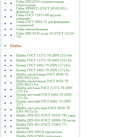
Гайка DIN 6334 соединительная
(переходная)
Гайка DIN6923 (ГОСТ 50592-93) с
фланцем с/к
Гайка ГОСТ 11871-88 круглая
шлицевая
Гайка ГОСТ 9064-75 для фланцевых
соединений
Гайки автомобильные
Гайка DIN 6330 кл.пр.10 (ГОСТ 15524-
70)
Шайбы
Шайба ГОСТ 11371-78 (DIN 125) б/п
Шайба ГОСТ 11371-78 (DIN 125) Zn
Гровер ГОСТ 6402-70 (DIN 127) б/п
Гровер ГОСТ 6402-70 (DIN 127) Zn
Шайба увеличенная ГОСТ 6958-78
(DIN 9021) б/п
Шайба увеличенная ГОСТ 6958-78
(DIN 9021) б/п
Шайба штучная ГОСТ 11371-78 (DIN
125) Zn
Гровер штучный ГОСТ 6402-70 (DIN
127) Zn
Гровер тяжелый ГОСТ 6402-70 (DIN
127)
Шайба увел штучная ГОСТ 6958-78
(DIN 9021) Zn
Шайба DIN 433 (ГОСТ 10450-78) узкая
Шайба DIN 434 (ГОСТ 10906-78) косая
Шайба DIN 463 (ГОСТ 13463-77)
лапчатая
Шайба DIN 2093А тарельчатая
Шайба DIN 6798А стопорная с