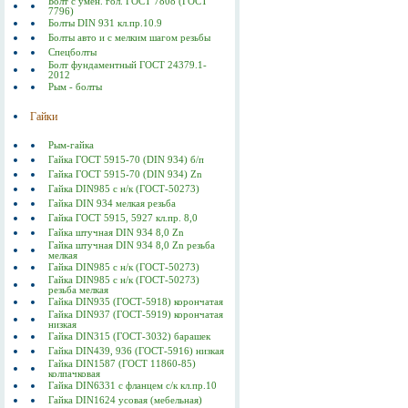
Болт с умен. гол. ГОСТ 7808 (ГОСТ
7796)
Болты DIN 931 кл.пр.10.9
Болты авто и с мелким шагом резьбы
Спецболты
Болт фундаментный ГОСТ 24379.1-
2012
Рым - болты
Гайки
Рым-гайка
Гайка ГОСТ 5915-70 (DIN 934) б/п
Гайка ГОСТ 5915-70 (DIN 934) Zn
Гайка DIN985 с н/к (ГОСТ-50273)
Гайка DIN 934 мелкая резьба
Гайка ГОСТ 5915, 5927 кл.пр. 8,0
Гайка штучная DIN 934 8,0 Zn
Гайка штучная DIN 934 8,0 Zn резьба
мелкая
Гайка DIN985 с н/к (ГОСТ-50273)
Гайка DIN985 с н/к (ГОСТ-50273)
резьба мелкая
Гайка DIN935 (ГОСТ-5918) корончатая
Гайка DIN937 (ГОСТ-5919) корончатая
низкая
Гайка DIN315 (ГОСТ-3032) барашек
Гайка DIN439, 936 (ГОСТ-5916) низкая
Гайка DIN1587 (ГОСТ 11860-85)
колпачковая
Гайка DIN6331 с фланцем с/к кл.пр.10
Гайка DIN1624 усовая (мебельная)