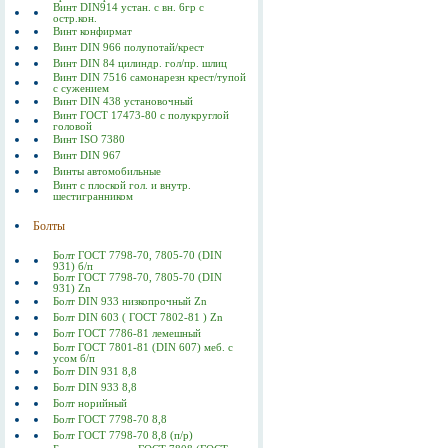
Винт DIN914 устан. с вн. 6гр с
остр.кон.
Винт конфирмат
Винт DIN 966 полупотай/крест
Винт DIN 84 цилиндр. гол/пр. шлиц
Винт DIN 7516 самонарезн крест/тупой
с сужением
Винт DIN 438 установочный
Винт ГОСТ 17473-80 c полукруглой
головой
Винт ISO 7380
Винт DIN 967
Винты автомобильные
Винт с плоской гол. и внутр.
шестигранником
Болты
Болт ГОСТ 7798-70, 7805-70 (DIN
931) б/п
Болт ГОСТ 7798-70, 7805-70 (DIN
931) Zn
Болт DIN 933 низкопрочный Zn
Болт DIN 603 ( ГОСТ 7802-81 ) Zn
Болт ГОСТ 7786-81 лемешный
Болт ГОСТ 7801-81 (DIN 607) меб. с
усом б/п
Болт DIN 931 8,8
Болт DIN 933 8,8
Болт норийный
Болт ГОСТ 7798-70 8,8
Болт ГОСТ 7798-70 8,8 (п/р)