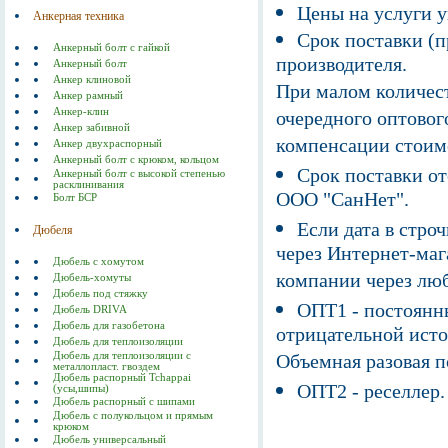
Цены на услуги у
Анкерная техника
Срок поставки (п
Анкерный болт с гайкой
производителя.
Анкерный болт
Анкер клиновой
При малом количест
Анкер рамный
Анкер-клин
очередного оптовог
Анкер забивной
компенсации стоим
Анкер двухраспорный
Анкерный болт с крюком, кольцом
Срок поставки от
Анкерный болт с высокой степенью
расклинивания
ООО "СанНет".
Болт БСР
Если дата в строч
Дюбеля
через Интернет-маг
Дюбель с хомутом
компании через люб
Дюбель-хомуты
Дюбель под стяжку
ОПТ1 - постоянны
Дюбель DRIVA
Дюбель для газобетона
отрицательной исто
Дюбель для теплоизоляции
Дюбель для теплоизоляции с
Объемная разовая 
металлопласт. гвоздем
Дюбель распорный Tchappai
ОПТ2 - реселлер.
(усы,шипы)
Дюбель распорный с шипами
Дюбель с полукольцом и прямым
крюком
Дюбель универсальный