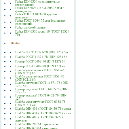
Гайка DIN 6334 соединительная
(переходная)
Гайка DIN6923 (ГОСТ 50592-93) с
фланцем с/к
Гайка ГОСТ 11871-88 круглая
шлицевая
Гайка ГОСТ 9064-75 для фланцевых
соединений
Гайки автомобильные
Гайка DIN 6330 кл.пр.10 (ГОСТ 15524-
70)
Шайбы
Шайба ГОСТ 11371-78 (DIN 125) б/п
Шайба ГОСТ 11371-78 (DIN 125) Zn
Гровер ГОСТ 6402-70 (DIN 127) б/п
Гровер ГОСТ 6402-70 (DIN 127) Zn
Шайба увеличенная ГОСТ 6958-78
(DIN 9021) б/п
Шайба увеличенная ГОСТ 6958-78
(DIN 9021) б/п
Шайба штучная ГОСТ 11371-78 (DIN
125) Zn
Гровер штучный ГОСТ 6402-70 (DIN
127) Zn
Гровер тяжелый ГОСТ 6402-70 (DIN
127)
Шайба увел штучная ГОСТ 6958-78
(DIN 9021) Zn
Шайба DIN 433 (ГОСТ 10450-78) узкая
Шайба DIN 434 (ГОСТ 10906-78) косая
Шайба DIN 463 (ГОСТ 13463-77)
лапчатая
Шайба DIN 2093А тарельчатая
Шайба DIN 6798А стопорная с