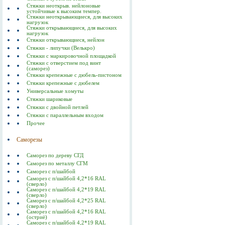
Стяжки неоткрыв. нейлоновые
устойчивые к высоким темпер.
Стяжки неоткрывающиеся, для высоких
нагрузок
Стяжки открывающиеся, для высоких
нагрузок
Стяжки открывающиеся, нейлон
Стяжки - липучки (Велькро)
Стяжки с маркировочной площадкой
Стяжки с отверстием под винт
(саморез)
Стяжки крепежные с дюбель-пистоном
Стяжки крепежные с дюбелем
Универсальные хомуты
Стяжки шариковые
Стяжки с двойной петлей
Стяжки с параллельным входом
Прочее
Саморезы
Саморез по дереву СГД
Саморез по металлу СГМ
Саморез с п/шайбой
Саморез с п/шайбой 4,2*16 RAL
(сверло)
Саморез с п/шайбой 4,2*19 RAL
(сверло)
Саморез с п/шайбой 4,2*25 RAL
(сверло)
Саморез с п/шайбой 4,2*16 RAL
(остриё)
Саморез с п/шайбой 4,2*19 RAL