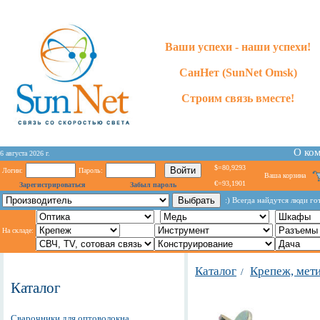
Ваши успехи - наши успехи!
СанНет (SunNet Omsk)
Строим связь вместе!
О ко
6 августа 2026 г.
$=80,9293
Логин:
Пароль:
Ваша корзина
€=93,1901
Зарегистрироваться
Забыл пароль
:) Всегда найдутся люди г
На складе:
Каталог
Крепеж, мет
/
Каталог
Сварочники для оптоволокна