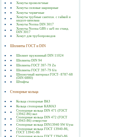
Хомуты проволочные
Хомуты силовые шарнирные
Хомуты червячные
Хомуты трубные сантехн. с гайкой и
шуруп-шпилька
Хомуты Norma DIN 3017
Хомуты Norma GBS с ш/б по станд.
DIN 3017
Хомут для трубопроводов
Шплинты ГОСТ и DIN
Шплинт пружинный DIN 11024
Шплинты DIN 94
Шплинты ГОСТ 397-79 Zn
Шплинты ГОСТ 397-79 б/п
Шпоночный материал ГОСТ- 8787-68
(DIN 6880)
Штифты
Стопорные кольца
Кольца стопорные ВАЗ
Кольца стопорные КАМАЗ
Стопорные кольца DIN 471 (ГОСТ
13942-86) вал
Стопорные кольца DIN 472 (ГОСТ
13943-86) отверстие
Стопорные кольца DIN13940 SW б/уш
Стопорные кольца ГОСТ 13940-86,
ГОСТ 13941-86
Стопорные кольца ГОСТ 13943-86