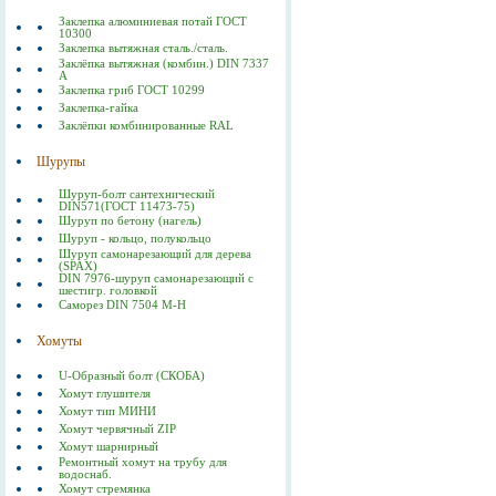
Заклепка алюминиевая потай ГОСТ
10300
Заклепка вытяжная сталь./сталь.
Заклёпка вытяжная (комбин.) DIN 7337
А
Заклепка гриб ГОСТ 10299
Заклепка-гайка
Заклёпки комбинированные RAL
Шурупы
Шуруп-болт сантехнический
DIN571(ГОСТ 11473-75)
Шуруп по бетону (нагель)
Шуруп - кольцо, полукольцо
Шуруп самонарезающий для дерева
(SPAX)
DIN 7976-шуруп самонарезающий с
шестигр. головкой
Саморез DIN 7504 M-H
Хомуты
U-Образный болт (СКОБА)
Хомут глушителя
Хомут тип МИНИ
Хомут червячный ZIP
Хомут шарнирный
Ремонтный хомут на трубу для
водоснаб.
Хомут стремянка