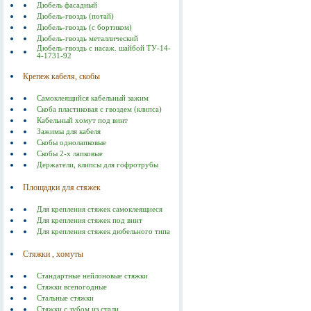
Дюбель фасадный
Дюбель-гвоздь (потай)
Дюбель-гвоздь (с бортиком)
Дюбель-гвоздь металлический
Дюбель-гвоздь с насаж. шайбой ТУ-14-
4-1731-92
Крепеж кабеля, скобы
Самоклеящийся кабельный зажим
Скоба пластиковая с гвоздем (клипса)
Кабельный хомут под винт
Зажимы для кабеля
Скобы однолапковые
Скобы 2-х лапковые
Держатели, клипсы для гофротрубы
Площадки для стяжек
Для крепления стяжек самоклеящиеся
Для крепления стяжек под винт
Для крепления стяжек дюбельного типа
Стяжки , хомуты
Стандартные нейлоновые стяжки
Стяжки всепогодные
Стальные стяжки
Cтяжки с зубом из стали