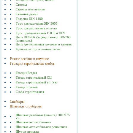
Стропы
Стропы текстильные
Стяжные ремни
Талрепы DIN 1480
Трос для растяжки DIN 3055
Трос для растяжки в оплетке
Трос промышленный ГОСТ и DIN
Цепь DIN766 Zn (короткозв.), DIN763
(длиннозв.)
Цепь круглозвенная грузовая и тяговая
Крепление строительных лесов
Разное весовое и штучное
Гвозди и строительные скобы
Гвозди (Ревда)
Гвоздь строительный ОЦ.
Гвоздь строительный уп. 5 кг
Гвоздь толевый
Скоба строительная
Спейсеры
Шпильки, струбцины
Шпилька резьбовая (штанга) DIN 975
Zn
Шпилька автомобильная
Шпилька автомобильная ремонтная
Шуруп-шпилька