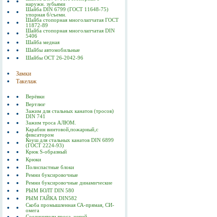
наружн. зубьями
Шайба DIN 6799 (ГОСТ 11648-75)
упорная б/съемн.
Шайба стопорная многолапчатая ГОСТ
11872-89
Шайба стопорная многолапчатая DIN
5406
Шайба медная
Шайбы автомобильные
Шайбы ОСТ 26-2042-96
Замки
Такелаж
Верёвки
Вертлюг
Зажим для стальных канатов (тросов)
DIN 741
Зажим троса АЛЮМ.
Карабин винтовой,пожарный,с
фиксатором
Коуш для стальных канатов DIN 6899
(ГОСТ 2224-93)
Крюк S-образный
Крюки
Полиспастные блоки
Ремни буксировочные
Ремни буксировочные динамические
РЫМ БОЛТ DIN 580
РЫМ ГАЙКА DIN582
Скоба промышленная СА-прямая, СИ-
омега
Соединители троса, цепей