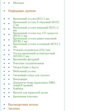
Шпильки
Перфорация, крепежи
Крепежный уголок (KU) 2 мм.
Крепежный уголок Z-образный (KUZ)
2 мм.
Крепежный уголок анкерный (KUL) 2
мм.
Крепежный уголок под 135 градусов
(KUS) 2 мм.
Крепежный уголок равносторонний
(KUR) 2 мм.
Крепежный уголок усиленный (KUU) 2
мм.
Угловой соединитель (US) 2мм
Уголок крепежный ассиметричный
(KUAS) 2 мм.
Кронштейн фасадный
Пластина соединительная
Опоры балки и бруса
Мебельный уголок
Скользящая опора для стропил
Вентиляция
Держатель балки (крепление) DB(L-
левый,P-правый)
Кляймер
Крепеж для террасной доски
Крепежная пластина
Высокопрочные метизы
Заклепки