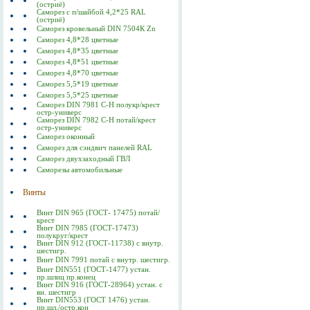
(остриё)
Саморез с п/шайбой 4,2*25 RAL
(остриё)
Саморез кровельный DIN 7504К Zn
Саморез 4,8*28 цветные
Саморез 4,8*35 цветные
Саморез 4,8*51 цветные
Саморез 4,8*70 цветные
Саморез 5,5*19 цветные
Саморез 5,5*25 цветные
Саморез DIN 7981 C-Н полукр/крест
остр-универс
Саморез DIN 7982 C-Н потай/крест
остр-универс
Саморез оконный
Саморез для сэндвич панелей RAL
Саморез двухзаходный ГВЛ
Саморезы автомобильные
Винты
Винт DIN 965 (ГОСТ- 17475) потай/
крест
Винт DIN 7985 (ГОСТ-17473)
полукруг/крест
Винт DIN 912 (ГОСТ-11738) с внутр.
шестигр.
Винт DIN 7991 потай с внутр. шестигр.
Винт DIN551 (ГОСТ-1477) устан.
пр.шлиц пр.конец
Винт DIN 916 (ГОСТ-28964) устан. с
вн. шестигр
Винт DIN553 (ГОСТ 1476) устан.
пр.шл./остр.кон