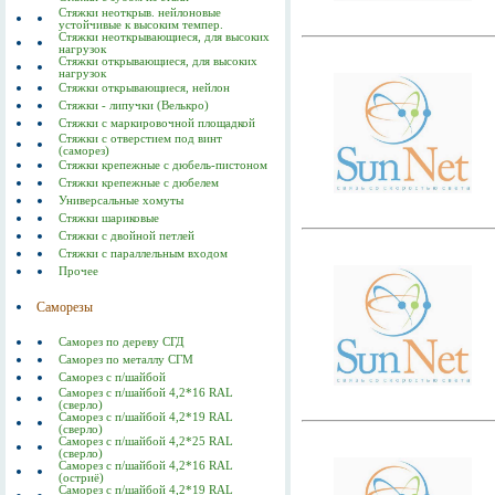
Стяжки неоткрыв. нейлоновые
устойчивые к высоким темпер.
Стяжки неоткрывающиеся, для высоких
нагрузок
Стяжки открывающиеся, для высоких
нагрузок
Стяжки открывающиеся, нейлон
Стяжки - липучки (Велькро)
Стяжки с маркировочной площадкой
Стяжки с отверстием под винт
(саморез)
Стяжки крепежные с дюбель-пистоном
Стяжки крепежные с дюбелем
Универсальные хомуты
Стяжки шариковые
Стяжки с двойной петлей
Стяжки с параллельным входом
Прочее
Саморезы
Саморез по дереву СГД
Саморез по металлу СГМ
Саморез с п/шайбой
Саморез с п/шайбой 4,2*16 RAL
(сверло)
Саморез с п/шайбой 4,2*19 RAL
(сверло)
Саморез с п/шайбой 4,2*25 RAL
(сверло)
Саморез с п/шайбой 4,2*16 RAL
(остриё)
Саморез с п/шайбой 4,2*19 RAL