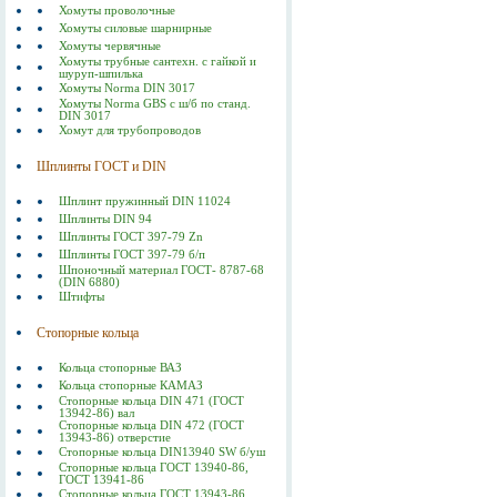
Хомуты проволочные
Хомуты силовые шарнирные
Хомуты червячные
Хомуты трубные сантехн. с гайкой и
шуруп-шпилька
Хомуты Norma DIN 3017
Хомуты Norma GBS с ш/б по станд.
DIN 3017
Хомут для трубопроводов
Шплинты ГОСТ и DIN
Шплинт пружинный DIN 11024
Шплинты DIN 94
Шплинты ГОСТ 397-79 Zn
Шплинты ГОСТ 397-79 б/п
Шпоночный материал ГОСТ- 8787-68
(DIN 6880)
Штифты
Стопорные кольца
Кольца стопорные ВАЗ
Кольца стопорные КАМАЗ
Стопорные кольца DIN 471 (ГОСТ
13942-86) вал
Стопорные кольца DIN 472 (ГОСТ
13943-86) отверстие
Стопорные кольца DIN13940 SW б/уш
Стопорные кольца ГОСТ 13940-86,
ГОСТ 13941-86
Стопорные кольца ГОСТ 13943-86