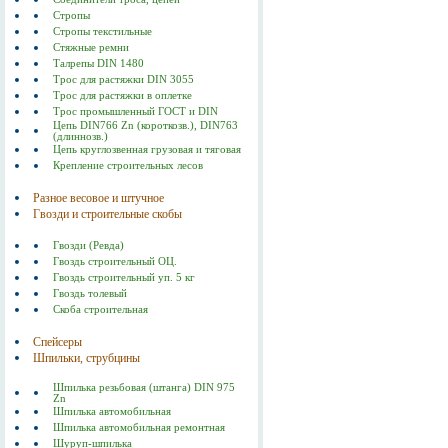
Стропы
Стропы текстильные
Стяжные ремни
Талрепы DIN 1480
Трос для растяжки DIN 3055
Трос для растяжки в оплетке
Трос промышленный ГОСТ и DIN
Цепь DIN766 Zn (короткозв.), DIN763
(длиннозв.)
Цепь круглозвенная грузовая и тяговая
Крепление строительных лесов
Разное весовое и штучное
Гвозди и строительные скобы
Гвозди (Ревда)
Гвоздь строительный ОЦ.
Гвоздь строительный уп. 5 кг
Гвоздь толевый
Скоба строительная
Спейсеры
Шпильки, струбцины
Шпилька резьбовая (штанга) DIN 975
Zn
Шпилька автомобильная
Шпилька автомобильная ремонтная
Шуруп-шпилька