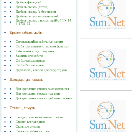
Дюбель фасадный
Дюбель-гвоздь (потай)
Дюбель-гвоздь (с бортиком)
Дюбель-гвоздь металлический
Дюбель-гвоздь с насаж. шайбой ТУ-14-
4-1731-92
Крепеж кабеля, скобы
Самоклеящийся кабельный зажим
Скоба пластиковая с гвоздем (клипса)
Кабельный хомут под винт
Зажимы для кабеля
Скобы однолапковые
Скобы 2-х лапковые
Держатели, клипсы для гофротрубы
Площадки для стяжек
Для крепления стяжек самоклеящиеся
Для крепления стяжек под винт
Для крепления стяжек дюбельного типа
Стяжки , хомуты
Стандартные нейлоновые стяжки
Стяжки всепогодные
Стальные стяжки
Cтяжки с зубом из стали