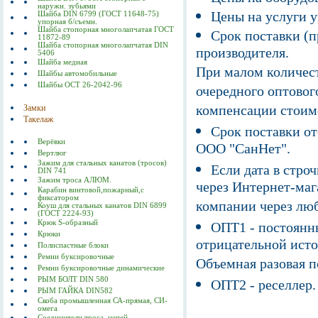
наружн. зубьями
Цены на услуги у
Шайба DIN 6799 (ГОСТ 11648-75)
упорная б/съемн.
Шайба стопорная многолапчатая ГОСТ
Срок поставки (п
11872-89
Шайба стопорная многолапчатая DIN
производителя.
5406
Шайба медная
При малом количест
Шайбы автомобильные
Шайбы ОСТ 26-2042-96
очередного оптовог
компенсации стоим
Замки
Такелаж
Срок поставки от
Верёвки
ООО "СанНет".
Вертлюг
Зажим для стальных канатов (тросов)
Если дата в строч
DIN 741
Зажим троса АЛЮМ.
через Интернет-маг
Карабин винтовой,пожарный,с
фиксатором
компании через люб
Коуш для стальных канатов DIN 6899
(ГОСТ 2224-93)
Крюк S-образный
ОПТ1 - постоянны
Крюки
отрицательной исто
Полиспастные блоки
Ремни буксировочные
Объемная разовая 
Ремни буксировочные динамические
РЫМ БОЛТ DIN 580
ОПТ2 - реселлер.
РЫМ ГАЙКА DIN582
Скоба промышленная СА-прямая, СИ-
омега
Соединители троса, цепей