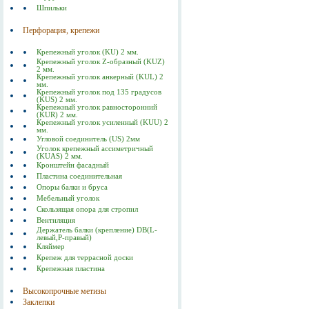
Шпильки
Перфорация, крепежи
Крепежный уголок (KU) 2 мм.
Крепежный уголок Z-образный (KUZ)
2 мм.
Крепежный уголок анкерный (KUL) 2
мм.
Крепежный уголок под 135 градусов
(KUS) 2 мм.
Крепежный уголок равносторонний
(KUR) 2 мм.
Крепежный уголок усиленный (KUU) 2
мм.
Угловой соединитель (US) 2мм
Уголок крепежный ассиметричный
(KUAS) 2 мм.
Кронштейн фасадный
Пластина соединительная
Опоры балки и бруса
Мебельный уголок
Скользящая опора для стропил
Вентиляция
Держатель балки (крепление) DB(L-
левый,P-правый)
Кляймер
Крепеж для террасной доски
Крепежная пластина
Высокопрочные метизы
Заклепки