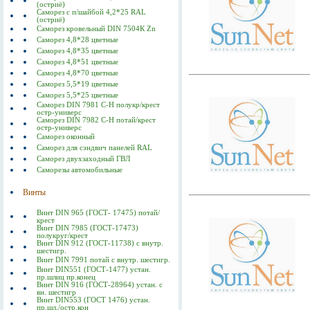
(остриё)
Саморез с п/шайбой 4,2*25 RAL
(остриё)
Саморез кровельный DIN 7504К Zn
Саморез 4,8*28 цветные
Саморез 4,8*35 цветные
Саморез 4,8*51 цветные
Саморез 4,8*70 цветные
Саморез 5,5*19 цветные
Саморез 5,5*25 цветные
Саморез DIN 7981 C-Н полукр/крест
остр-универс
Саморез DIN 7982 C-Н потай/крест
остр-универс
Саморез оконный
Саморез для сэндвич панелей RAL
Саморез двухзаходный ГВЛ
Саморезы автомобильные
Винты
Винт DIN 965 (ГОСТ- 17475) потай/
крест
Винт DIN 7985 (ГОСТ-17473)
полукруг/крест
Винт DIN 912 (ГОСТ-11738) с внутр.
шестигр.
Винт DIN 7991 потай с внутр. шестигр.
Винт DIN551 (ГОСТ-1477) устан.
пр.шлиц пр.конец
Винт DIN 916 (ГОСТ-28964) устан. с
вн. шестигр
Винт DIN553 (ГОСТ 1476) устан.
пр.шл./остр.кон