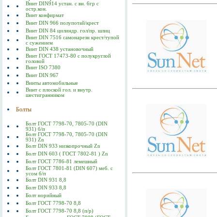
Винт DIN914 устан. с вн. 6гр с
остр.кон.
Винт конфирмат
Винт DIN 966 полупотай/крест
Винт DIN 84 цилиндр. гол/пр. шлиц
Винт DIN 7516 самонарезн крест/тупой
с сужением
Винт DIN 438 установочный
Винт ГОСТ 17473-80 c полукруглой
головой
Винт ISO 7380
Винт DIN 967
Винты автомобильные
Винт с плоской гол. и внутр.
шестигранником
Болты
Болт ГОСТ 7798-70, 7805-70 (DIN
931) б/п
Болт ГОСТ 7798-70, 7805-70 (DIN
931) Zn
Болт DIN 933 низкопрочный Zn
Болт DIN 603 ( ГОСТ 7802-81 ) Zn
Болт ГОСТ 7786-81 лемешный
Болт ГОСТ 7801-81 (DIN 607) меб. с
усом б/п
Болт DIN 931 8,8
Болт DIN 933 8,8
Болт норийный
Болт ГОСТ 7798-70 8,8
Болт ГОСТ 7798-70 8,8 (п/р)