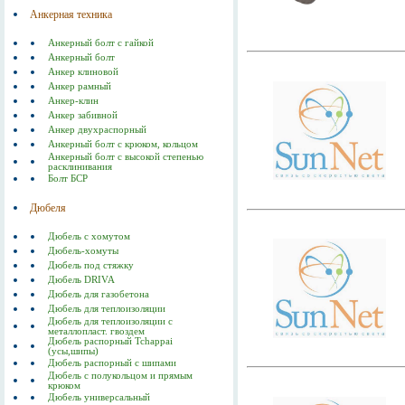
Анкерная техника
Анкерный болт с гайкой
Анкерный болт
Анкер клиновой
Анкер рамный
Анкер-клин
Анкер забивной
Анкер двухраспорный
Анкерный болт с крюком, кольцом
Анкерный болт с высокой степенью
расклинивания
Болт БСР
Дюбеля
Дюбель с хомутом
Дюбель-хомуты
Дюбель под стяжку
Дюбель DRIVA
Дюбель для газобетона
Дюбель для теплоизоляции
Дюбель для теплоизоляции с
металлопласт. гвоздем
Дюбель распорный Tchappai
(усы,шипы)
Дюбель распорный с шипами
Дюбель с полукольцом и прямым
крюком
Дюбель универсальный