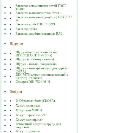
Заклепка алюминиевая потай ГОСТ
10300
Заклепка вытяжная сталь./сталь.
Заклёпка вытяжная (комбин.) DIN 7337
А
Заклепка гриб ГОСТ 10299
Заклепка-гайка
Заклёпки комбинированные RAL
Шурупы
Шуруп-болт сантехнический
DIN571(ГОСТ 11473-75)
Шуруп по бетону (нагель)
Шуруп - кольцо, полукольцо
Шуруп самонарезающий для дерева
(SPAX)
DIN 7976-шуруп самонарезающий с
шестигр. головкой
Саморез DIN 7504 M-H
Хомуты
U-Образный болт (СКОБА)
Хомут глушителя
Хомут тип МИНИ
Хомут червячный ZIP
Хомут шарнирный
Ремонтный хомут на трубу для
водоснаб.
Хомут стремянка