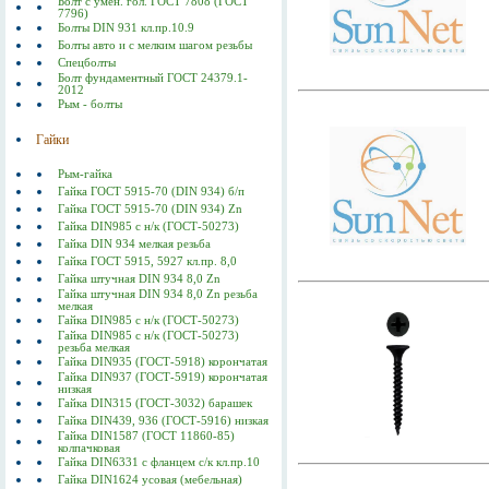
Болт с умен. гол. ГОСТ 7808 (ГОСТ
7796)
Болты DIN 931 кл.пр.10.9
Болты авто и с мелким шагом резьбы
Спецболты
Болт фундаментный ГОСТ 24379.1-
2012
Рым - болты
Гайки
Рым-гайка
Гайка ГОСТ 5915-70 (DIN 934) б/п
Гайка ГОСТ 5915-70 (DIN 934) Zn
Гайка DIN985 с н/к (ГОСТ-50273)
Гайка DIN 934 мелкая резьба
Гайка ГОСТ 5915, 5927 кл.пр. 8,0
Гайка штучная DIN 934 8,0 Zn
Гайка штучная DIN 934 8,0 Zn резьба
мелкая
Гайка DIN985 с н/к (ГОСТ-50273)
Гайка DIN985 с н/к (ГОСТ-50273)
резьба мелкая
Гайка DIN935 (ГОСТ-5918) корончатая
Гайка DIN937 (ГОСТ-5919) корончатая
низкая
Гайка DIN315 (ГОСТ-3032) барашек
Гайка DIN439, 936 (ГОСТ-5916) низкая
Гайка DIN1587 (ГОСТ 11860-85)
колпачковая
Гайка DIN6331 с фланцем с/к кл.пр.10
Гайка DIN1624 усовая (мебельная)