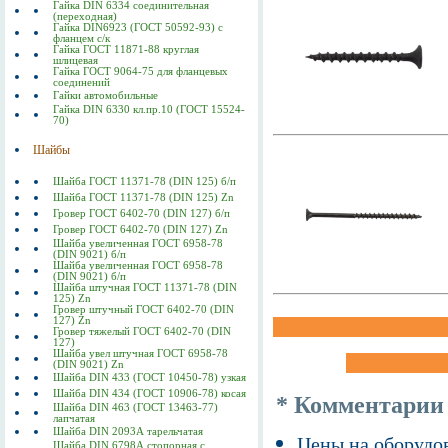
Гайка DIN 6334 соединительная
(переходная)
Гайка DIN6923 (ГОСТ 50592-93) с
фланцем с/к
Гайка ГОСТ 11871-88 круглая
шлицевая
Гайка ГОСТ 9064-75 для фланцевых
соединений
Гайки автомобильные
Гайка DIN 6330 кл.пр.10 (ГОСТ 15524-
70)
Шайбы
Шайба ГОСТ 11371-78 (DIN 125) б/п
Шайба ГОСТ 11371-78 (DIN 125) Zn
Гровер ГОСТ 6402-70 (DIN 127) б/п
Гровер ГОСТ 6402-70 (DIN 127) Zn
Шайба увеличенная ГОСТ 6958-78
(DIN 9021) б/п
Шайба увеличенная ГОСТ 6958-78
(DIN 9021) б/п
Шайба штучная ГОСТ 11371-78 (DIN
125) Zn
Гровер штучный ГОСТ 6402-70 (DIN
127) Zn
Гровер тяжелый ГОСТ 6402-70 (DIN
127)
Шайба увел штучная ГОСТ 6958-78
(DIN 9021) Zn
Шайба DIN 433 (ГОСТ 10450-78) узкая
Шайба DIN 434 (ГОСТ 10906-78) косая
* Комментарии
Шайба DIN 463 (ГОСТ 13463-77)
лапчатая
Шайба DIN 2093А тарельчатая
Цены на оборудов
Шайба DIN 6798А стопорная с