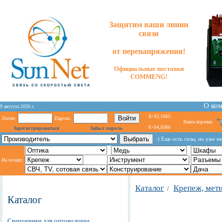
Защитим ваши линии
связи
от перенапряжения!
Официальные поставки
COMMENG!
О ко
9 августа 2026 г.
$=82,1665
Логин:
Пароль:
Ваша корзина
€=94,8366
Зарегистрироваться
Забыл пароль
:) Еще есть силы, но уже не
На складе:
Каталог
Крепеж, мет
/
Каталог
Сварочники для оптоволокна