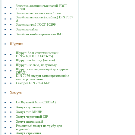
Заклепка алюминиевая потай ГОСТ
10300
Заклепка вытяжная сталь./сталь.
Заклёпка вытяжная (комбин.) DIN 7337
А
Заклепка гриб ГОСТ 10299
Заклепка-гайка
Заклёпки комбинированные RAL
Шурупы
Шуруп-болт сантехнический
DIN571(ГОСТ 11473-75)
Шуруп по бетону (нагель)
Шуруп - кольцо, полукольцо
Шуруп самонарезающий для дерева
(SPAX)
DIN 7976-шуруп самонарезающий с
шестигр. головкой
Саморез DIN 7504 M-H
Хомуты
U-Образный болт (СКОБА)
Хомут глушителя
Хомут тип МИНИ
Хомут червячный ZIP
Хомут шарнирный
Ремонтный хомут на трубу для
водоснаб.
Хомут стремянка