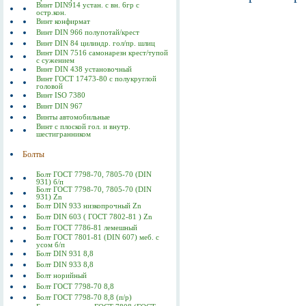
Винт DIN914 устан. с вн. 6гр с
остр.кон.
Винт конфирмат
Винт DIN 966 полупотай/крест
Винт DIN 84 цилиндр. гол/пр. шлиц
Винт DIN 7516 самонарезн крест/тупой
с сужением
Винт DIN 438 установочный
Винт ГОСТ 17473-80 c полукруглой
головой
Винт ISO 7380
Винт DIN 967
Винты автомобильные
Винт с плоской гол. и внутр.
шестигранником
Болты
Болт ГОСТ 7798-70, 7805-70 (DIN
931) б/п
Болт ГОСТ 7798-70, 7805-70 (DIN
931) Zn
Болт DIN 933 низкопрочный Zn
Болт DIN 603 ( ГОСТ 7802-81 ) Zn
Болт ГОСТ 7786-81 лемешный
Болт ГОСТ 7801-81 (DIN 607) меб. с
усом б/п
Болт DIN 931 8,8
Болт DIN 933 8,8
Болт норийный
Болт ГОСТ 7798-70 8,8
Болт ГОСТ 7798-70 8,8 (п/р)