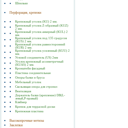
Шпильки
Перфорация, крепежи
Крепежный уголок (KU) 2 мм.
Крепежный уголок Z-образный (KUZ)
2 мм.
Крепежный уголок анкерный (KUL) 2
мм.
Крепежный уголок под 135 градусов
(KUS) 2 мм.
Крепежный уголок равносторонний
(KUR) 2 мм.
Крепежный уголок усиленный (KUU) 2
мм.
Угловой соединитель (US) 2мм
Уголок крепежный ассиметричный
(KUAS) 2 мм.
Кронштейн фасадный
Пластина соединительная
Опоры балки и бруса
Мебельный уголок
Скользящая опора для стропил
Вентиляция
Держатель балки (крепление) DB(L-
левый,P-правый)
Кляймер
Крепеж для террасной доски
Крепежная пластина
Высокопрочные метизы
Заклепки