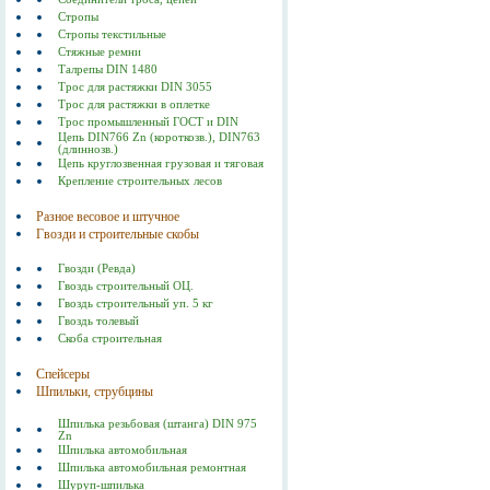
Стропы
Стропы текстильные
Стяжные ремни
Талрепы DIN 1480
Трос для растяжки DIN 3055
Трос для растяжки в оплетке
Трос промышленный ГОСТ и DIN
Цепь DIN766 Zn (короткозв.), DIN763
(длиннозв.)
Цепь круглозвенная грузовая и тяговая
Крепление строительных лесов
Разное весовое и штучное
Гвозди и строительные скобы
Гвозди (Ревда)
Гвоздь строительный ОЦ.
Гвоздь строительный уп. 5 кг
Гвоздь толевый
Скоба строительная
Спейсеры
Шпильки, струбцины
Шпилька резьбовая (штанга) DIN 975
Zn
Шпилька автомобильная
Шпилька автомобильная ремонтная
Шуруп-шпилька