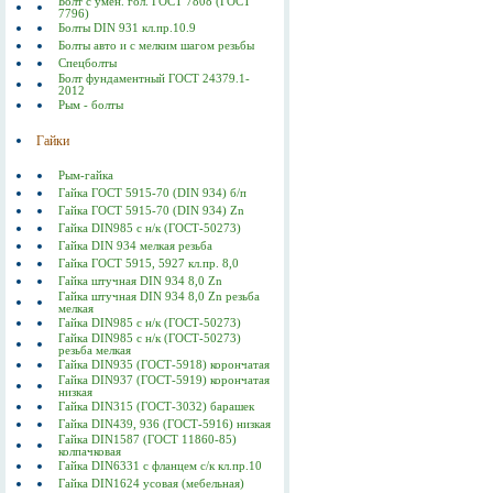
Болт с умен. гол. ГОСТ 7808 (ГОСТ
7796)
Болты DIN 931 кл.пр.10.9
Болты авто и с мелким шагом резьбы
Спецболты
Болт фундаментный ГОСТ 24379.1-
2012
Рым - болты
Гайки
Рым-гайка
Гайка ГОСТ 5915-70 (DIN 934) б/п
Гайка ГОСТ 5915-70 (DIN 934) Zn
Гайка DIN985 с н/к (ГОСТ-50273)
Гайка DIN 934 мелкая резьба
Гайка ГОСТ 5915, 5927 кл.пр. 8,0
Гайка штучная DIN 934 8,0 Zn
Гайка штучная DIN 934 8,0 Zn резьба
мелкая
Гайка DIN985 с н/к (ГОСТ-50273)
Гайка DIN985 с н/к (ГОСТ-50273)
резьба мелкая
Гайка DIN935 (ГОСТ-5918) корончатая
Гайка DIN937 (ГОСТ-5919) корончатая
низкая
Гайка DIN315 (ГОСТ-3032) барашек
Гайка DIN439, 936 (ГОСТ-5916) низкая
Гайка DIN1587 (ГОСТ 11860-85)
колпачковая
Гайка DIN6331 с фланцем с/к кл.пр.10
Гайка DIN1624 усовая (мебельная)