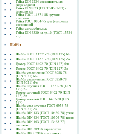
Гайка DIN 6334 соединительная
(переходная)
Гайка DIN6923 (ГОСТ 50592-93) с
фланцем с/к
Гайка ГОСТ 11871-88 круглая
шлицевая
Гайка ГОСТ 9064-75 для фланцевых
соединений
Гайки автомобильные
Гайка DIN 6330 кл.пр.10 (ГОСТ 15524-
70)
Шайбы
Шайба ГОСТ 11371-78 (DIN 125) б/п
Шайба ГОСТ 11371-78 (DIN 125) Zn
Гровер ГОСТ 6402-70 (DIN 127) б/п
Гровер ГОСТ 6402-70 (DIN 127) Zn
Шайба увеличенная ГОСТ 6958-78
(DIN 9021) б/п
Шайба увеличенная ГОСТ 6958-78
(DIN 9021) б/п
Шайба штучная ГОСТ 11371-78 (DIN
125) Zn
Гровер штучный ГОСТ 6402-70 (DIN
127) Zn
Гровер тяжелый ГОСТ 6402-70 (DIN
127)
Шайба увел штучная ГОСТ 6958-78
(DIN 9021) Zn
Шайба DIN 433 (ГОСТ 10450-78) узкая
Шайба DIN 434 (ГОСТ 10906-78) косая
Шайба DIN 463 (ГОСТ 13463-77)
лапчатая
Шайба DIN 2093А тарельчатая
Шайба DIN 6798А стопорная с