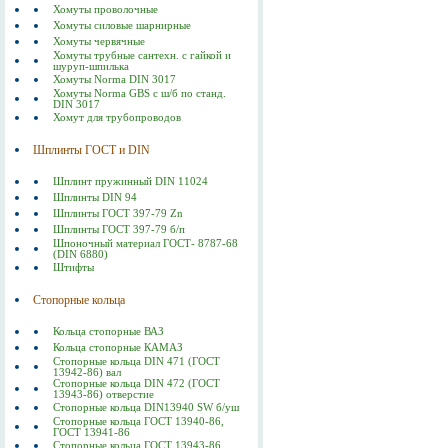
Хомуты проволочные
Хомуты силовые шарнирные
Хомуты червячные
Хомуты трубные сантехн. с гайкой и
шуруп-шпилька
Хомуты Norma DIN 3017
Хомуты Norma GBS с ш/б по станд.
DIN 3017
Хомут для трубопроводов
Шплинты ГОСТ и DIN
Шплинт пружинный DIN 11024
Шплинты DIN 94
Шплинты ГОСТ 397-79 Zn
Шплинты ГОСТ 397-79 б/п
Шпоночный материал ГОСТ- 8787-68
(DIN 6880)
Штифты
Стопорные кольца
Кольца стопорные ВАЗ
Кольца стопорные КАМАЗ
Стопорные кольца DIN 471 (ГОСТ
13942-86) вал
Стопорные кольца DIN 472 (ГОСТ
13943-86) отверстие
Стопорные кольца DIN13940 SW б/уш
Стопорные кольца ГОСТ 13940-86,
ГОСТ 13941-86
Стопорные кольца ГОСТ 13943-86