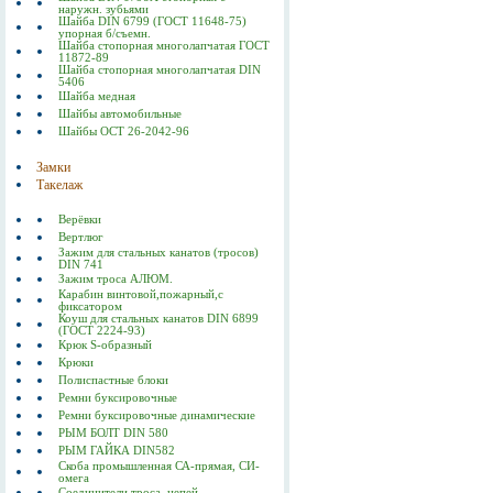
наружн. зубьями
Шайба DIN 6799 (ГОСТ 11648-75)
упорная б/съемн.
Шайба стопорная многолапчатая ГОСТ
11872-89
Шайба стопорная многолапчатая DIN
5406
Шайба медная
Шайбы автомобильные
Шайбы ОСТ 26-2042-96
Замки
Такелаж
Верёвки
Вертлюг
Зажим для стальных канатов (тросов)
DIN 741
Зажим троса АЛЮМ.
Карабин винтовой,пожарный,с
фиксатором
Коуш для стальных канатов DIN 6899
(ГОСТ 2224-93)
Крюк S-образный
Крюки
Полиспастные блоки
Ремни буксировочные
Ремни буксировочные динамические
РЫМ БОЛТ DIN 580
РЫМ ГАЙКА DIN582
Скоба промышленная СА-прямая, СИ-
омега
Соединители троса, цепей