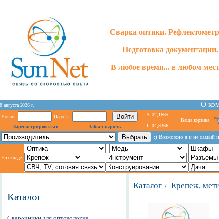
Сварка оптики. Рефлектометр
Подготовка документации.
В любое время... в любом месте
О ко
8 августа 2026 г.
$=82,1665
Логин:
Пароль:
Ваша корзина
€=94,8366
Зарегистрироваться
Забыл пароль
:) Возможно я и не самый и
На складе:
Каталог
Крепеж, мет
/
Каталог
Сварочники для оптоволокна