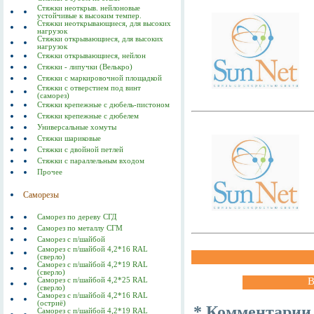
Стяжки неоткрыв. нейлоновые
устойчивые к высоким темпер.
Стяжки неоткрывающиеся, для высоких
нагрузок
Стяжки открывающиеся, для высоких
нагрузок
Стяжки открывающиеся, нейлон
Стяжки - липучки (Велькро)
Стяжки с маркировочной площадкой
Стяжки с отверстием под винт
(саморез)
Стяжки крепежные с дюбель-пистоном
Стяжки крепежные с дюбелем
Универсальные хомуты
Стяжки шариковые
Стяжки с двойной петлей
Стяжки с параллельным входом
Прочее
Саморезы
Саморез по дереву СГД
Саморез по металлу СГМ
Саморез с п/шайбой
Саморез с п/шайбой 4,2*16 RAL
(сверло)
Саморез с п/шайбой 4,2*19 RAL
(сверло)
В
Саморез с п/шайбой 4,2*25 RAL
(сверло)
Саморез с п/шайбой 4,2*16 RAL
(остриё)
* Комментарии
Саморез с п/шайбой 4,2*19 RAL