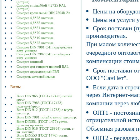
(остриё)
Саморез с п/шайбой 4,2*25 RAL
(остриё)
Цены на оборудов
Саморез кровельный DIN 7504К Zn
Саморез 4,8*28 цветные
Цены на услуги у
Саморез 4,8*35 цветные
Срок поставки (п
Саморез 4,8*51 цветные
Саморез 4,8*70 цветные
производителя.
Саморез 5,5*19 цветные
При малом количест
Саморез 5,5*25 цветные
Саморез DIN 7981 C-Н полукр/крест
остр-универс
очередного оптовог
Саморез DIN 7982 C-Н потай/крест
остр-универс
компенсации стоим
Саморез оконный
Саморез для сэндвич панелей RAL
Срок поставки от
Саморез двухзаходный ГВЛ
ООО "СанНет".
Саморезы автомобильные
Если дата в строч
Винты
через Интернет-маг
Винт DIN 965 (ГОСТ- 17475) потай/
крест
компании через люб
Винт DIN 7985 (ГОСТ-17473)
полукруг/крест
Винт DIN 912 (ГОСТ-11738) с внутр.
ОПТ1 - постоянны
шестигр.
Винт DIN 7991 потай с внутр. шестигр.
отрицательной исто
Винт DIN551 (ГОСТ-1477) устан.
пр.шлиц пр.конец
Объемная разовая 
Винт DIN 916 (ГОСТ-28964) устан. с
вн. шестигр
Винт DIN553 (ГОСТ 1476) устан.
ОПТ2 - реселлер.
пр.шл./остр.кон