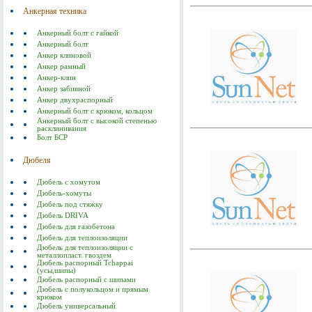
Анкерная техника
Анкерный болт с гайкой
Анкерный болт
Анкер клиновой
Анкер рамный
Анкер-клин
Анкер забивной
Анкер двухраспорный
Анкерный болт с крюком, кольцом
Анкерный болт с высокой степенью
расклинивания
Болт БСР
Дюбеля
Дюбель с хомутом
Дюбель-хомуты
Дюбель под стяжку
Дюбель DRIVA
Дюбель для газобетона
Дюбель для теплоизоляции
Дюбель для теплоизоляции с
металлопласт. гвоздем
Дюбель распорный Tchappai
(усы,шипы)
Дюбель распорный с шипами
Дюбель с полукольцом и прямым
крюком
Дюбель универсальный