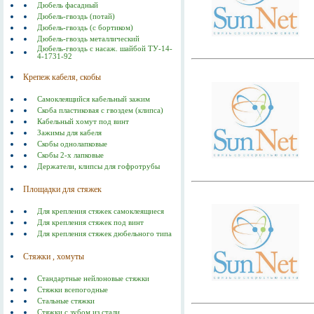
Дюбель фасадный
Дюбель-гвоздь (потай)
Дюбель-гвоздь (с бортиком)
Дюбель-гвоздь металлический
Дюбель-гвоздь с насаж. шайбой ТУ-14-
4-1731-92
Крепеж кабеля, скобы
Самоклеящийся кабельный зажим
Скоба пластиковая с гвоздем (клипса)
Кабельный хомут под винт
Зажимы для кабеля
Скобы однолапковые
Скобы 2-х лапковые
Держатели, клипсы для гофротрубы
Площадки для стяжек
Для крепления стяжек самоклеящиеся
Для крепления стяжек под винт
Для крепления стяжек дюбельного типа
Стяжки , хомуты
Стандартные нейлоновые стяжки
Стяжки всепогодные
Стальные стяжки
Cтяжки с зубом из стали