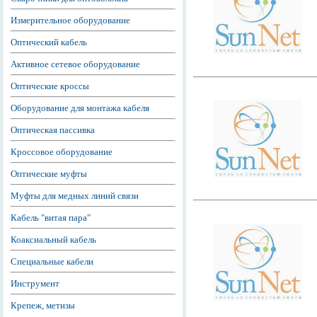
Измерительное оборудование
Оптический кабель
Активное сетевое оборудование
Оптические кроссы
Оборудование для монтажа кабеля
Оптическая пассивка
Кроссовое оборудование
Оптические муфты
Муфты для медных линий связи
Кабель "витая пара"
Коаксиальный кабель
Специальные кабели
Инструмент
Крепеж, метизы