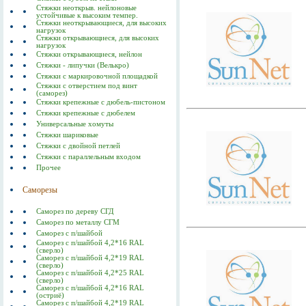
Стяжки неоткрыв. нейлоновые
устойчивые к высоким темпер.
Стяжки неоткрывающиеся, для высоких
нагрузок
Стяжки открывающиеся, для высоких
нагрузок
Стяжки открывающиеся, нейлон
Стяжки - липучки (Велькро)
Стяжки с маркировочной площадкой
Стяжки с отверстием под винт
(саморез)
Стяжки крепежные с дюбель-пистоном
Стяжки крепежные с дюбелем
Универсальные хомуты
Стяжки шариковые
Стяжки с двойной петлей
Стяжки с параллельным входом
Прочее
Саморезы
Саморез по дереву СГД
Саморез по металлу СГМ
Саморез с п/шайбой
Саморез с п/шайбой 4,2*16 RAL
(сверло)
Саморез с п/шайбой 4,2*19 RAL
(сверло)
Саморез с п/шайбой 4,2*25 RAL
(сверло)
Саморез с п/шайбой 4,2*16 RAL
(остриё)
Саморез с п/шайбой 4,2*19 RAL