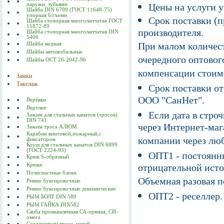
наружн. зубьями
Цены на услуги у
Шайба DIN 6799 (ГОСТ 11648-75)
упорная б/съемн.
Срок поставки (п
Шайба стопорная многолапчатая ГОСТ
11872-89
производителя.
Шайба стопорная многолапчатая DIN
5406
При малом количест
Шайба медная
Шайбы автомобильные
очередного оптовог
Шайбы ОСТ 26-2042-96
компенсации стоим
Замки
Такелаж
Срок поставки от
ООО "СанНет".
Верёвки
Вертлюг
Если дата в строч
Зажим для стальных канатов (тросов)
DIN 741
через Интернет-маг
Зажим троса АЛЮМ.
Карабин винтовой,пожарный,с
компании через люб
фиксатором
Коуш для стальных канатов DIN 6899
(ГОСТ 2224-93)
ОПТ1 - постоянны
Крюк S-образный
Крюки
отрицательной исто
Полиспастные блоки
Объемная разовая 
Ремни буксировочные
Ремни буксировочные динамические
ОПТ2 - реселлер.
РЫМ БОЛТ DIN 580
РЫМ ГАЙКА DIN582
Скоба промышленная СА-прямая, СИ-
омега
Соединители троса, цепей