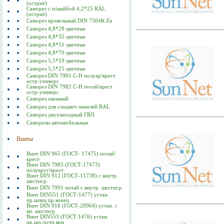
(остриё)
Саморез с п/шайбой 4,2*25 RAL
(остриё)
Саморез кровельный DIN 7504К Zn
Саморез 4,8*28 цветные
Саморез 4,8*35 цветные
Саморез 4,8*51 цветные
Саморез 4,8*70 цветные
Саморез 5,5*19 цветные
Саморез 5,5*25 цветные
Саморез DIN 7981 C-Н полукр/крест
остр-универс
Саморез DIN 7982 C-Н потай/крест
остр-универс
Саморез оконный
Саморез для сэндвич панелей RAL
Саморез двухзаходный ГВЛ
Саморезы автомобильные
Винты
Винт DIN 965 (ГОСТ- 17475) потай/
крест
Винт DIN 7985 (ГОСТ-17473)
полукруг/крест
Винт DIN 912 (ГОСТ-11738) с внутр.
шестигр.
Винт DIN 7991 потай с внутр. шестигр.
Винт DIN551 (ГОСТ-1477) устан.
пр.шлиц пр.конец
Винт DIN 916 (ГОСТ-28964) устан. с
вн. шестигр
Винт DIN553 (ГОСТ 1476) устан.
пр.шл./остр.кон