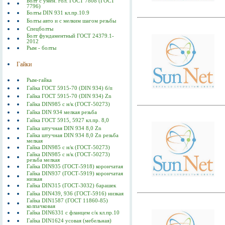
Болт с умен. гол. ГОСТ 7808 (ГОСТ
7796)
Болты DIN 931 кл.пр.10.9
Болты авто и с мелким шагом резьбы
Спецболты
Болт фундаментный ГОСТ 24379.1-
2012
Рым - болты
Гайки
Рым-гайка
Гайка ГОСТ 5915-70 (DIN 934) б/п
Гайка ГОСТ 5915-70 (DIN 934) Zn
Гайка DIN985 с н/к (ГОСТ-50273)
Гайка DIN 934 мелкая резьба
Гайка ГОСТ 5915, 5927 кл.пр. 8,0
Гайка штучная DIN 934 8,0 Zn
Гайка штучная DIN 934 8,0 Zn резьба
мелкая
Гайка DIN985 с н/к (ГОСТ-50273)
Гайка DIN985 с н/к (ГОСТ-50273)
резьба мелкая
Гайка DIN935 (ГОСТ-5918) корончатая
Гайка DIN937 (ГОСТ-5919) корончатая
низкая
Гайка DIN315 (ГОСТ-3032) барашек
Гайка DIN439, 936 (ГОСТ-5916) низкая
Гайка DIN1587 (ГОСТ 11860-85)
колпачковая
Гайка DIN6331 с фланцем с/к кл.пр.10
Гайка DIN1624 усовая (мебельная)