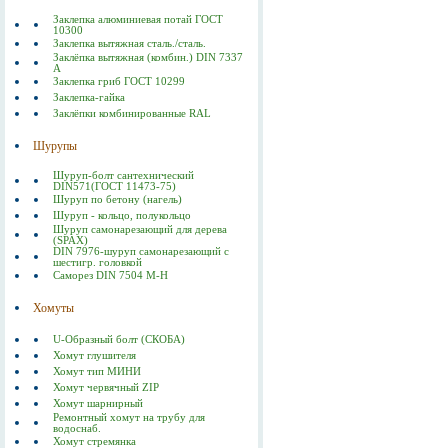
Заклепка алюминиевая потай ГОСТ
10300
Заклепка вытяжная сталь./сталь.
Заклёпка вытяжная (комбин.) DIN 7337
А
Заклепка гриб ГОСТ 10299
Заклепка-гайка
Заклёпки комбинированные RAL
Шурупы
Шуруп-болт сантехнический
DIN571(ГОСТ 11473-75)
Шуруп по бетону (нагель)
Шуруп - кольцо, полукольцо
Шуруп самонарезающий для дерева
(SPAX)
DIN 7976-шуруп самонарезающий с
шестигр. головкой
Саморез DIN 7504 M-H
Хомуты
U-Образный болт (СКОБА)
Хомут глушителя
Хомут тип МИНИ
Хомут червячный ZIP
Хомут шарнирный
Ремонтный хомут на трубу для
водоснаб.
Хомут стремянка