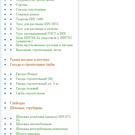
Стропы
Стропы текстильные
Стяжные ремни
Талрепы DIN 1480
Трос для растяжки DIN 3055
Трос для растяжки в оплетке
Трос промышленный ГОСТ и DIN
Цепь DIN766 Zn (короткозв.), DIN763
(длиннозв.)
Цепь круглозвенная грузовая и тяговая
Крепление строительных лесов
Разное весовое и штучное
Гвозди и строительные скобы
Гвозди (Ревда)
Гвоздь строительный ОЦ.
Гвоздь строительный уп. 5 кг
Гвоздь толевый
Скоба строительная
Спейсеры
Шпильки, струбцины
Шпилька резьбовая (штанга) DIN 975
Zn
Шпилька автомобильная
Шпилька автомобильная ремонтная
Шуруп-шпилька