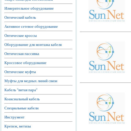
Измерительное оборудование
Оптический кабель
Активное сетевое оборудование
Оптические кроссы
Оборудование для монтажа кабеля
Оптическая пассивка
Кроссовое оборудование
Оптические муфты
Муфты для медных линий связи
Кабель "витая пара"
Коаксиальный кабель
Специальные кабели
Инструмент
Крепеж, метизы