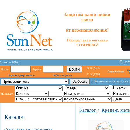
Защитим ваши линии
связи
от перенапряжения!
Официальные поставки
COMMENG!
О ко
9 августа 2026 г.
$=82,1665
Логин:
Пароль:
Ваша корзина
€=94,8366
Зарегистрироваться
Забыл пароль
:) Человек всегда верит в
На складе:
Каталог
Крепеж, мет
/
Каталог
Сварочники для оптоволокна