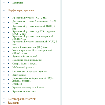
Шпильки
Перфорация, крепежи
Крепежный уголок (KU) 2 мм.
Крепежный уголок Z-образный (KUZ)
2 мм.
Крепежный уголок анкерный (KUL) 2
мм.
Крепежный уголок под 135 градусов
(KUS) 2 мм.
Крепежный уголок равносторонний
(KUR) 2 мм.
Крепежный уголок усиленный (KUU) 2
мм.
Угловой соединитель (US) 2мм
Уголок крепежный ассиметричный
(KUAS) 2 мм.
Кронштейн фасадный
Пластина соединительная
Опоры балки и бруса
Мебельный уголок
Скользящая опора для стропил
Вентиляция
Держатель балки (крепление) DB(L-
левый,P-правый)
Кляймер
Крепеж для террасной доски
Крепежная пластина
Высокопрочные метизы
Заклепки