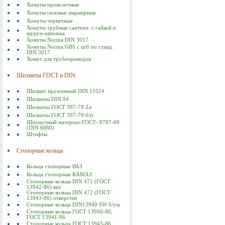
Хомуты проволочные
Хомуты силовые шарнирные
Хомуты червячные
Хомуты трубные сантехн. с гайкой и
шуруп-шпилька
Хомуты Norma DIN 3017
Хомуты Norma GBS с ш/б по станд.
DIN 3017
Хомут для трубопроводов
Шплинты ГОСТ и DIN
Шплинт пружинный DIN 11024
Шплинты DIN 94
Шплинты ГОСТ 397-79 Zn
Шплинты ГОСТ 397-79 б/п
Шпоночный материал ГОСТ- 8787-68
(DIN 6880)
Штифты
Стопорные кольца
Кольца стопорные ВАЗ
Кольца стопорные КАМАЗ
Стопорные кольца DIN 471 (ГОСТ
13942-86) вал
Стопорные кольца DIN 472 (ГОСТ
13943-86) отверстие
Стопорные кольца DIN13940 SW б/уш
Стопорные кольца ГОСТ 13940-86,
ГОСТ 13941-86
Стопорные кольца ГОСТ 13943-86