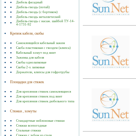
Дюбель фасадный
Дюбель-гвоздь (потай)
Дюбель-гвоздь (с бортиком)
Дюбель-гвоздь металлический
Дюбель-гвоздь с насаж. шайбой ТУ-14-
4-1731-92
Крепеж кабеля, скобы
Самоклеящийся кабельный зажим
Скоба пластиковая с гвоздем (клипса)
Кабельный хомут под винт
Зажимы для кабеля
Скобы однолапковые
Скобы 2-х лапковые
Держатели, клипсы для гофротрубы
Площадки для стяжек
Для крепления стяжек самоклеящиеся
Для крепления стяжек под винт
Для крепления стяжек дюбельного типа
Стяжки , хомуты
Стандартные нейлоновые стяжки
Стяжки всепогодные
Стальные стяжки
Cтяжки с зубом из стали