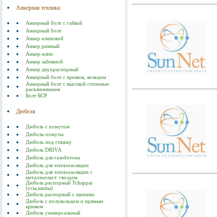
Анкерная техника
Анкерный болт с гайкой
Анкерный болт
Анкер клиновой
Анкер рамный
Анкер-клин
Анкер забивной
Анкер двухраспорный
Анкерный болт с крюком, кольцом
Анкерный болт с высокой степенью
расклинивания
Болт БСР
Дюбеля
Дюбель с хомутом
Дюбель-хомуты
Дюбель под стяжку
Дюбель DRIVA
Дюбель для газобетона
Дюбель для теплоизоляции
Дюбель для теплоизоляции с
металлопласт. гвоздем
Дюбель распорный Tchappai
(усы,шипы)
Дюбель распорный с шипами
Дюбель с полукольцом и прямым
крюком
Дюбель универсальный