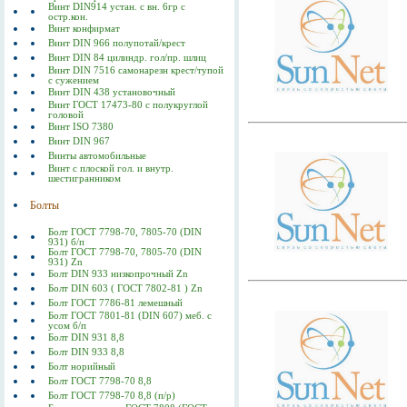
Винт DIN914 устан. с вн. 6гр с
остр.кон.
Винт конфирмат
Винт DIN 966 полупотай/крест
Винт DIN 84 цилиндр. гол/пр. шлиц
Винт DIN 7516 самонарезн крест/тупой
с сужением
Винт DIN 438 установочный
Винт ГОСТ 17473-80 c полукруглой
головой
Винт ISO 7380
Винт DIN 967
Винты автомобильные
Винт с плоской гол. и внутр.
шестигранником
Болты
Болт ГОСТ 7798-70, 7805-70 (DIN
931) б/п
Болт ГОСТ 7798-70, 7805-70 (DIN
931) Zn
Болт DIN 933 низкопрочный Zn
Болт DIN 603 ( ГОСТ 7802-81 ) Zn
Болт ГОСТ 7786-81 лемешный
Болт ГОСТ 7801-81 (DIN 607) меб. с
усом б/п
Болт DIN 931 8,8
Болт DIN 933 8,8
Болт норийный
Болт ГОСТ 7798-70 8,8
Болт ГОСТ 7798-70 8,8 (п/р)