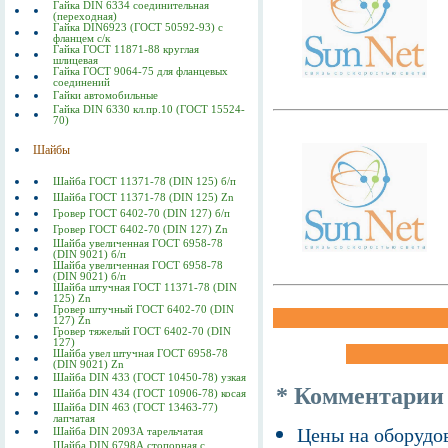
Гайка DIN 6334 соединительная
(переходная)
Гайка DIN6923 (ГОСТ 50592-93) с
фланцем с/к
Гайка ГОСТ 11871-88 круглая
шлицевая
Гайка ГОСТ 9064-75 для фланцевых
соединений
Гайки автомобильные
Гайка DIN 6330 кл.пр.10 (ГОСТ 15524-
70)
Шайбы
Шайба ГОСТ 11371-78 (DIN 125) б/п
Шайба ГОСТ 11371-78 (DIN 125) Zn
Гровер ГОСТ 6402-70 (DIN 127) б/п
Гровер ГОСТ 6402-70 (DIN 127) Zn
Шайба увеличенная ГОСТ 6958-78
(DIN 9021) б/п
Шайба увеличенная ГОСТ 6958-78
(DIN 9021) б/п
Шайба штучная ГОСТ 11371-78 (DIN
125) Zn
Гровер штучный ГОСТ 6402-70 (DIN
127) Zn
Гровер тяжелый ГОСТ 6402-70 (DIN
127)
Шайба увел штучная ГОСТ 6958-78
(DIN 9021) Zn
Шайба DIN 433 (ГОСТ 10450-78) узкая
* Комментарии
Шайба DIN 434 (ГОСТ 10906-78) косая
Шайба DIN 463 (ГОСТ 13463-77)
лапчатая
Цены на оборудов
Шайба DIN 2093А тарельчатая
Шайба DIN 6798А стопорная с