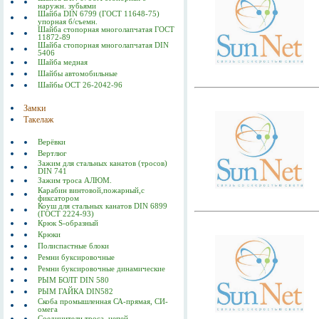
наружн. зубьями
Шайба DIN 6799 (ГОСТ 11648-75)
упорная б/съемн.
Шайба стопорная многолапчатая ГОСТ
11872-89
Шайба стопорная многолапчатая DIN
5406
Шайба медная
Шайбы автомобильные
Шайбы ОСТ 26-2042-96
Замки
Такелаж
Верёвки
Вертлюг
Зажим для стальных канатов (тросов)
DIN 741
Зажим троса АЛЮМ.
Карабин винтовой,пожарный,с
фиксатором
Коуш для стальных канатов DIN 6899
(ГОСТ 2224-93)
Крюк S-образный
Крюки
Полиспастные блоки
Ремни буксировочные
Ремни буксировочные динамические
РЫМ БОЛТ DIN 580
РЫМ ГАЙКА DIN582
Скоба промышленная СА-прямая, СИ-
омега
Соединители троса, цепей