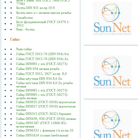
Болт с умен. гол. ГОСТ 7808 (ГОСТ
7796)
Болты DIN 931 кл.пр.10.9
Болты авто и с мелким шагом резьбы
Спецболты
Болт фундаментный ГОСТ 24379.1-
2012
Рым - болты
Гайки
Рым-гайка
Гайка ГОСТ 5915-70 (DIN 934) б/п
Гайка ГОСТ 5915-70 (DIN 934) Zn
Гайка DIN985 с н/к (ГОСТ-50273)
Гайка DIN 934 мелкая резьба
Гайка ГОСТ 5915, 5927 кл.пр. 8,0
Гайка штучная DIN 934 8,0 Zn
Гайка штучная DIN 934 8,0 Zn резьба
мелкая
Гайка DIN985 с н/к (ГОСТ-50273)
Гайка DIN985 с н/к (ГОСТ-50273)
резьба мелкая
Гайка DIN935 (ГОСТ-5918) корончатая
Гайка DIN937 (ГОСТ-5919) корончатая
низкая
Гайка DIN315 (ГОСТ-3032) барашек
Гайка DIN439, 936 (ГОСТ-5916) низкая
Гайка DIN1587 (ГОСТ 11860-85)
колпачковая
Гайка DIN6331 с фланцем с/к кл.пр.10
Гайка DIN1624 усовая (мебельная)