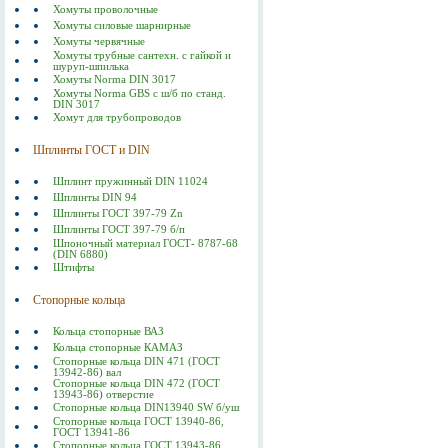
Хомуты проволочные
Хомуты силовые шарнирные
Хомуты червячные
Хомуты трубные сантехн. с гайкой и
шуруп-шпилька
Хомуты Norma DIN 3017
Хомуты Norma GBS с ш/б по станд.
DIN 3017
Хомут для трубопроводов
Шплинты ГОСТ и DIN
Шплинт пружинный DIN 11024
Шплинты DIN 94
Шплинты ГОСТ 397-79 Zn
Шплинты ГОСТ 397-79 б/п
Шпоночный материал ГОСТ- 8787-68
(DIN 6880)
Штифты
Стопорные кольца
Кольца стопорные ВАЗ
Кольца стопорные КАМАЗ
Стопорные кольца DIN 471 (ГОСТ
13942-86) вал
Стопорные кольца DIN 472 (ГОСТ
13943-86) отверстие
Стопорные кольца DIN13940 SW б/уш
Стопорные кольца ГОСТ 13940-86,
ГОСТ 13941-86
Стопорные кольца ГОСТ 13943-86