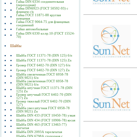
Гайка DIN 6334 соединительная
(переходная)
Гайка DIN6923 (ГОСТ 50592-93) с
фланцем с/к
Гайка ГОСТ 11871-88 круглая
шлицевая
Гайка ГОСТ 9064-75 для фланцевых
соединений
Гайки автомобильные
Гайка DIN 6330 кл.пр.10 (ГОСТ 15524-
70)
Шайбы
Шайба ГОСТ 11371-78 (DIN 125) б/п
Шайба ГОСТ 11371-78 (DIN 125) Zn
Гровер ГОСТ 6402-70 (DIN 127) б/п
Гровер ГОСТ 6402-70 (DIN 127) Zn
Шайба увеличенная ГОСТ 6958-78
(DIN 9021) б/п
Шайба увеличенная ГОСТ 6958-78
(DIN 9021) б/п
Шайба штучная ГОСТ 11371-78 (DIN
125) Zn
Гровер штучный ГОСТ 6402-70 (DIN
127) Zn
Гровер тяжелый ГОСТ 6402-70 (DIN
127)
Шайба увел штучная ГОСТ 6958-78
(DIN 9021) Zn
Шайба DIN 433 (ГОСТ 10450-78) узкая
Шайба DIN 434 (ГОСТ 10906-78) косая
Шайба DIN 463 (ГОСТ 13463-77)
лапчатая
Шайба DIN 2093А тарельчатая
Шайба DIN 6798А стопорная с