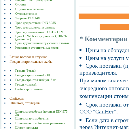
Стропы
Стропы текстильные
Стяжные ремни
Талрепы DIN 1480
Трос для растяжки DIN 3055
Трос для растяжки в оплетке
Трос промышленный ГОСТ и DIN
Цепь DIN766 Zn (короткозв.), DIN763
* Комментарии
(длиннозв.)
Цепь круглозвенная грузовая и тяговая
Крепление строительных лесов
Цены на оборудов
Цены на услуги у
Разное весовое и штучное
Гвозди и строительные скобы
Срок поставки (п
Гвозди (Ревда)
производителя.
Гвоздь строительный ОЦ.
При малом количест
Гвоздь строительный уп. 5 кг
Гвоздь толевый
очередного оптовог
Скоба строительная
компенсации стоим
Спейсеры
Шпильки, струбцины
Срок поставки от
ООО "СанНет".
Шпилька резьбовая (штанга) DIN 975
Zn
Шпилька автомобильная
Если дата в строч
Шпилька автомобильная ремонтная
через Интернет-маг
Шуруп-шпилька