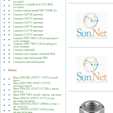
(остриё)
Саморез с п/шайбой 4,2*25 RAL
(остриё)
Саморез кровельный DIN 7504К Zn
Саморез 4,8*28 цветные
Саморез 4,8*35 цветные
Саморез 4,8*51 цветные
Саморез 4,8*70 цветные
Саморез 5,5*19 цветные
Саморез 5,5*25 цветные
Саморез DIN 7981 C-Н полукр/крест
остр-универс
Саморез DIN 7982 C-Н потай/крест
остр-универс
Саморез оконный
Саморез для сэндвич панелей RAL
Саморез двухзаходный ГВЛ
Саморезы автомобильные
Винты
Винт DIN 965 (ГОСТ- 17475) потай/
крест
Винт DIN 7985 (ГОСТ-17473)
полукруг/крест
Винт DIN 912 (ГОСТ-11738) с внутр.
шестигр.
Винт DIN 7991 потай с внутр. шестигр.
Винт DIN551 (ГОСТ-1477) устан.
пр.шлиц пр.конец
Винт DIN 916 (ГОСТ-28964) устан. с
вн. шестигр
Винт DIN553 (ГОСТ 1476) устан.
пр.шл./остр.кон