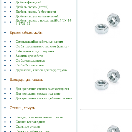
Дюбель фасадный
Дюбель-гвоздь (потай)
Дюбель-гвоздь (с бортиком)
Дюбель-гвоздь металлический
Дюбель-гвоздь с насаж. шайбой ТУ-14-
4-1731-92
Крепеж кабеля, скобы
Самоклеящийся кабельный зажим
Скоба пластиковая с гвоздем (клипса)
Кабельный хомут под винт
Зажимы для кабеля
Скобы однолапковые
Скобы 2-х лапковые
Держатели, клипсы для гофротрубы
Площадки для стяжек
Для крепления стяжек самоклеящиеся
Для крепления стяжек под винт
Для крепления стяжек дюбельного типа
Стяжки , хомуты
Стандартные нейлоновые стяжки
Стяжки всепогодные
Стальные стяжки
Cтяжки с зубом из стали