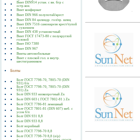
Винт DIN914 устан. с вн. 6гр с
остр.кон.
Винт конфирмат
Винт DIN 966 полупотай/крест
Винт DIN 84 цилиндр. гол/пр. шлиц
Винт DIN 7516 самонарезн крест/тупой
с сужением
Винт DIN 438 установочный
Винт ГОСТ 17473-80 c полукруглой
головой
Винт ISO 7380
Винт DIN 967
Винты автомобильные
Винт с плоской гол. и внутр.
шестигранником
Болты
Болт ГОСТ 7798-70, 7805-70 (DIN
931) б/п
Болт ГОСТ 7798-70, 7805-70 (DIN
931) Zn
Болт DIN 933 низкопрочный Zn
Болт DIN 603 ( ГОСТ 7802-81 ) Zn
Болт ГОСТ 7786-81 лемешный
Болт ГОСТ 7801-81 (DIN 607) меб. с
усом б/п
Болт DIN 931 8,8
Болт DIN 933 8,8
Болт норийный
Болт ГОСТ 7798-70 8,8
Болт ГОСТ 7798-70 8,8 (п/р)