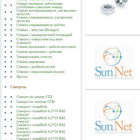
Стяжки неоткрыв. нейлоновые
устойчивые к высоким темпер.
Стяжки неоткрывающиеся, для высоких
нагрузок
Стяжки открывающиеся, для высоких
нагрузок
Стяжки открывающиеся, нейлон
Стяжки - липучки (Велькро)
Стяжки с маркировочной площадкой
Стяжки с отверстием под винт
(саморез)
Стяжки крепежные с дюбель-пистоном
Стяжки крепежные с дюбелем
Универсальные хомуты
Стяжки шариковые
Стяжки с двойной петлей
Стяжки с параллельным входом
Прочее
Саморезы
Саморез по дереву СГД
Саморез по металлу СГМ
Саморез с п/шайбой
Саморез с п/шайбой 4,2*16 RAL
(сверло)
Саморез с п/шайбой 4,2*19 RAL
(сверло)
Саморез с п/шайбой 4,2*25 RAL
(сверло)
Саморез с п/шайбой 4,2*16 RAL
(остриё)
Саморез с п/шайбой 4,2*19 RAL