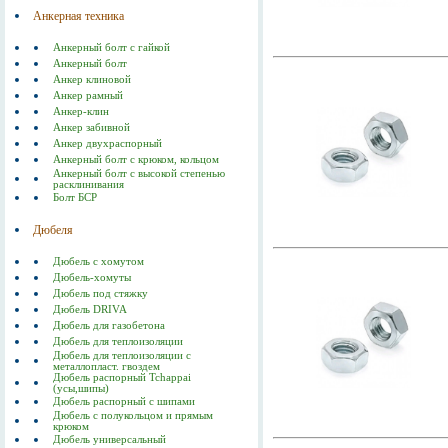
Анкерная техника
Анкерный болт с гайкой
Анкерный болт
Анкер клиновой
Анкер рамный
Анкер-клин
Анкер забивной
Анкер двухраспорный
Анкерный болт с крюком, кольцом
Анкерный болт с высокой степенью
расклинивания
Болт БСР
Дюбеля
Дюбель с хомутом
Дюбель-хомуты
Дюбель под стяжку
Дюбель DRIVA
Дюбель для газобетона
Дюбель для теплоизоляции
Дюбель для теплоизоляции с
металлопласт. гвоздем
Дюбель распорный Tchappai
(усы,шипы)
Дюбель распорный с шипами
Дюбель с полукольцом и прямым
крюком
Дюбель универсальный