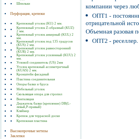
Шпильки
компании через люб
Перфорация, крепежи
ОПТ1 - постоянны
отрицательной исто
Крепежный уголок (KU) 2 мм.
Крепежный уголок Z-образный (KUZ)
Объемная разовая 
2 мм.
Крепежный уголок анкерный (KUL) 2
мм.
ОПТ2 - реселлер.
Крепежный уголок под 135 градусов
(KUS) 2 мм.
Крепежный уголок равносторонний
(KUR) 2 мм.
Крепежный уголок усиленный (KUU) 2
мм.
Угловой соединитель (US) 2мм
Уголок крепежный ассиметричный
(KUAS) 2 мм.
Кронштейн фасадный
Пластина соединительная
Опоры балки и бруса
Мебельный уголок
Скользящая опора для стропил
Вентиляция
Держатель балки (крепление) DB(L-
левый,P-правый)
Кляймер
Крепеж для террасной доски
Крепежная пластина
Высокопрочные метизы
Заклепки