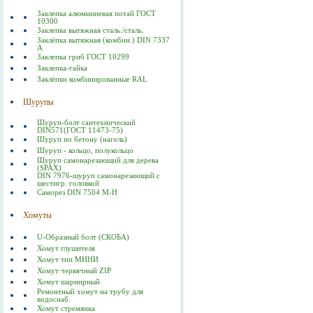
Заклепка алюминиевая потай ГОСТ
10300
Заклепка вытяжная сталь./сталь.
Заклёпка вытяжная (комбин.) DIN 7337
А
Заклепка гриб ГОСТ 10299
Заклепка-гайка
Заклёпки комбинированные RAL
Шурупы
Шуруп-болт сантехнический
DIN571(ГОСТ 11473-75)
Шуруп по бетону (нагель)
Шуруп - кольцо, полукольцо
Шуруп самонарезающий для дерева
(SPAX)
DIN 7976-шуруп самонарезающий с
шестигр. головкой
Саморез DIN 7504 M-H
Хомуты
U-Образный болт (СКОБА)
Хомут глушителя
Хомут тип МИНИ
Хомут червячный ZIP
Хомут шарнирный
Ремонтный хомут на трубу для
водоснаб.
Хомут стремянка