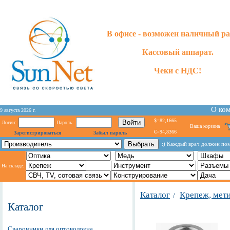
В офисе - возможен наличный ра
Кассовый аппарат.
Чеки с НДС!
О ко
9 августа 2026 г.
$=82,1665
Логин:
Пароль:
Ваша корзина
€=94,8366
Зарегистрироваться
Забыл пароль
:) Каждый врач должен пом
На складе:
Каталог
Крепеж, мет
/
Каталог
Сварочники для оптоволокна