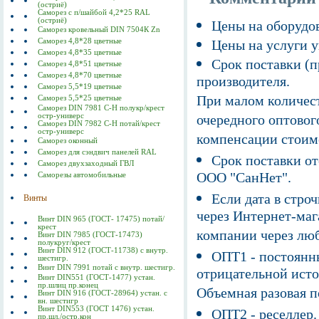
(остриё)
Саморез с п/шайбой 4,2*25 RAL
(остриё)
Цены на оборудов
Саморез кровельный DIN 7504К Zn
Саморез 4,8*28 цветные
Цены на услуги у
Саморез 4,8*35 цветные
Срок поставки (п
Саморез 4,8*51 цветные
Саморез 4,8*70 цветные
производителя.
Саморез 5,5*19 цветные
При малом количест
Саморез 5,5*25 цветные
Саморез DIN 7981 C-Н полукр/крест
остр-универс
очередного оптовог
Саморез DIN 7982 C-Н потай/крест
остр-универс
компенсации стоим
Саморез оконный
Саморез для сэндвич панелей RAL
Срок поставки от
Саморез двухзаходный ГВЛ
ООО "СанНет".
Саморезы автомобильные
Если дата в строч
Винты
через Интернет-маг
Винт DIN 965 (ГОСТ- 17475) потай/
крест
компании через люб
Винт DIN 7985 (ГОСТ-17473)
полукруг/крест
Винт DIN 912 (ГОСТ-11738) с внутр.
ОПТ1 - постоянны
шестигр.
Винт DIN 7991 потай с внутр. шестигр.
отрицательной исто
Винт DIN551 (ГОСТ-1477) устан.
пр.шлиц пр.конец
Объемная разовая 
Винт DIN 916 (ГОСТ-28964) устан. с
вн. шестигр
Винт DIN553 (ГОСТ 1476) устан.
ОПТ2 - реселлер.
пр.шл./остр.кон