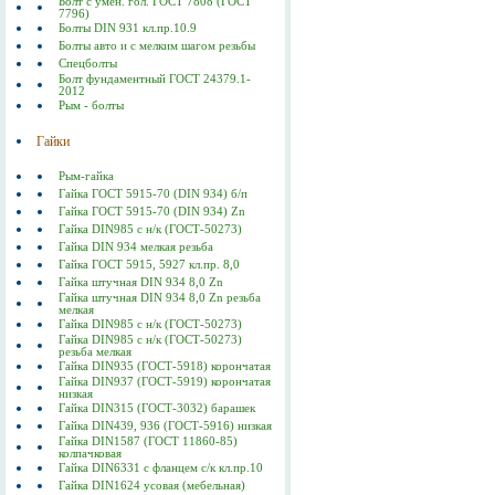
Болт с умен. гол. ГОСТ 7808 (ГОСТ
7796)
Болты DIN 931 кл.пр.10.9
Болты авто и с мелким шагом резьбы
Спецболты
Болт фундаментный ГОСТ 24379.1-
2012
Рым - болты
Гайки
Рым-гайка
Гайка ГОСТ 5915-70 (DIN 934) б/п
Гайка ГОСТ 5915-70 (DIN 934) Zn
Гайка DIN985 с н/к (ГОСТ-50273)
Гайка DIN 934 мелкая резьба
Гайка ГОСТ 5915, 5927 кл.пр. 8,0
Гайка штучная DIN 934 8,0 Zn
Гайка штучная DIN 934 8,0 Zn резьба
мелкая
Гайка DIN985 с н/к (ГОСТ-50273)
Гайка DIN985 с н/к (ГОСТ-50273)
резьба мелкая
Гайка DIN935 (ГОСТ-5918) корончатая
Гайка DIN937 (ГОСТ-5919) корончатая
низкая
Гайка DIN315 (ГОСТ-3032) барашек
Гайка DIN439, 936 (ГОСТ-5916) низкая
Гайка DIN1587 (ГОСТ 11860-85)
колпачковая
Гайка DIN6331 с фланцем с/к кл.пр.10
Гайка DIN1624 усовая (мебельная)