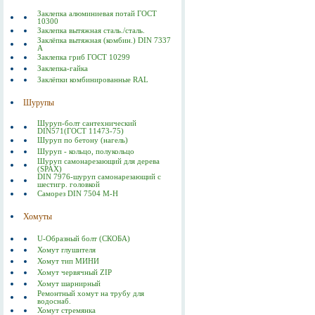
Заклепка алюминиевая потай ГОСТ
10300
Заклепка вытяжная сталь./сталь.
Заклёпка вытяжная (комбин.) DIN 7337
А
Заклепка гриб ГОСТ 10299
Заклепка-гайка
Заклёпки комбинированные RAL
Шурупы
Шуруп-болт сантехнический
DIN571(ГОСТ 11473-75)
Шуруп по бетону (нагель)
Шуруп - кольцо, полукольцо
Шуруп самонарезающий для дерева
(SPAX)
DIN 7976-шуруп самонарезающий с
шестигр. головкой
Саморез DIN 7504 M-H
Хомуты
U-Образный болт (СКОБА)
Хомут глушителя
Хомут тип МИНИ
Хомут червячный ZIP
Хомут шарнирный
Ремонтный хомут на трубу для
водоснаб.
Хомут стремянка