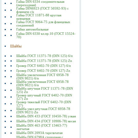
Гайка DIN 6334 соединительная
(переходная)
Гайка DIN6923 (ГОСТ 50592-93) с
фланцем с/к
Гайка ГОСТ 11871-88 круглая
шлицевая
Гайка ГОСТ 9064-75 для фланцевых
соединений
Гайки автомобильные
Гайка DIN 6330 кл.пр.10 (ГОСТ 15524-
70)
Шайбы
Шайба ГОСТ 11371-78 (DIN 125) б/п
Шайба ГОСТ 11371-78 (DIN 125) Zn
Гровер ГОСТ 6402-70 (DIN 127) б/п
Гровер ГОСТ 6402-70 (DIN 127) Zn
Шайба увеличенная ГОСТ 6958-78
(DIN 9021) б/п
Шайба увеличенная ГОСТ 6958-78
(DIN 9021) б/п
Шайба штучная ГОСТ 11371-78 (DIN
125) Zn
Гровер штучный ГОСТ 6402-70 (DIN
127) Zn
Гровер тяжелый ГОСТ 6402-70 (DIN
127)
Шайба увел штучная ГОСТ 6958-78
(DIN 9021) Zn
Шайба DIN 433 (ГОСТ 10450-78) узкая
Шайба DIN 434 (ГОСТ 10906-78) косая
Шайба DIN 463 (ГОСТ 13463-77)
лапчатая
Шайба DIN 2093А тарельчатая
Шайба DIN 6798А стопорная с