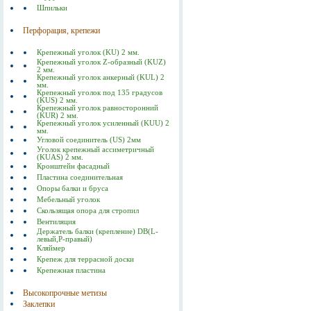
Шпильки
Перфорация, крепежи
Крепежный уголок (KU) 2 мм.
Крепежный уголок Z-образный (KUZ)
2 мм.
Крепежный уголок анкерный (KUL) 2
мм.
Крепежный уголок под 135 градусов
(KUS) 2 мм.
Крепежный уголок равносторонний
(KUR) 2 мм.
Крепежный уголок усиленный (KUU) 2
мм.
Угловой соединитель (US) 2мм
Уголок крепежный ассиметричный
(KUAS) 2 мм.
Кронштейн фасадный
Пластина соединительная
Опоры балки и бруса
Мебельный уголок
Скользящая опора для стропил
Вентиляция
Держатель балки (крепление) DB(L-
левый,P-правый)
Кляймер
Крепеж для террасной доски
Крепежная пластина
Высокопрочные метизы
Заклепки