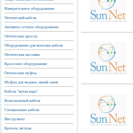
Измерительное оборудование
Оптический кабель
Активное сетевое оборудование
Оптические кроссы
Оборудование для монтажа кабеля
Оптическая пассивка
Кроссовое оборудование
Оптические муфты
Муфты для медных линий связи
Кабель "витая пара"
Коаксиальный кабель
Специальные кабели
Инструмент
Крепеж, метизы