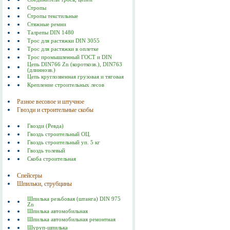
Стропы
Стропы текстильные
Стяжные ремни
Талрепы DIN 1480
Трос для растяжки DIN 3055
Трос для растяжки в оплетке
Трос промышленный ГОСТ и DIN
Цепь DIN766 Zn (короткозв.), DIN763
(длиннозв.)
Цепь круглозвенная грузовая и тяговая
Крепление строительных лесов
Разное весовое и штучное
Гвозди и строительные скобы
Гвозди (Ревда)
Гвоздь строительный ОЦ.
Гвоздь строительный уп. 5 кг
Гвоздь толевый
Скоба строительная
Спейсеры
Шпильки, струбцины
Шпилька резьбовая (штанга) DIN 975
Zn
Шпилька автомобильная
Шпилька автомобильная ремонтная
Шуруп-шпилька