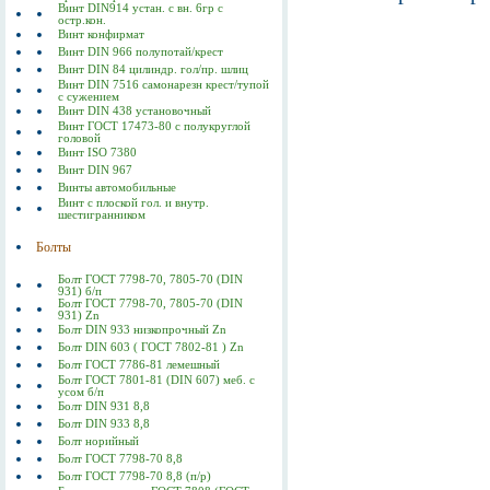
Винт DIN914 устан. с вн. 6гр с
остр.кон.
Винт конфирмат
Винт DIN 966 полупотай/крест
Винт DIN 84 цилиндр. гол/пр. шлиц
Винт DIN 7516 самонарезн крест/тупой
с сужением
Винт DIN 438 установочный
Винт ГОСТ 17473-80 c полукруглой
головой
Винт ISO 7380
Винт DIN 967
Винты автомобильные
Винт с плоской гол. и внутр.
шестигранником
Болты
Болт ГОСТ 7798-70, 7805-70 (DIN
931) б/п
Болт ГОСТ 7798-70, 7805-70 (DIN
931) Zn
Болт DIN 933 низкопрочный Zn
Болт DIN 603 ( ГОСТ 7802-81 ) Zn
Болт ГОСТ 7786-81 лемешный
Болт ГОСТ 7801-81 (DIN 607) меб. с
усом б/п
Болт DIN 931 8,8
Болт DIN 933 8,8
Болт норийный
Болт ГОСТ 7798-70 8,8
Болт ГОСТ 7798-70 8,8 (п/р)