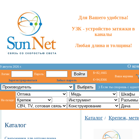
Для Вашего удобства!
УЗК - устройство затяжки в
каналы
Любая длина и толщина!
О ко
9 августа 2026 г.
$=82,1665
Логин:
Пароль:
Ваша корзина
€=94,8366
Зарегистрироваться
Забыл пароль
:) Если ты споришь с идиот
На складе:
Каталог
Крепеж, мет
/
Каталог
Сварочники для оптоволокна