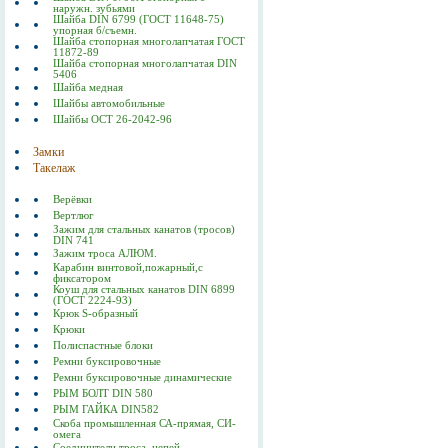
наружн. зубьями
Шайба DIN 6799 (ГОСТ 11648-75)
упорная б/съемн.
Шайба стопорная многолапчатая ГОСТ
11872-89
Шайба стопорная многолапчатая DIN
5406
Шайба медная
Шайбы автомобильные
Шайбы ОСТ 26-2042-96
Замки
Такелаж
Верёвки
Вертлюг
Зажим для стальных канатов (тросов)
DIN 741
Зажим троса АЛЮМ.
Карабин винтовой,пожарный,с
фиксатором
Коуш для стальных канатов DIN 6899
(ГОСТ 2224-93)
Крюк S-образный
Крюки
Полиспастные блоки
Ремни буксировочные
Ремни буксировочные динамические
РЫМ БОЛТ DIN 580
РЫМ ГАЙКА DIN582
Скоба промышленная СА-прямая, СИ-
омега
Соединители троса, цепей