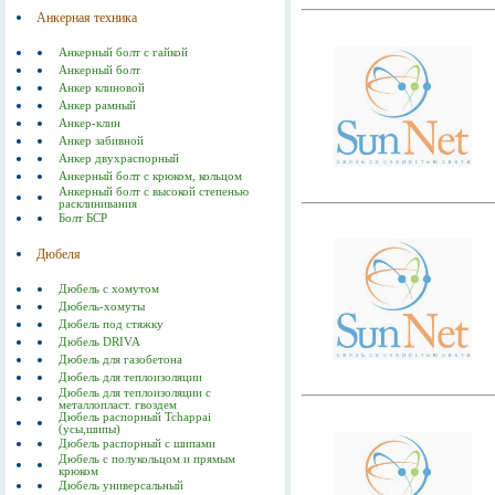
Анкерная техника
Анкерный болт с гайкой
Анкерный болт
Анкер клиновой
Анкер рамный
Анкер-клин
Анкер забивной
Анкер двухраспорный
Анкерный болт с крюком, кольцом
Анкерный болт с высокой степенью
расклинивания
Болт БСР
Дюбеля
Дюбель с хомутом
Дюбель-хомуты
Дюбель под стяжку
Дюбель DRIVA
Дюбель для газобетона
Дюбель для теплоизоляции
Дюбель для теплоизоляции с
металлопласт. гвоздем
Дюбель распорный Tchappai
(усы,шипы)
Дюбель распорный с шипами
Дюбель с полукольцом и прямым
крюком
Дюбель универсальный