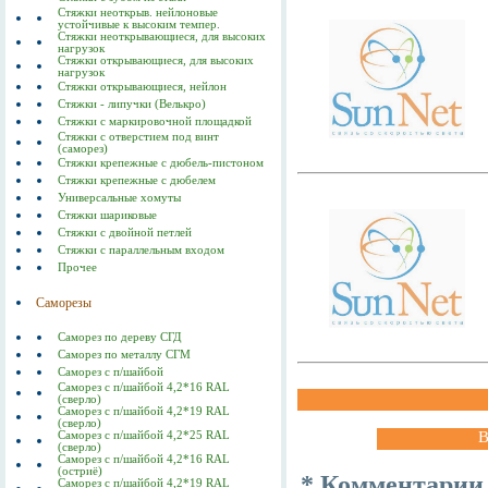
Стяжки неоткрыв. нейлоновые
устойчивые к высоким темпер.
Стяжки неоткрывающиеся, для высоких
нагрузок
Стяжки открывающиеся, для высоких
нагрузок
Стяжки открывающиеся, нейлон
Стяжки - липучки (Велькро)
Стяжки с маркировочной площадкой
Стяжки с отверстием под винт
(саморез)
Стяжки крепежные с дюбель-пистоном
Стяжки крепежные с дюбелем
Универсальные хомуты
Стяжки шариковые
Стяжки с двойной петлей
Стяжки с параллельным входом
Прочее
Саморезы
Саморез по дереву СГД
Саморез по металлу СГМ
Саморез с п/шайбой
Саморез с п/шайбой 4,2*16 RAL
(сверло)
Саморез с п/шайбой 4,2*19 RAL
(сверло)
В
Саморез с п/шайбой 4,2*25 RAL
(сверло)
Саморез с п/шайбой 4,2*16 RAL
(остриё)
* Комментарии
Саморез с п/шайбой 4,2*19 RAL