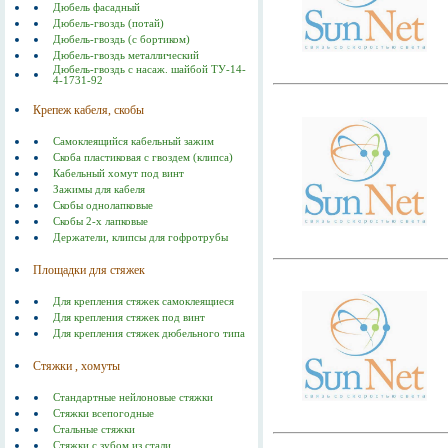
Дюбель фасадный
Дюбель-гвоздь (потай)
Дюбель-гвоздь (с бортиком)
Дюбель-гвоздь металлический
Дюбель-гвоздь с насаж. шайбой ТУ-14-
4-1731-92
Крепеж кабеля, скобы
Самоклеящийся кабельный зажим
Скоба пластиковая с гвоздем (клипса)
Кабельный хомут под винт
Зажимы для кабеля
Скобы однолапковые
Скобы 2-х лапковые
Держатели, клипсы для гофротрубы
Площадки для стяжек
Для крепления стяжек самоклеящиеся
Для крепления стяжек под винт
Для крепления стяжек дюбельного типа
Стяжки , хомуты
Стандартные нейлоновые стяжки
Стяжки всепогодные
Стальные стяжки
Cтяжки с зубом из стали