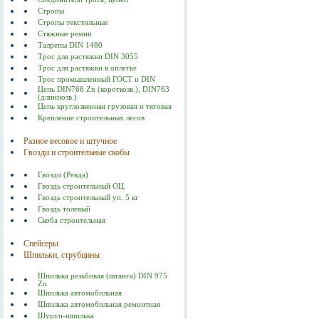
Стропы
Стропы текстильные
Стяжные ремни
Талрепы DIN 1480
Трос для растяжки DIN 3055
Трос для растяжки в оплетке
Трос промышленный ГОСТ и DIN
Цепь DIN766 Zn (короткозв.), DIN763
(длиннозв.)
Цепь круглозвенная грузовая и тяговая
Крепление строительных лесов
Разное весовое и штучное
Гвозди и строительные скобы
Гвозди (Ревда)
Гвоздь строительный ОЦ.
Гвоздь строительный уп. 5 кг
Гвоздь толевый
Скоба строительная
Спейсеры
Шпильки, струбцины
Шпилька резьбовая (штанга) DIN 975
Zn
Шпилька автомобильная
Шпилька автомобильная ремонтная
Шуруп-шпилька