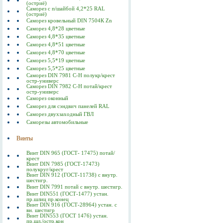
(остриё)
Саморез с п/шайбой 4,2*25 RAL
(остриё)
Саморез кровельный DIN 7504К Zn
Саморез 4,8*28 цветные
Саморез 4,8*35 цветные
Саморез 4,8*51 цветные
Саморез 4,8*70 цветные
Саморез 5,5*19 цветные
Саморез 5,5*25 цветные
Саморез DIN 7981 C-Н полукр/крест
остр-универс
Саморез DIN 7982 C-Н потай/крест
остр-универс
Саморез оконный
Саморез для сэндвич панелей RAL
Саморез двухзаходный ГВЛ
Саморезы автомобильные
Винты
Винт DIN 965 (ГОСТ- 17475) потай/
крест
Винт DIN 7985 (ГОСТ-17473)
полукруг/крест
Винт DIN 912 (ГОСТ-11738) с внутр.
шестигр.
Винт DIN 7991 потай с внутр. шестигр.
Винт DIN551 (ГОСТ-1477) устан.
пр.шлиц пр.конец
Винт DIN 916 (ГОСТ-28964) устан. с
вн. шестигр
Винт DIN553 (ГОСТ 1476) устан.
пр.шл./остр.кон