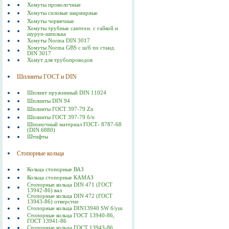
Хомуты проволочные
Хомуты силовые шарнирные
Хомуты червячные
Хомуты трубные сантехн. с гайкой и
шуруп-шпилька
Хомуты Norma DIN 3017
Хомуты Norma GBS с ш/б по станд.
DIN 3017
Хомут для трубопроводов
Шплинты ГОСТ и DIN
Шплинт пружинный DIN 11024
Шплинты DIN 94
Шплинты ГОСТ 397-79 Zn
Шплинты ГОСТ 397-79 б/п
Шпоночный материал ГОСТ- 8787-68
(DIN 6880)
Штифты
Стопорные кольца
Кольца стопорные ВАЗ
Кольца стопорные КАМАЗ
Стопорные кольца DIN 471 (ГОСТ
13942-86) вал
Стопорные кольца DIN 472 (ГОСТ
13943-86) отверстие
Стопорные кольца DIN13940 SW б/уш
Стопорные кольца ГОСТ 13940-86,
ГОСТ 13941-86
Стопорные кольца ГОСТ 13943-86