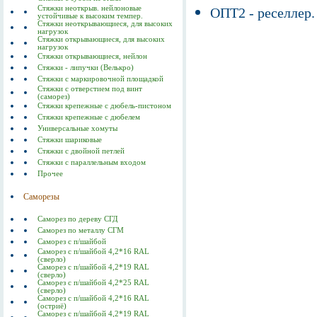
Стяжки неоткрыв. нейлоновые
ОПТ2 - реселлер.
устойчивые к высоким темпер.
Стяжки неоткрывающиеся, для высоких
нагрузок
Стяжки открывающиеся, для высоких
нагрузок
Стяжки открывающиеся, нейлон
Стяжки - липучки (Велькро)
Стяжки с маркировочной площадкой
Стяжки с отверстием под винт
(саморез)
Стяжки крепежные с дюбель-пистоном
Стяжки крепежные с дюбелем
Универсальные хомуты
Стяжки шариковые
Стяжки с двойной петлей
Стяжки с параллельным входом
Прочее
Саморезы
Саморез по дереву СГД
Саморез по металлу СГМ
Саморез с п/шайбой
Саморез с п/шайбой 4,2*16 RAL
(сверло)
Саморез с п/шайбой 4,2*19 RAL
(сверло)
Саморез с п/шайбой 4,2*25 RAL
(сверло)
Саморез с п/шайбой 4,2*16 RAL
(остриё)
Саморез с п/шайбой 4,2*19 RAL