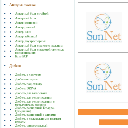
Анкерная техника
Анкерный болт с гайкой
Анкерный болт
Анкер клиновой
Анкер рамный
Анкер-клин
Анкер забивной
Анкер двухраспорный
Анкерный болт с крюком, кольцом
Анкерный болт с высокой степенью
расклинивания
Болт БСР
Дюбеля
Дюбель с хомутом
Дюбель-хомуты
Дюбель под стяжку
Дюбель DRIVA
Дюбель для газобетона
Дюбель для теплоизоляции
Дюбель для теплоизоляции с
металлопласт. гвоздем
Дюбель распорный Tchappai
(усы,шипы)
Дюбель распорный с шипами
Дюбель с полукольцом и прямым
крюком
Дюбель универсальный