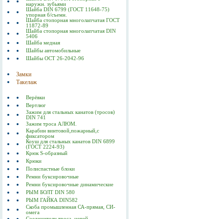
наружн. зубьями
Шайба DIN 6799 (ГОСТ 11648-75)
упорная б/съемн.
Шайба стопорная многолапчатая ГОСТ
11872-89
Шайба стопорная многолапчатая DIN
5406
Шайба медная
Шайбы автомобильные
Шайбы ОСТ 26-2042-96
Замки
Такелаж
Верёвки
Вертлюг
Зажим для стальных канатов (тросов)
DIN 741
Зажим троса АЛЮМ.
Карабин винтовой,пожарный,с
фиксатором
Коуш для стальных канатов DIN 6899
(ГОСТ 2224-93)
Крюк S-образный
Крюки
Полиспастные блоки
Ремни буксировочные
Ремни буксировочные динамические
РЫМ БОЛТ DIN 580
РЫМ ГАЙКА DIN582
Скоба промышленная СА-прямая, СИ-
омега
Соединители троса, цепей