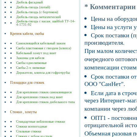
Дюбель фасадный
* Комментарии
Дюбель-гвоздь (потай)
Дюбель-гвоздь (с бортиком)
Дюбель-гвоздь металлический
Цены на оборудов
Дюбель-гвоздь с насаж. шайбой ТУ-14-
4-1731-92
Цены на услуги у
Крепеж кабеля, скобы
Срок поставки (п
производителя.
Самоклеящийся кабельный зажим
Скоба пластиковая с гвоздем (клипса)
При малом количест
Кабельный хомут под винт
очередного оптовог
Зажимы для кабеля
Скобы однолапковые
компенсации стоим
Скобы 2-х лапковые
Держатели, клипсы для гофротрубы
Срок поставки от
Площадки для стяжек
ООО "СанНет".
Если дата в строч
Для крепления стяжек самоклеящиеся
Для крепления стяжек под винт
через Интернет-маг
Для крепления стяжек дюбельного типа
компании через люб
Стяжки , хомуты
ОПТ1 - постоянны
Стандартные нейлоновые стяжки
отрицательной исто
Стяжки всепогодные
Стальные стяжки
Объемная разовая 
Cтяжки с зубом из стали