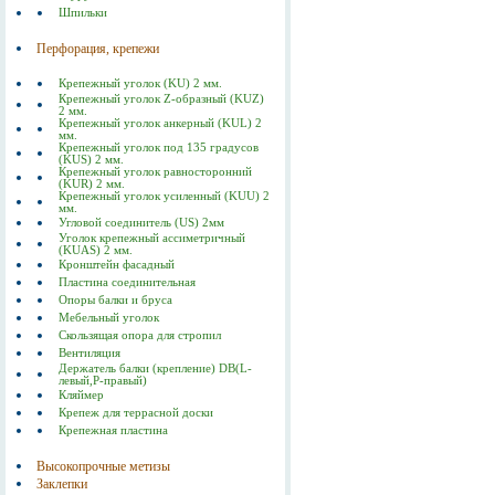
Шпильки
Перфорация, крепежи
Крепежный уголок (KU) 2 мм.
Крепежный уголок Z-образный (KUZ)
2 мм.
Крепежный уголок анкерный (KUL) 2
мм.
Крепежный уголок под 135 градусов
(KUS) 2 мм.
Крепежный уголок равносторонний
(KUR) 2 мм.
Крепежный уголок усиленный (KUU) 2
мм.
Угловой соединитель (US) 2мм
Уголок крепежный ассиметричный
(KUAS) 2 мм.
Кронштейн фасадный
Пластина соединительная
Опоры балки и бруса
Мебельный уголок
Скользящая опора для стропил
Вентиляция
Держатель балки (крепление) DB(L-
левый,P-правый)
Кляймер
Крепеж для террасной доски
Крепежная пластина
Высокопрочные метизы
Заклепки