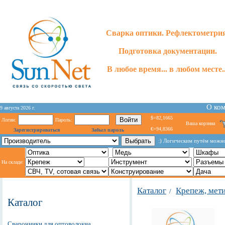
Сварка оптики. Рефлектометри
Подготовка документации.
В любое время... в любом месте..
О ко
9 августа 2026 г.
$=82,1665
Логин:
Пароль:
Ваша корзина
€=94,8366
Зарегистрироваться
Забыл пароль
:) Логическим путём можно
На складе:
Каталог
Крепеж, мет
/
Каталог
Сварочники для оптоволокна