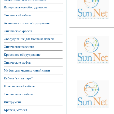
Измерительное оборудование
Оптический кабель
Активное сетевое оборудование
Оптические кроссы
Оборудование для монтажа кабеля
Оптическая пассивка
Кроссовое оборудование
Оптические муфты
Муфты для медных линий связи
Кабель "витая пара"
Коаксиальный кабель
Специальные кабели
Инструмент
Крепеж, метизы