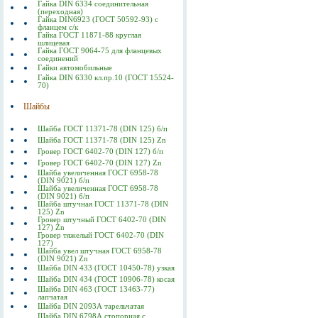
Гайка DIN 6334 соединительная
(переходная)
Гайка DIN6923 (ГОСТ 50592-93) с
фланцем с/к
Гайка ГОСТ 11871-88 круглая
шлицевая
Гайка ГОСТ 9064-75 для фланцевых
соединений
Гайки автомобильные
Гайка DIN 6330 кл.пр.10 (ГОСТ 15524-
70)
Шайбы
Шайба ГОСТ 11371-78 (DIN 125) б/п
Шайба ГОСТ 11371-78 (DIN 125) Zn
Гровер ГОСТ 6402-70 (DIN 127) б/п
Гровер ГОСТ 6402-70 (DIN 127) Zn
Шайба увеличенная ГОСТ 6958-78
(DIN 9021) б/п
Шайба увеличенная ГОСТ 6958-78
(DIN 9021) б/п
Шайба штучная ГОСТ 11371-78 (DIN
125) Zn
Гровер штучный ГОСТ 6402-70 (DIN
127) Zn
Гровер тяжелый ГОСТ 6402-70 (DIN
127)
Шайба увел штучная ГОСТ 6958-78
(DIN 9021) Zn
Шайба DIN 433 (ГОСТ 10450-78) узкая
Шайба DIN 434 (ГОСТ 10906-78) косая
Шайба DIN 463 (ГОСТ 13463-77)
лапчатая
Шайба DIN 2093А тарельчатая
Шайба DIN 6798А стопорная с