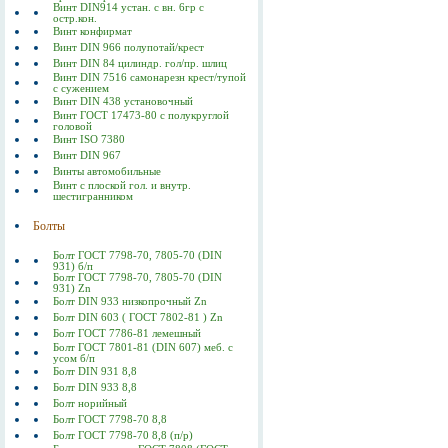
Винт DIN914 устан. с вн. 6гр с
остр.кон.
Винт конфирмат
Винт DIN 966 полупотай/крест
Винт DIN 84 цилиндр. гол/пр. шлиц
Винт DIN 7516 самонарезн крест/тупой
с сужением
Винт DIN 438 установочный
Винт ГОСТ 17473-80 c полукруглой
головой
Винт ISO 7380
Винт DIN 967
Винты автомобильные
Винт с плоской гол. и внутр.
шестигранником
Болты
Болт ГОСТ 7798-70, 7805-70 (DIN
931) б/п
Болт ГОСТ 7798-70, 7805-70 (DIN
931) Zn
Болт DIN 933 низкопрочный Zn
Болт DIN 603 ( ГОСТ 7802-81 ) Zn
Болт ГОСТ 7786-81 лемешный
Болт ГОСТ 7801-81 (DIN 607) меб. с
усом б/п
Болт DIN 931 8,8
Болт DIN 933 8,8
Болт норийный
Болт ГОСТ 7798-70 8,8
Болт ГОСТ 7798-70 8,8 (п/р)