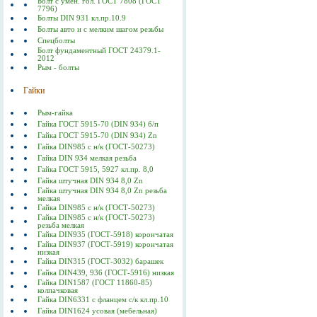
Болт с умен. гол. ГОСТ 7808 (ГОСТ
7796)
Болты DIN 931 кл.пр.10.9
Болты авто и с мелким шагом резьбы
Спецболты
Болт фундаментный ГОСТ 24379.1-
2012
Рым - болты
Гайки
Рым-гайка
Гайка ГОСТ 5915-70 (DIN 934) б/п
Гайка ГОСТ 5915-70 (DIN 934) Zn
Гайка DIN985 с н/к (ГОСТ-50273)
Гайка DIN 934 мелкая резьба
Гайка ГОСТ 5915, 5927 кл.пр. 8,0
Гайка штучная DIN 934 8,0 Zn
Гайка штучная DIN 934 8,0 Zn резьба
мелкая
Гайка DIN985 с н/к (ГОСТ-50273)
Гайка DIN985 с н/к (ГОСТ-50273)
резьба мелкая
Гайка DIN935 (ГОСТ-5918) корончатая
Гайка DIN937 (ГОСТ-5919) корончатая
низкая
Гайка DIN315 (ГОСТ-3032) барашек
Гайка DIN439, 936 (ГОСТ-5916) низкая
Гайка DIN1587 (ГОСТ 11860-85)
колпачковая
Гайка DIN6331 с фланцем с/к кл.пр.10
Гайка DIN1624 усовая (мебельная)