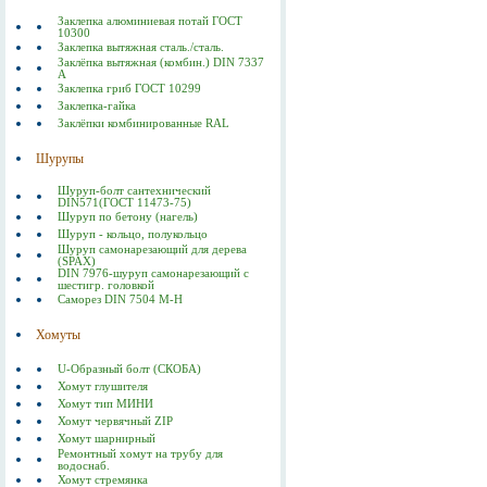
Заклепка алюминиевая потай ГОСТ
10300
Заклепка вытяжная сталь./сталь.
Заклёпка вытяжная (комбин.) DIN 7337
А
Заклепка гриб ГОСТ 10299
Заклепка-гайка
Заклёпки комбинированные RAL
Шурупы
Шуруп-болт сантехнический
DIN571(ГОСТ 11473-75)
Шуруп по бетону (нагель)
Шуруп - кольцо, полукольцо
Шуруп самонарезающий для дерева
(SPAX)
DIN 7976-шуруп самонарезающий с
шестигр. головкой
Саморез DIN 7504 M-H
Хомуты
U-Образный болт (СКОБА)
Хомут глушителя
Хомут тип МИНИ
Хомут червячный ZIP
Хомут шарнирный
Ремонтный хомут на трубу для
водоснаб.
Хомут стремянка