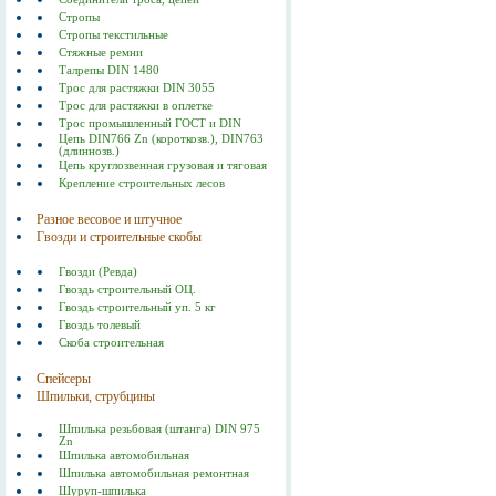
Стропы
Стропы текстильные
Стяжные ремни
Талрепы DIN 1480
Трос для растяжки DIN 3055
Трос для растяжки в оплетке
Трос промышленный ГОСТ и DIN
Цепь DIN766 Zn (короткозв.), DIN763
(длиннозв.)
Цепь круглозвенная грузовая и тяговая
Крепление строительных лесов
Разное весовое и штучное
Гвозди и строительные скобы
Гвозди (Ревда)
Гвоздь строительный ОЦ.
Гвоздь строительный уп. 5 кг
Гвоздь толевый
Скоба строительная
Спейсеры
Шпильки, струбцины
Шпилька резьбовая (штанга) DIN 975
Zn
Шпилька автомобильная
Шпилька автомобильная ремонтная
Шуруп-шпилька