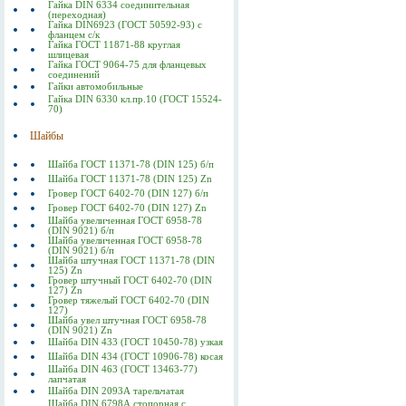
Гайка DIN 6334 соединительная
(переходная)
Гайка DIN6923 (ГОСТ 50592-93) с
фланцем с/к
Гайка ГОСТ 11871-88 круглая
шлицевая
Гайка ГОСТ 9064-75 для фланцевых
соединений
Гайки автомобильные
Гайка DIN 6330 кл.пр.10 (ГОСТ 15524-
70)
Шайбы
Шайба ГОСТ 11371-78 (DIN 125) б/п
Шайба ГОСТ 11371-78 (DIN 125) Zn
Гровер ГОСТ 6402-70 (DIN 127) б/п
Гровер ГОСТ 6402-70 (DIN 127) Zn
Шайба увеличенная ГОСТ 6958-78
(DIN 9021) б/п
Шайба увеличенная ГОСТ 6958-78
(DIN 9021) б/п
Шайба штучная ГОСТ 11371-78 (DIN
125) Zn
Гровер штучный ГОСТ 6402-70 (DIN
127) Zn
Гровер тяжелый ГОСТ 6402-70 (DIN
127)
Шайба увел штучная ГОСТ 6958-78
(DIN 9021) Zn
Шайба DIN 433 (ГОСТ 10450-78) узкая
Шайба DIN 434 (ГОСТ 10906-78) косая
Шайба DIN 463 (ГОСТ 13463-77)
лапчатая
Шайба DIN 2093А тарельчатая
Шайба DIN 6798А стопорная с