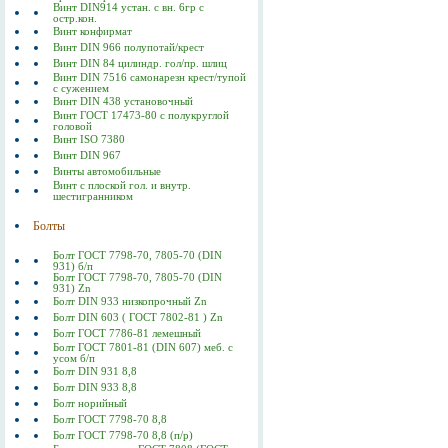
Винт DIN914 устан. с вн. 6гр с
остр.кон.
Винт конфирмат
Винт DIN 966 полупотай/крест
Винт DIN 84 цилиндр. гол/пр. шлиц
Винт DIN 7516 самонарезн крест/тупой
с сужением
Винт DIN 438 установочный
Винт ГОСТ 17473-80 c полукруглой
головой
Винт ISO 7380
Винт DIN 967
Винты автомобильные
Винт с плоской гол. и внутр.
шестигранником
Болты
Болт ГОСТ 7798-70, 7805-70 (DIN
931) б/п
Болт ГОСТ 7798-70, 7805-70 (DIN
931) Zn
Болт DIN 933 низкопрочный Zn
Болт DIN 603 ( ГОСТ 7802-81 ) Zn
Болт ГОСТ 7786-81 лемешный
Болт ГОСТ 7801-81 (DIN 607) меб. с
усом б/п
Болт DIN 931 8,8
Болт DIN 933 8,8
Болт норийный
Болт ГОСТ 7798-70 8,8
Болт ГОСТ 7798-70 8,8 (п/р)