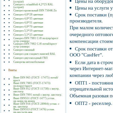
Цены на оборудов
(остриё)
Саморез с п/шайбой 4,2*25 RAL
Цены на услуги у
(остриё)
Саморез кровельный DIN 7504К Zn
Срок поставки (п
Саморез 4,8*28 цветные
Саморез 4,8*35 цветные
производителя.
Саморез 4,8*51 цветные
При малом количест
Саморез 4,8*70 цветные
Саморез 5,5*19 цветные
очередного оптовог
Саморез 5,5*25 цветные
Саморез DIN 7981 C-Н полукр/крест
компенсации стоим
остр-универс
Саморез DIN 7982 C-Н потай/крест
остр-универс
Срок поставки от
Саморез оконный
ООО "СанНет".
Саморез для сэндвич панелей RAL
Саморез двухзаходный ГВЛ
Если дата в строч
Саморезы автомобильные
через Интернет-маг
Винты
компании через люб
Винт DIN 965 (ГОСТ- 17475) потай/
крест
ОПТ1 - постоянны
Винт DIN 7985 (ГОСТ-17473)
полукруг/крест
отрицательной исто
Винт DIN 912 (ГОСТ-11738) с внутр.
шестигр.
Объемная разовая 
Винт DIN 7991 потай с внутр. шестигр.
Винт DIN551 (ГОСТ-1477) устан.
пр.шлиц пр.конец
ОПТ2 - реселлер.
Винт DIN 916 (ГОСТ-28964) устан. с
вн. шестигр
Винт DIN553 (ГОСТ 1476) устан.
пр.шл./остр.кон