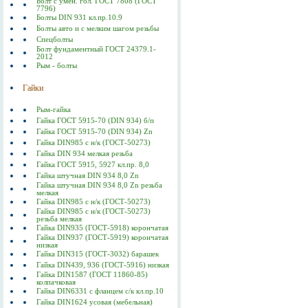
Болт с умен. гол. ГОСТ 7808 (ГОСТ
7796)
Болты DIN 931 кл.пр.10.9
Болты авто и с мелким шагом резьбы
Спецболты
Болт фундаментный ГОСТ 24379.1-
2012
Рым - болты
Гайки
Рым-гайка
Гайка ГОСТ 5915-70 (DIN 934) б/п
Гайка ГОСТ 5915-70 (DIN 934) Zn
Гайка DIN985 с н/к (ГОСТ-50273)
Гайка DIN 934 мелкая резьба
Гайка ГОСТ 5915, 5927 кл.пр. 8,0
Гайка штучная DIN 934 8,0 Zn
Гайка штучная DIN 934 8,0 Zn резьба
мелкая
Гайка DIN985 с н/к (ГОСТ-50273)
Гайка DIN985 с н/к (ГОСТ-50273)
резьба мелкая
Гайка DIN935 (ГОСТ-5918) корончатая
Гайка DIN937 (ГОСТ-5919) корончатая
низкая
Гайка DIN315 (ГОСТ-3032) барашек
Гайка DIN439, 936 (ГОСТ-5916) низкая
Гайка DIN1587 (ГОСТ 11860-85)
колпачковая
Гайка DIN6331 с фланцем с/к кл.пр.10
Гайка DIN1624 усовая (мебельная)