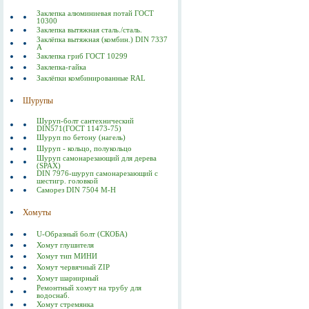
Заклепка алюминиевая потай ГОСТ
10300
Заклепка вытяжная сталь./сталь.
Заклёпка вытяжная (комбин.) DIN 7337
А
Заклепка гриб ГОСТ 10299
Заклепка-гайка
Заклёпки комбинированные RAL
Шурупы
Шуруп-болт сантехнический
DIN571(ГОСТ 11473-75)
Шуруп по бетону (нагель)
Шуруп - кольцо, полукольцо
Шуруп самонарезающий для дерева
(SPAX)
DIN 7976-шуруп самонарезающий с
шестигр. головкой
Саморез DIN 7504 M-H
Хомуты
U-Образный болт (СКОБА)
Хомут глушителя
Хомут тип МИНИ
Хомут червячный ZIP
Хомут шарнирный
Ремонтный хомут на трубу для
водоснаб.
Хомут стремянка