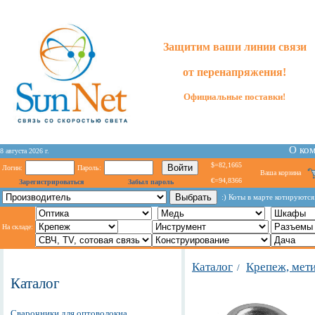
Защитим ваши линии связи
от перенапряжения!
Официальные поставки!
О ко
8 августа 2026 г.
$=82,1665
Логин:
Пароль:
Ваша корзина
€=94,8366
Зарегистрироваться
Забыл пароль
:) Коты в марте котируются
На складе:
Каталог
Крепеж, мет
/
Каталог
Сварочники для оптоволокна