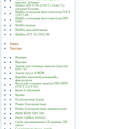
наружн. зубьями
Шайба DIN 6799 (ГОСТ 11648-75)
упорная б/съемн.
Шайба стопорная многолапчатая ГОСТ
11872-89
Шайба стопорная многолапчатая DIN
5406
Шайба медная
Шайбы автомобильные
Шайбы ОСТ 26-2042-96
Замки
Такелаж
Верёвки
Вертлюг
Зажим для стальных канатов (тросов)
DIN 741
Зажим троса АЛЮМ.
Карабин винтовой,пожарный,с
фиксатором
Коуш для стальных канатов DIN 6899
(ГОСТ 2224-93)
Крюк S-образный
Крюки
Полиспастные блоки
Ремни буксировочные
Ремни буксировочные динамические
РЫМ БОЛТ DIN 580
РЫМ ГАЙКА DIN582
Скоба промышленная СА-прямая, СИ-
омега
Соединители троса, цепей