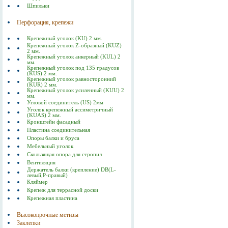
Шпильки
Перфорация, крепежи
Крепежный уголок (KU) 2 мм.
Крепежный уголок Z-образный (KUZ)
2 мм.
Крепежный уголок анкерный (KUL) 2
мм.
Крепежный уголок под 135 градусов
(KUS) 2 мм.
Крепежный уголок равносторонний
(KUR) 2 мм.
Крепежный уголок усиленный (KUU) 2
мм.
Угловой соединитель (US) 2мм
Уголок крепежный ассиметричный
(KUAS) 2 мм.
Кронштейн фасадный
Пластина соединительная
Опоры балки и бруса
Мебельный уголок
Скользящая опора для стропил
Вентиляция
Держатель балки (крепление) DB(L-
левый,P-правый)
Кляймер
Крепеж для террасной доски
Крепежная пластина
Высокопрочные метизы
Заклепки