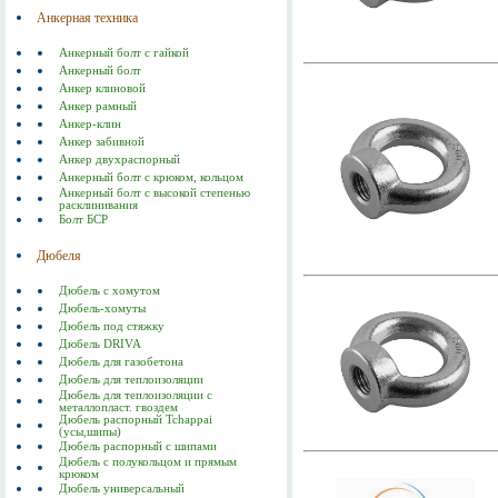
Анкерная техника
Анкерный болт с гайкой
Анкерный болт
Анкер клиновой
Анкер рамный
Анкер-клин
Анкер забивной
Анкер двухраспорный
Анкерный болт с крюком, кольцом
Анкерный болт с высокой степенью
расклинивания
Болт БСР
Дюбеля
Дюбель с хомутом
Дюбель-хомуты
Дюбель под стяжку
Дюбель DRIVA
Дюбель для газобетона
Дюбель для теплоизоляции
Дюбель для теплоизоляции с
металлопласт. гвоздем
Дюбель распорный Tchappai
(усы,шипы)
Дюбель распорный с шипами
Дюбель с полукольцом и прямым
крюком
Дюбель универсальный