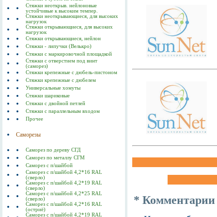
Стяжки неоткрыв. нейлоновые
устойчивые к высоким темпер.
Стяжки неоткрывающиеся, для высоких
нагрузок
Стяжки открывающиеся, для высоких
нагрузок
Стяжки открывающиеся, нейлон
Стяжки - липучки (Велькро)
Стяжки с маркировочной площадкой
Стяжки с отверстием под винт
(саморез)
Стяжки крепежные с дюбель-пистоном
Стяжки крепежные с дюбелем
Универсальные хомуты
Стяжки шариковые
Стяжки с двойной петлей
Стяжки с параллельным входом
Прочее
Саморезы
Саморез по дереву СГД
Саморез по металлу СГМ
Саморез с п/шайбой
Саморез с п/шайбой 4,2*16 RAL
(сверло)
Саморез с п/шайбой 4,2*19 RAL
(сверло)
Саморез с п/шайбой 4,2*25 RAL
* Комментарии
(сверло)
Саморез с п/шайбой 4,2*16 RAL
(остриё)
Саморез с п/шайбой 4,2*19 RAL