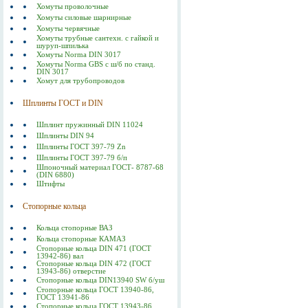
Хомуты проволочные
Хомуты силовые шарнирные
Хомуты червячные
Хомуты трубные сантехн. с гайкой и
шуруп-шпилька
Хомуты Norma DIN 3017
Хомуты Norma GBS с ш/б по станд.
DIN 3017
Хомут для трубопроводов
Шплинты ГОСТ и DIN
Шплинт пружинный DIN 11024
Шплинты DIN 94
Шплинты ГОСТ 397-79 Zn
Шплинты ГОСТ 397-79 б/п
Шпоночный материал ГОСТ- 8787-68
(DIN 6880)
Штифты
Стопорные кольца
Кольца стопорные ВАЗ
Кольца стопорные КАМАЗ
Стопорные кольца DIN 471 (ГОСТ
13942-86) вал
Стопорные кольца DIN 472 (ГОСТ
13943-86) отверстие
Стопорные кольца DIN13940 SW б/уш
Стопорные кольца ГОСТ 13940-86,
ГОСТ 13941-86
Стопорные кольца ГОСТ 13943-86