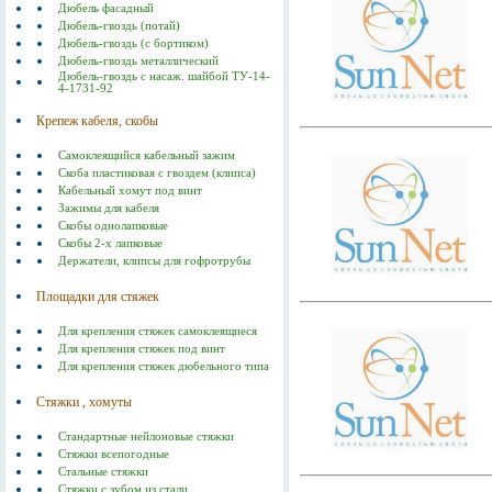
Дюбель фасадный
Дюбель-гвоздь (потай)
Дюбель-гвоздь (с бортиком)
Дюбель-гвоздь металлический
Дюбель-гвоздь с насаж. шайбой ТУ-14-
4-1731-92
Крепеж кабеля, скобы
Самоклеящийся кабельный зажим
Скоба пластиковая с гвоздем (клипса)
Кабельный хомут под винт
Зажимы для кабеля
Скобы однолапковые
Скобы 2-х лапковые
Держатели, клипсы для гофротрубы
Площадки для стяжек
Для крепления стяжек самоклеящиеся
Для крепления стяжек под винт
Для крепления стяжек дюбельного типа
Стяжки , хомуты
Стандартные нейлоновые стяжки
Стяжки всепогодные
Стальные стяжки
Cтяжки с зубом из стали