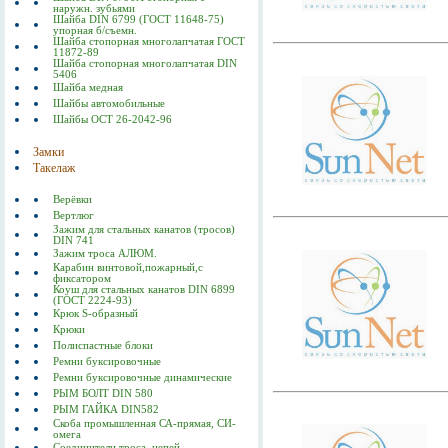
наружн. зубьями
Шайба DIN 6799 (ГОСТ 11648-75)
упорная б/съемн.
Шайба стопорная многолапчатая ГОСТ
11872-89
Шайба стопорная многолапчатая DIN
5406
Шайба медная
Шайбы автомобильные
Шайбы ОСТ 26-2042-96
Замки
Такелаж
Верёвки
Вертлюг
Зажим для стальных канатов (тросов)
DIN 741
Зажим троса АЛЮМ.
Карабин винтовой,пожарный,с
фиксатором
Коуш для стальных канатов DIN 6899
(ГОСТ 2224-93)
Крюк S-образный
Крюки
Полиспастные блоки
Ремни буксировочные
Ремни буксировочные динамические
РЫМ БОЛТ DIN 580
РЫМ ГАЙКА DIN582
Скоба промышленная СА-прямая, СИ-
омега
Соединители троса, цепей