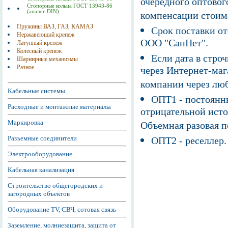
очередного оптовог
Стопорные кольца ГОСТ 13943-86
(аналог DIN)
компенсации стоим
Пружины ВАЗ, ГАЗ, КАМАЗ
Срок поставки от
Нержавеющий крепеж
ООО "СанНет".
Латунный крепеж
Колесный крепеж
Если дата в строч
Шарнирные механизмы
Разное
через Интернет-маг
компании через люб
Кабельные системы
ОПТ1 - постоянны
Расходные и монтажные материалы
отрицательной исто
Маркировка
Объемная разовая 
Разъемные соединители
ОПТ2 - реселлер.
Электрооборудование
Кабельная канализация
Строительство общегородских и
загородных объектов
Оборудование TV, СВЧ, сотовая связь
Заземление, молниезащита, защита от