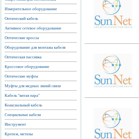
Измерительное оборудование
Оптический кабель
Активное сетевое оборудование
Оптические кроссы
Оборудование для монтажа кабеля
Оптическая пассивка
Кроссовое оборудование
Оптические муфты
Муфты для медных линий связи
Кабель "витая пара"
Коаксиальный кабель
Специальные кабели
Инструмент
Крепеж, метизы