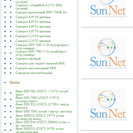
(остриё)
Саморез с п/шайбой 4,2*25 RAL
(остриё)
Саморез кровельный DIN 7504К Zn
Саморез 4,8*28 цветные
Саморез 4,8*35 цветные
Саморез 4,8*51 цветные
Саморез 4,8*70 цветные
Саморез 5,5*19 цветные
Саморез 5,5*25 цветные
Саморез DIN 7981 C-Н полукр/крест
остр-универс
Саморез DIN 7982 C-Н потай/крест
остр-универс
Саморез оконный
Саморез для сэндвич панелей RAL
Саморез двухзаходный ГВЛ
Саморезы автомобильные
Винты
Винт DIN 965 (ГОСТ- 17475) потай/
крест
Винт DIN 7985 (ГОСТ-17473)
полукруг/крест
Винт DIN 912 (ГОСТ-11738) с внутр.
шестигр.
Винт DIN 7991 потай с внутр. шестигр.
Винт DIN551 (ГОСТ-1477) устан.
пр.шлиц пр.конец
Винт DIN 916 (ГОСТ-28964) устан. с
вн. шестигр
Винт DIN553 (ГОСТ 1476) устан.
пр.шл./остр.кон