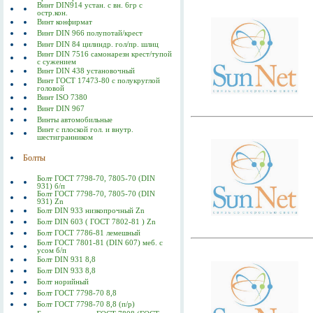
Винт DIN914 устан. с вн. 6гр с
остр.кон.
Винт конфирмат
Винт DIN 966 полупотай/крест
Винт DIN 84 цилиндр. гол/пр. шлиц
Винт DIN 7516 самонарезн крест/тупой
с сужением
Винт DIN 438 установочный
Винт ГОСТ 17473-80 c полукруглой
головой
Винт ISO 7380
Винт DIN 967
Винты автомобильные
Винт с плоской гол. и внутр.
шестигранником
Болты
Болт ГОСТ 7798-70, 7805-70 (DIN
931) б/п
Болт ГОСТ 7798-70, 7805-70 (DIN
931) Zn
Болт DIN 933 низкопрочный Zn
Болт DIN 603 ( ГОСТ 7802-81 ) Zn
Болт ГОСТ 7786-81 лемешный
Болт ГОСТ 7801-81 (DIN 607) меб. с
усом б/п
Болт DIN 931 8,8
Болт DIN 933 8,8
Болт норийный
Болт ГОСТ 7798-70 8,8
Болт ГОСТ 7798-70 8,8 (п/р)