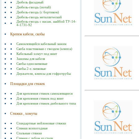
Дюбель фасадный
Дюбель-гвоздь (потай)
Дюбель-гвоздь (с бортиком)
Дюбель-гвоздь металлический
Дюбель-гвоздь с насаж. шайбой ТУ-14-
4-1731-92
Крепеж кабеля, скобы
Самоклеящийся кабельный зажим
Скоба пластиковая с гвоздем (клипса)
Кабельный хомут под винт
Зажимы для кабеля
Скобы однолапковые
Скобы 2-х лапковые
Держатели, клипсы для гофротрубы
Площадки для стяжек
Для крепления стяжек самоклеящиеся
Для крепления стяжек под винт
Для крепления стяжек дюбельного типа
Стяжки , хомуты
Стандартные нейлоновые стяжки
Стяжки всепогодные
Стальные стяжки
Cтяжки с зубом из стали