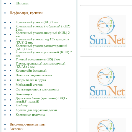
Шпильки
Перфорация, крепежи
Крепежный уголок (KU) 2 мм.
Крепежный уголок Z-образный (KUZ)
2 мм.
Крепежный уголок анкерный (KUL) 2
мм.
Крепежный уголок под 135 градусов
(KUS) 2 мм.
Крепежный уголок равносторонний
(KUR) 2 мм.
Крепежный уголок усиленный (KUU) 2
мм.
Угловой соединитель (US) 2мм
Уголок крепежный ассиметричный
(KUAS) 2 мм.
Кронштейн фасадный
Пластина соединительная
Опоры балки и бруса
Мебельный уголок
Скользящая опора для стропил
Вентиляция
Держатель балки (крепление) DB(L-
левый,P-правый)
Кляймер
Крепеж для террасной доски
Крепежная пластина
Высокопрочные метизы
Заклепки