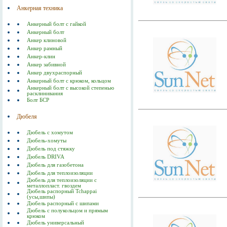
Анкерная техника
Анкерный болт с гайкой
Анкерный болт
Анкер клиновой
Анкер рамный
Анкер-клин
Анкер забивной
Анкер двухраспорный
Анкерный болт с крюком, кольцом
Анкерный болт с высокой степенью
расклинивания
Болт БСР
Дюбеля
Дюбель с хомутом
Дюбель-хомуты
Дюбель под стяжку
Дюбель DRIVA
Дюбель для газобетона
Дюбель для теплоизоляции
Дюбель для теплоизоляции с
металлопласт. гвоздем
Дюбель распорный Tchappai
(усы,шипы)
Дюбель распорный с шипами
Дюбель с полукольцом и прямым
крюком
Дюбель универсальный