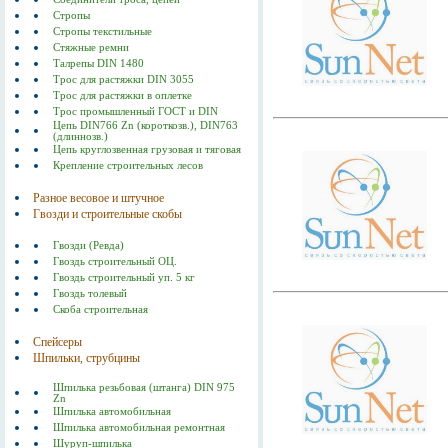
Стропы
Стропы текстильные
Стяжные ремни
Талрепы DIN 1480
Трос для растяжки DIN 3055
Трос для растяжки в оплетке
Трос промышленный ГОСТ и DIN
Цепь DIN766 Zn (короткозв.), DIN763
(длиннозв.)
Цепь круглозвенная грузовая и тяговая
Крепление строительных лесов
Разное весовое и штучное
Гвозди и строительные скобы
Гвозди (Ревда)
Гвоздь строительный ОЦ.
Гвоздь строительный уп. 5 кг
Гвоздь толевый
Скоба строительная
Спейсеры
Шпильки, струбцины
Шпилька резьбовая (штанга) DIN 975
Zn
Шпилька автомобильная
Шпилька автомобильная ремонтная
Шуруп-шпилька