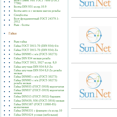
Болт с умен. гол. ГОСТ 7808 (ГОСТ
7796)
Болты DIN 931 кл.пр.10.9
Болты авто и с мелким шагом резьбы
Спецболты
Болт фундаментный ГОСТ 24379.1-
2012
Рым - болты
Гайки
Рым-гайка
Гайка ГОСТ 5915-70 (DIN 934) б/п
Гайка ГОСТ 5915-70 (DIN 934) Zn
Гайка DIN985 с н/к (ГОСТ-50273)
Гайка DIN 934 мелкая резьба
Гайка ГОСТ 5915, 5927 кл.пр. 8,0
Гайка штучная DIN 934 8,0 Zn
Гайка штучная DIN 934 8,0 Zn резьба
мелкая
Гайка DIN985 с н/к (ГОСТ-50273)
Гайка DIN985 с н/к (ГОСТ-50273)
резьба мелкая
Гайка DIN935 (ГОСТ-5918) корончатая
Гайка DIN937 (ГОСТ-5919) корончатая
низкая
Гайка DIN315 (ГОСТ-3032) барашек
Гайка DIN439, 936 (ГОСТ-5916) низкая
Гайка DIN1587 (ГОСТ 11860-85)
колпачковая
Гайка DIN6331 с фланцем с/к кл.пр.10
Гайка DIN1624 усовая (мебельная)