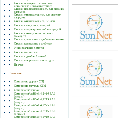
Стяжки неоткрыв. нейлоновые
устойчивые к высоким темпер.
Стяжки неоткрывающиеся, для высоких
нагрузок
Стяжки открывающиеся, для высоких
нагрузок
Стяжки открывающиеся, нейлон
Стяжки - липучки (Велькро)
Стяжки с маркировочной площадкой
Стяжки с отверстием под винт
(саморез)
Стяжки крепежные с дюбель-пистоном
Стяжки крепежные с дюбелем
Универсальные хомуты
Стяжки шариковые
Стяжки с двойной петлей
Стяжки с параллельным входом
Прочее
Саморезы
Саморез по дереву СГД
Саморез по металлу СГМ
Саморез с п/шайбой
Саморез с п/шайбой 4,2*16 RAL
(сверло)
Саморез с п/шайбой 4,2*19 RAL
(сверло)
Саморез с п/шайбой 4,2*25 RAL
(сверло)
Саморез с п/шайбой 4,2*16 RAL
(остриё)
Саморез с п/шайбой 4,2*19 RAL