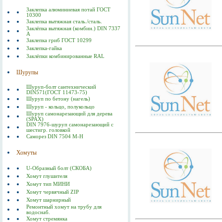
Заклепка алюминиевая потай ГОСТ
10300
Заклепка вытяжная сталь./сталь.
Заклёпка вытяжная (комбин.) DIN 7337
А
Заклепка гриб ГОСТ 10299
Заклепка-гайка
Заклёпки комбинированные RAL
Шурупы
Шуруп-болт сантехнический
DIN571(ГОСТ 11473-75)
Шуруп по бетону (нагель)
Шуруп - кольцо, полукольцо
Шуруп самонарезающий для дерева
(SPAX)
DIN 7976-шуруп самонарезающий с
шестигр. головкой
Саморез DIN 7504 M-H
Хомуты
U-Образный болт (СКОБА)
Хомут глушителя
Хомут тип МИНИ
Хомут червячный ZIP
Хомут шарнирный
Ремонтный хомут на трубу для
водоснаб.
Хомут стремянка