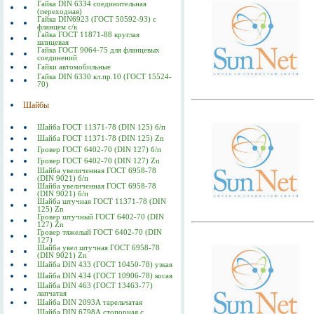
Гайка DIN 6334 соединительная
(переходная)
Гайка DIN6923 (ГОСТ 50592-93) с
фланцем с/к
Гайка ГОСТ 11871-88 круглая
шлицевая
Гайка ГОСТ 9064-75 для фланцевых
соединений
Гайки автомобильные
Гайка DIN 6330 кл.пр.10 (ГОСТ 15524-
70)
Шайбы
Шайба ГОСТ 11371-78 (DIN 125) б/п
Шайба ГОСТ 11371-78 (DIN 125) Zn
Гровер ГОСТ 6402-70 (DIN 127) б/п
Гровер ГОСТ 6402-70 (DIN 127) Zn
Шайба увеличенная ГОСТ 6958-78
(DIN 9021) б/п
Шайба увеличенная ГОСТ 6958-78
(DIN 9021) б/п
Шайба штучная ГОСТ 11371-78 (DIN
125) Zn
Гровер штучный ГОСТ 6402-70 (DIN
127) Zn
Гровер тяжелый ГОСТ 6402-70 (DIN
127)
Шайба увел штучная ГОСТ 6958-78
(DIN 9021) Zn
Шайба DIN 433 (ГОСТ 10450-78) узкая
Шайба DIN 434 (ГОСТ 10906-78) косая
Шайба DIN 463 (ГОСТ 13463-77)
лапчатая
Шайба DIN 2093А тарельчатая
Шайба DIN 6798А стопорная с