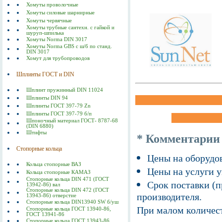
Хомуты проволочные
Хомуты силовые шарнирные
Хомуты червячные
Хомуты трубные сантехн. с гайкой и
шуруп-шпилька
Хомуты Norma DIN 3017
Хомуты Norma GBS с ш/б по станд.
DIN 3017
Хомут для трубопроводов
Шплинты ГОСТ и DIN
Шплинт пружинный DIN 11024
Шплинты DIN 94
Шплинты ГОСТ 397-79 Zn
Шплинты ГОСТ 397-79 б/п
Шпоночный материал ГОСТ- 8787-68
(DIN 6880)
Штифты
* Комментарии
Стопорные кольца
Цены на оборудов
Кольца стопорные ВАЗ
Цены на услуги у
Кольца стопорные КАМАЗ
Стопорные кольца DIN 471 (ГОСТ
Срок поставки (п
13942-86) вал
Стопорные кольца DIN 472 (ГОСТ
производителя.
13943-86) отверстие
Стопорные кольца DIN13940 SW б/уш
При малом количест
Стопорные кольца ГОСТ 13940-86,
ГОСТ 13941-86
Стопорные кольца ГОСТ 13943-86