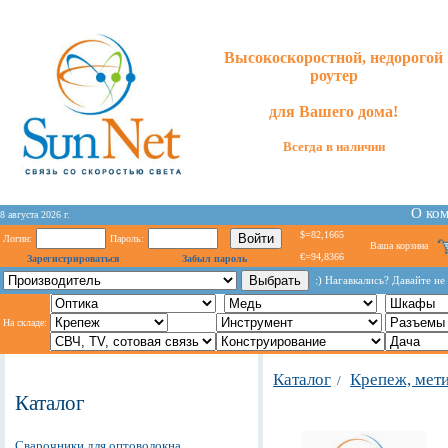
Высокоскоростной, недорогой
роутер
для
Вашего
дома!
Всегда в наличии
О ко
8 августа 2026 г.
$=82,1665
Логин:
Пароль:
Ваша корзина
€=94,8366
Зарегистрироваться
Забыл пароль
:) Нагавкались? Давайте н
На складе:
Каталог
Крепеж, мет
/
Каталог
Сварочники для оптоволокна