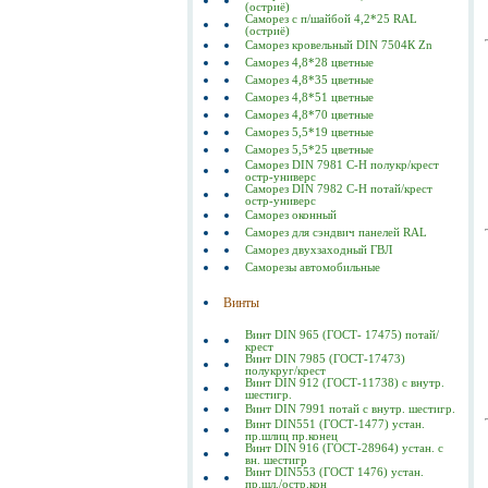
(остриё)
Саморез с п/шайбой 4,2*25 RAL
(остриё)
Саморез кровельный DIN 7504К Zn
Саморез 4,8*28 цветные
Саморез 4,8*35 цветные
Саморез 4,8*51 цветные
Саморез 4,8*70 цветные
Саморез 5,5*19 цветные
Саморез 5,5*25 цветные
Саморез DIN 7981 C-Н полукр/крест
остр-универс
Саморез DIN 7982 C-Н потай/крест
остр-универс
Саморез оконный
Саморез для сэндвич панелей RAL
Саморез двухзаходный ГВЛ
Саморезы автомобильные
Винты
Винт DIN 965 (ГОСТ- 17475) потай/
крест
Винт DIN 7985 (ГОСТ-17473)
полукруг/крест
Винт DIN 912 (ГОСТ-11738) с внутр.
шестигр.
Винт DIN 7991 потай с внутр. шестигр.
Винт DIN551 (ГОСТ-1477) устан.
пр.шлиц пр.конец
Винт DIN 916 (ГОСТ-28964) устан. с
вн. шестигр
Винт DIN553 (ГОСТ 1476) устан.
пр.шл./остр.кон