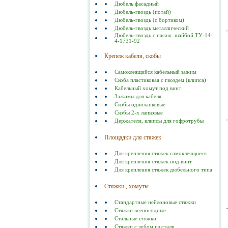
Дюбель фасадный
Дюбель-гвоздь (потай)
Дюбель-гвоздь (с бортиком)
Дюбель-гвоздь металлический
Дюбель-гвоздь с насаж. шайбой ТУ-14-
4-1731-92
Крепеж кабеля, скобы
Самоклеящийся кабельный зажим
Скоба пластиковая с гвоздем (клипса)
Кабельный хомут под винт
Зажимы для кабеля
Скобы однолапковые
Скобы 2-х лапковые
Держатели, клипсы для гофротрубы
Площадки для стяжек
Для крепления стяжек самоклеящиеся
Для крепления стяжек под винт
Для крепления стяжек дюбельного типа
Стяжки , хомуты
Стандартные нейлоновые стяжки
Стяжки всепогодные
Стальные стяжки
Cтяжки с зубом из стали