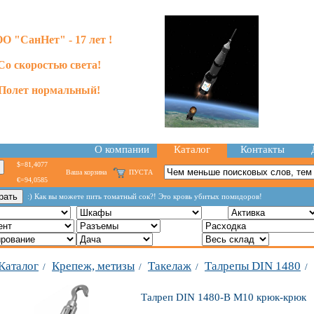
О "СанНет" - 17 лет !
Со скоростью света!
Полет нормальный!
О компании
Каталог
Контакты
$=81,4077
Ваша корзина
ПУСТА
€=94,0585
:) Как вы можете пить томатный сок?! Это кровь убитых помидоров!
Каталог
Крепеж, метизы
Такелаж
Талрепы DIN 1480
/
/
/
/
Талреп DIN 1480-В М10 крюк-крюк