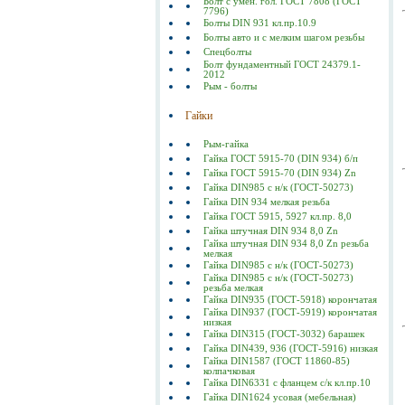
Болт с умен. гол. ГОСТ 7808 (ГОСТ
7796)
Болты DIN 931 кл.пр.10.9
Болты авто и с мелким шагом резьбы
Спецболты
Болт фундаментный ГОСТ 24379.1-
2012
Рым - болты
Гайки
Рым-гайка
Гайка ГОСТ 5915-70 (DIN 934) б/п
Гайка ГОСТ 5915-70 (DIN 934) Zn
Гайка DIN985 с н/к (ГОСТ-50273)
Гайка DIN 934 мелкая резьба
Гайка ГОСТ 5915, 5927 кл.пр. 8,0
Гайка штучная DIN 934 8,0 Zn
Гайка штучная DIN 934 8,0 Zn резьба
мелкая
Гайка DIN985 с н/к (ГОСТ-50273)
Гайка DIN985 с н/к (ГОСТ-50273)
резьба мелкая
Гайка DIN935 (ГОСТ-5918) корончатая
Гайка DIN937 (ГОСТ-5919) корончатая
низкая
Гайка DIN315 (ГОСТ-3032) барашек
Гайка DIN439, 936 (ГОСТ-5916) низкая
Гайка DIN1587 (ГОСТ 11860-85)
колпачковая
Гайка DIN6331 с фланцем с/к кл.пр.10
Гайка DIN1624 усовая (мебельная)