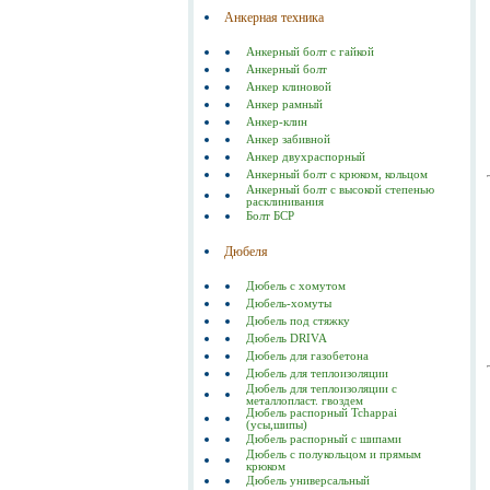
Анкерная техника
Анкерный болт с гайкой
Анкерный болт
Анкер клиновой
Анкер рамный
Анкер-клин
Анкер забивной
Анкер двухраспорный
Анкерный болт с крюком, кольцом
Анкерный болт с высокой степенью
расклинивания
Болт БСР
Дюбеля
Дюбель с хомутом
Дюбель-хомуты
Дюбель под стяжку
Дюбель DRIVA
Дюбель для газобетона
Дюбель для теплоизоляции
Дюбель для теплоизоляции с
металлопласт. гвоздем
Дюбель распорный Tchappai
(усы,шипы)
Дюбель распорный с шипами
Дюбель с полукольцом и прямым
крюком
Дюбель универсальный