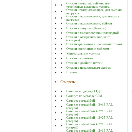
Стяжки неоткрыв. нейлоновые
устойчивые к высоким темпер.
Стяжки неоткрывающиеся, для высоких
нагрузок
Стяжки открывающиеся, для высоких
нагрузок
Стяжки открывающиеся, нейлон
Стяжки - липучки (Велькро)
Стяжки с маркировочной площадкой
Стяжки с отверстием под винт
(саморез)
Стяжки крепежные с дюбель-пистоном
Стяжки крепежные с дюбелем
Универсальные хомуты
Стяжки шариковые
Стяжки с двойной петлей
Стяжки с параллельным входом
Прочее
Саморезы
Саморез по дереву СГД
Саморез по металлу СГМ
Саморез с п/шайбой
Саморез с п/шайбой 4,2*16 RAL
(сверло)
Саморез с п/шайбой 4,2*19 RAL
(сверло)
Саморез с п/шайбой 4,2*25 RAL
(сверло)
Саморез с п/шайбой 4,2*16 RAL
(остриё)
Саморез с п/шайбой 4,2*19 RAL