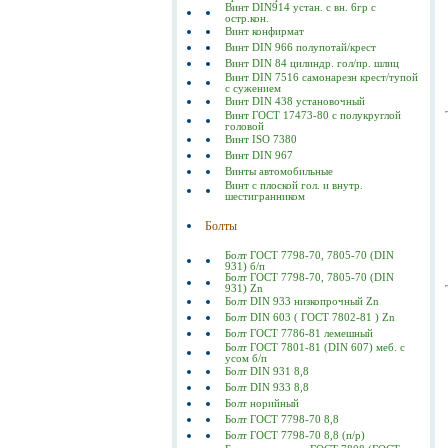
Винт DIN914 устан. с вн. 6гр с
остр.кон.
Винт конфирмат
Винт DIN 966 полупотай/крест
Винт DIN 84 цилиндр. гол/пр. шлиц
Винт DIN 7516 самонарезн крест/тупой
с сужением
Винт DIN 438 установочный
Винт ГОСТ 17473-80 c полукруглой
головой
Винт ISO 7380
Винт DIN 967
Винты автомобильные
Винт с плоской гол. и внутр.
шестигранником
Болты
Болт ГОСТ 7798-70, 7805-70 (DIN
931) б/п
Болт ГОСТ 7798-70, 7805-70 (DIN
931) Zn
Болт DIN 933 низкопрочный Zn
Болт DIN 603 ( ГОСТ 7802-81 ) Zn
Болт ГОСТ 7786-81 лемешный
Болт ГОСТ 7801-81 (DIN 607) меб. с
усом б/п
Болт DIN 931 8,8
Болт DIN 933 8,8
Болт норийный
Болт ГОСТ 7798-70 8,8
Болт ГОСТ 7798-70 8,8 (п/р)