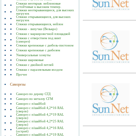
Стяжки неоткрыв. нейлоновые
устойчивые к высоким темпер.
Стяжки неоткрывающиеся, для высоких
нагрузок
Стяжки открывающиеся, для высоких
нагрузок
Стяжки открывающиеся, нейлон
Стяжки - липучки (Велькро)
Стяжки с маркировочной площадкой
Стяжки с отверстием под винт
(саморез)
Стяжки крепежные с дюбель-пистоном
Стяжки крепежные с дюбелем
Универсальные хомуты
Стяжки шариковые
Стяжки с двойной петлей
Стяжки с параллельным входом
Прочее
Саморезы
Саморез по дереву СГД
Саморез по металлу СГМ
Саморез с п/шайбой
Саморез с п/шайбой 4,2*16 RAL
(сверло)
Саморез с п/шайбой 4,2*19 RAL
(сверло)
Саморез с п/шайбой 4,2*25 RAL
(сверло)
Саморез с п/шайбой 4,2*16 RAL
(остриё)
Саморез с п/шайбой 4,2*19 RAL