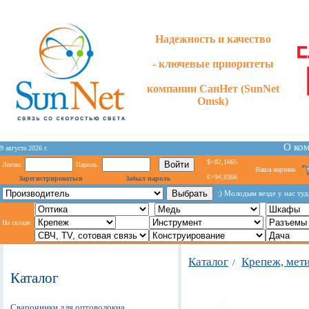
Надежность и качество
- ключевые приоритеты
компании СанНет (SunNet
Omsk)
О ко
9 августа 2026 г.
$=82,1665
Логин:
Пароль:
Ваша корзина
€=94,8366
Зарегистрироваться
Забыл пароль
:) Молодым везде у нас туд
На складе:
Каталог
Крепеж, мет
/
Каталог
Сварочники для оптоволокна