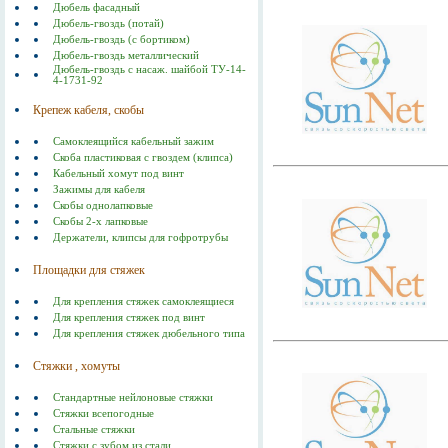
Дюбель фасадный
Дюбель-гвоздь (потай)
Дюбель-гвоздь (с бортиком)
Дюбель-гвоздь металлический
Дюбель-гвоздь с насаж. шайбой ТУ-14-
4-1731-92
Крепеж кабеля, скобы
Самоклеящийся кабельный зажим
Скоба пластиковая с гвоздем (клипса)
Кабельный хомут под винт
Зажимы для кабеля
Скобы однолапковые
Скобы 2-х лапковые
Держатели, клипсы для гофротрубы
Площадки для стяжек
Для крепления стяжек самоклеящиеся
Для крепления стяжек под винт
Для крепления стяжек дюбельного типа
Стяжки , хомуты
Стандартные нейлоновые стяжки
Стяжки всепогодные
Стальные стяжки
Cтяжки с зубом из стали