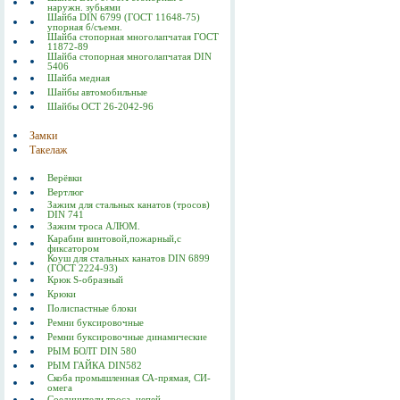
наружн. зубьями
Шайба DIN 6799 (ГОСТ 11648-75)
упорная б/съемн.
Шайба стопорная многолапчатая ГОСТ
11872-89
Шайба стопорная многолапчатая DIN
5406
Шайба медная
Шайбы автомобильные
Шайбы ОСТ 26-2042-96
Замки
Такелаж
Верёвки
Вертлюг
Зажим для стальных канатов (тросов)
DIN 741
Зажим троса АЛЮМ.
Карабин винтовой,пожарный,с
фиксатором
Коуш для стальных канатов DIN 6899
(ГОСТ 2224-93)
Крюк S-образный
Крюки
Полиспастные блоки
Ремни буксировочные
Ремни буксировочные динамические
РЫМ БОЛТ DIN 580
РЫМ ГАЙКА DIN582
Скоба промышленная СА-прямая, СИ-
омега
Соединители троса, цепей