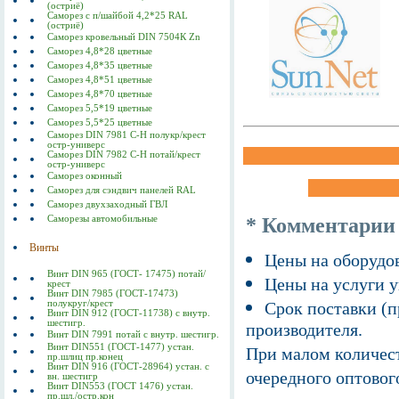
(остриё)
Саморез с п/шайбой 4,2*25 RAL
(остриё)
Саморез кровельный DIN 7504К Zn
Саморез 4,8*28 цветные
Саморез 4,8*35 цветные
Саморез 4,8*51 цветные
Саморез 4,8*70 цветные
Саморез 5,5*19 цветные
Саморез 5,5*25 цветные
Саморез DIN 7981 C-Н полукр/крест
остр-универс
Саморез DIN 7982 C-Н потай/крест
остр-универс
Саморез оконный
Саморез для сэндвич панелей RAL
Саморез двухзаходный ГВЛ
Саморезы автомобильные
* Комментарии
Винты
Цены на оборудов
Винт DIN 965 (ГОСТ- 17475) потай/
Цены на услуги у
крест
Винт DIN 7985 (ГОСТ-17473)
полукруг/крест
Срок поставки (п
Винт DIN 912 (ГОСТ-11738) с внутр.
шестигр.
производителя.
Винт DIN 7991 потай с внутр. шестигр.
Винт DIN551 (ГОСТ-1477) устан.
При малом количест
пр.шлиц пр.конец
Винт DIN 916 (ГОСТ-28964) устан. с
очередного оптовог
вн. шестигр
Винт DIN553 (ГОСТ 1476) устан.
пр.шл./остр.кон