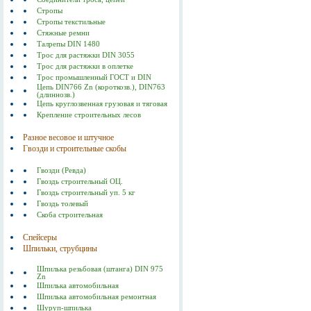
Стропы
Стропы текстильные
Стяжные ремни
Талрепы DIN 1480
Трос для растяжки DIN 3055
Трос для растяжки в оплетке
Трос промышленный ГОСТ и DIN
Цепь DIN766 Zn (короткозв.), DIN763
(длиннозв.)
Цепь круглозвенная грузовая и тяговая
Крепление строительных лесов
Разное весовое и штучное
Гвозди и строительные скобы
Гвозди (Ревда)
Гвоздь строительный ОЦ.
Гвоздь строительный уп. 5 кг
Гвоздь толевый
Скоба строительная
Спейсеры
Шпильки, струбцины
Шпилька резьбовая (штанга) DIN 975
Zn
Шпилька автомобильная
Шпилька автомобильная ремонтная
Шуруп-шпилька