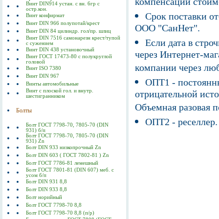
компенсации стоим
Винт DIN914 устан. с вн. 6гр с
остр.кон.
Срок поставки от
Винт конфирмат
Винт DIN 966 полупотай/крест
ООО "СанНет".
Винт DIN 84 цилиндр. гол/пр. шлиц
Винт DIN 7516 самонарезн крест/тупой
Если дата в строч
с сужением
Винт DIN 438 установочный
через Интернет-маг
Винт ГОСТ 17473-80 c полукруглой
головой
компании через люб
Винт ISO 7380
Винт DIN 967
ОПТ1 - постоянны
Винты автомобильные
Винт с плоской гол. и внутр.
отрицательной исто
шестигранником
Объемная разовая 
Болты
ОПТ2 - реселлер.
Болт ГОСТ 7798-70, 7805-70 (DIN
931) б/п
Болт ГОСТ 7798-70, 7805-70 (DIN
931) Zn
Болт DIN 933 низкопрочный Zn
Болт DIN 603 ( ГОСТ 7802-81 ) Zn
Болт ГОСТ 7786-81 лемешный
Болт ГОСТ 7801-81 (DIN 607) меб. с
усом б/п
Болт DIN 931 8,8
Болт DIN 933 8,8
Болт норийный
Болт ГОСТ 7798-70 8,8
Болт ГОСТ 7798-70 8,8 (п/р)