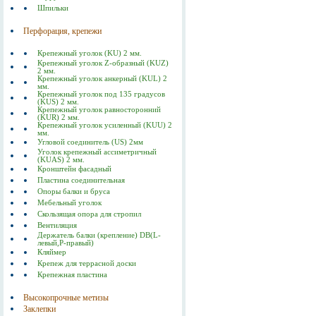
Шпильки
Перфорация, крепежи
Крепежный уголок (KU) 2 мм.
Крепежный уголок Z-образный (KUZ)
2 мм.
Крепежный уголок анкерный (KUL) 2
мм.
Крепежный уголок под 135 градусов
(KUS) 2 мм.
Крепежный уголок равносторонний
(KUR) 2 мм.
Крепежный уголок усиленный (KUU) 2
мм.
Угловой соединитель (US) 2мм
Уголок крепежный ассиметричный
(KUAS) 2 мм.
Кронштейн фасадный
Пластина соединительная
Опоры балки и бруса
Мебельный уголок
Скользящая опора для стропил
Вентиляция
Держатель балки (крепление) DB(L-
левый,P-правый)
Кляймер
Крепеж для террасной доски
Крепежная пластина
Высокопрочные метизы
Заклепки