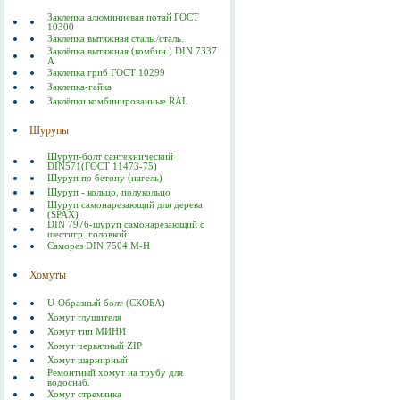
Заклепка алюминиевая потай ГОСТ
10300
Заклепка вытяжная сталь./сталь.
Заклёпка вытяжная (комбин.) DIN 7337
А
Заклепка гриб ГОСТ 10299
Заклепка-гайка
Заклёпки комбинированные RAL
Шурупы
Шуруп-болт сантехнический
DIN571(ГОСТ 11473-75)
Шуруп по бетону (нагель)
Шуруп - кольцо, полукольцо
Шуруп самонарезающий для дерева
(SPAX)
DIN 7976-шуруп самонарезающий с
шестигр. головкой
Саморез DIN 7504 M-H
Хомуты
U-Образный болт (СКОБА)
Хомут глушителя
Хомут тип МИНИ
Хомут червячный ZIP
Хомут шарнирный
Ремонтный хомут на трубу для
водоснаб.
Хомут стремянка