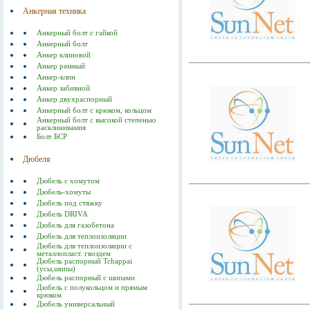
Анкерная техника
Анкерный болт с гайкой
Анкерный болт
Анкер клиновой
Анкер рамный
Анкер-клин
Анкер забивной
Анкер двухраспорный
Анкерный болт с крюком, кольцом
Анкерный болт с высокой степенью
расклинивания
Болт БСР
Дюбеля
Дюбель с хомутом
Дюбель-хомуты
Дюбель под стяжку
Дюбель DRIVA
Дюбель для газобетона
Дюбель для теплоизоляции
Дюбель для теплоизоляции с
металлопласт. гвоздем
Дюбель распорный Tchappai
(усы,шипы)
Дюбель распорный с шипами
Дюбель с полукольцом и прямым
крюком
Дюбель универсальный