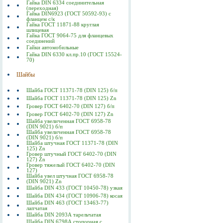
Гайка DIN 6334 соединительная
(переходная)
Гайка DIN6923 (ГОСТ 50592-93) с
фланцем с/к
Гайка ГОСТ 11871-88 круглая
шлицевая
Гайка ГОСТ 9064-75 для фланцевых
соединений
Гайки автомобильные
Гайка DIN 6330 кл.пр.10 (ГОСТ 15524-
70)
Шайбы
Шайба ГОСТ 11371-78 (DIN 125) б/п
Шайба ГОСТ 11371-78 (DIN 125) Zn
Гровер ГОСТ 6402-70 (DIN 127) б/п
Гровер ГОСТ 6402-70 (DIN 127) Zn
Шайба увеличенная ГОСТ 6958-78
(DIN 9021) б/п
Шайба увеличенная ГОСТ 6958-78
(DIN 9021) б/п
Шайба штучная ГОСТ 11371-78 (DIN
125) Zn
Гровер штучный ГОСТ 6402-70 (DIN
127) Zn
Гровер тяжелый ГОСТ 6402-70 (DIN
127)
Шайба увел штучная ГОСТ 6958-78
(DIN 9021) Zn
Шайба DIN 433 (ГОСТ 10450-78) узкая
Шайба DIN 434 (ГОСТ 10906-78) косая
Шайба DIN 463 (ГОСТ 13463-77)
лапчатая
Шайба DIN 2093А тарельчатая
Шайба DIN 6798А стопорная с