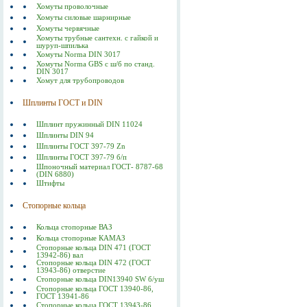
Хомуты проволочные
Хомуты силовые шарнирные
Хомуты червячные
Хомуты трубные сантехн. с гайкой и
шуруп-шпилька
Хомуты Norma DIN 3017
Хомуты Norma GBS с ш/б по станд.
DIN 3017
Хомут для трубопроводов
Шплинты ГОСТ и DIN
Шплинт пружинный DIN 11024
Шплинты DIN 94
Шплинты ГОСТ 397-79 Zn
Шплинты ГОСТ 397-79 б/п
Шпоночный материал ГОСТ- 8787-68
(DIN 6880)
Штифты
Стопорные кольца
Кольца стопорные ВАЗ
Кольца стопорные КАМАЗ
Стопорные кольца DIN 471 (ГОСТ
13942-86) вал
Стопорные кольца DIN 472 (ГОСТ
13943-86) отверстие
Стопорные кольца DIN13940 SW б/уш
Стопорные кольца ГОСТ 13940-86,
ГОСТ 13941-86
Стопорные кольца ГОСТ 13943-86