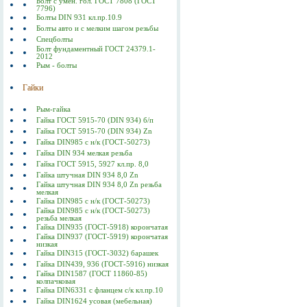
Болт с умен. гол. ГОСТ 7808 (ГОСТ
7796)
Болты DIN 931 кл.пр.10.9
Болты авто и с мелким шагом резьбы
Спецболты
Болт фундаментный ГОСТ 24379.1-
2012
Рым - болты
Гайки
Рым-гайка
Гайка ГОСТ 5915-70 (DIN 934) б/п
Гайка ГОСТ 5915-70 (DIN 934) Zn
Гайка DIN985 с н/к (ГОСТ-50273)
Гайка DIN 934 мелкая резьба
Гайка ГОСТ 5915, 5927 кл.пр. 8,0
Гайка штучная DIN 934 8,0 Zn
Гайка штучная DIN 934 8,0 Zn резьба
мелкая
Гайка DIN985 с н/к (ГОСТ-50273)
Гайка DIN985 с н/к (ГОСТ-50273)
резьба мелкая
Гайка DIN935 (ГОСТ-5918) корончатая
Гайка DIN937 (ГОСТ-5919) корончатая
низкая
Гайка DIN315 (ГОСТ-3032) барашек
Гайка DIN439, 936 (ГОСТ-5916) низкая
Гайка DIN1587 (ГОСТ 11860-85)
колпачковая
Гайка DIN6331 с фланцем с/к кл.пр.10
Гайка DIN1624 усовая (мебельная)