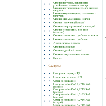
Стяжки неоткрыв. нейлоновые
устойчивые к высоким темпер.
Стяжки неоткрывающиеся, для высоких
нагрузок
Стяжки открывающиеся, для высоких
нагрузок
Стяжки открывающиеся, нейлон
Стяжки - липучки (Велькро)
Стяжки с маркировочной площадкой
Стяжки с отверстием под винт
(саморез)
Стяжки крепежные с дюбель-пистоном
Стяжки крепежные с дюбелем
Универсальные хомуты
Стяжки шариковые
Стяжки с двойной петлей
Стяжки с параллельным входом
Прочее
Саморезы
Саморез по дереву СГД
Саморез по металлу СГМ
Саморез с п/шайбой
Саморез с п/шайбой 4,2*16 RAL
(сверло)
Саморез с п/шайбой 4,2*19 RAL
(сверло)
Саморез с п/шайбой 4,2*25 RAL
(сверло)
Саморез с п/шайбой 4,2*16 RAL
(остриё)
Саморез с п/шайбой 4,2*19 RAL