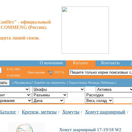
анНет" - официальный
р COMMENG (Россия).
щита линий связи.
О компании
Каталог
Контакты
$=82,1665
Ваша корзина
ПУСТА
€=94,8366
:) Нагавкались? Давайте не свинячить. ( Одностишья Леонида Либкинда )
Каталог
Крепеж, метизы
Хомуты
Хомут шарнирный
/
/
/
/
Хомут шарнирный 17-19/18 W2