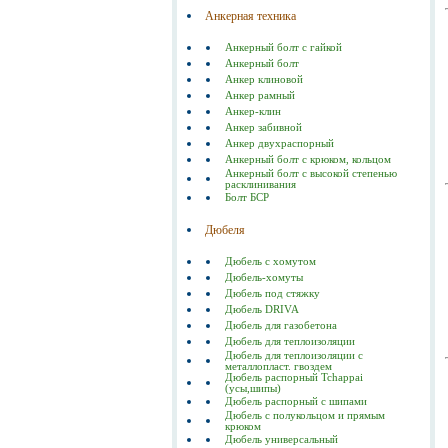
Анкерная техника
Анкерный болт с гайкой
Анкерный болт
Анкер клиновой
Анкер рамный
Анкер-клин
Анкер забивной
Анкер двухраспорный
Анкерный болт с крюком, кольцом
Анкерный болт с высокой степенью
расклинивания
Болт БСР
Дюбеля
Дюбель с хомутом
Дюбель-хомуты
Дюбель под стяжку
Дюбель DRIVA
Дюбель для газобетона
Дюбель для теплоизоляции
Дюбель для теплоизоляции с
металлопласт. гвоздем
Дюбель распорный Tchappai
(усы,шипы)
Дюбель распорный с шипами
Дюбель с полукольцом и прямым
крюком
Дюбель универсальный