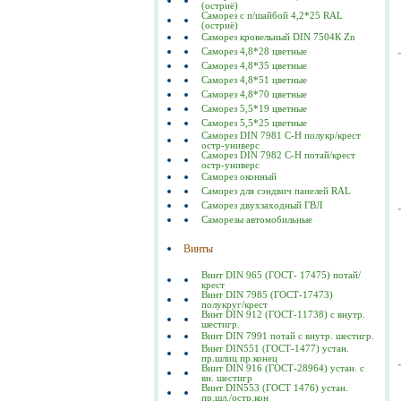
(остриё)
Саморез с п/шайбой 4,2*25 RAL
(остриё)
Саморез кровельный DIN 7504К Zn
Саморез 4,8*28 цветные
Саморез 4,8*35 цветные
Саморез 4,8*51 цветные
Саморез 4,8*70 цветные
Саморез 5,5*19 цветные
Саморез 5,5*25 цветные
Саморез DIN 7981 C-Н полукр/крест
остр-универс
Саморез DIN 7982 C-Н потай/крест
остр-универс
Саморез оконный
Саморез для сэндвич панелей RAL
Саморез двухзаходный ГВЛ
Саморезы автомобильные
Винты
Винт DIN 965 (ГОСТ- 17475) потай/
крест
Винт DIN 7985 (ГОСТ-17473)
полукруг/крест
Винт DIN 912 (ГОСТ-11738) с внутр.
шестигр.
Винт DIN 7991 потай с внутр. шестигр.
Винт DIN551 (ГОСТ-1477) устан.
пр.шлиц пр.конец
Винт DIN 916 (ГОСТ-28964) устан. с
вн. шестигр
Винт DIN553 (ГОСТ 1476) устан.
пр.шл./остр.кон