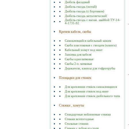
Дюбель фасадный
Дюбель-гвоздь (потай)
Дюбель-гвоздь (с бортиком)
Дюбель-гвоздь металлический
Дюбель-гвоздь с насаж. шайбой ТУ-14-
4-1731-92
Крепеж кабеля, скобы
Самоклеящийся кабельный зажим
Скоба пластиковая с гвоздем (клипса)
Кабельный хомут под винт
Зажимы для кабеля
Скобы однолапковые
Скобы 2-х лапковые
Держатели, клипсы для гофротрубы
Площадки для стяжек
Для крепления стяжек самоклеящиеся
Для крепления стяжек под винт
Для крепления стяжек дюбельного типа
Стяжки , хомуты
Стандартные нейлоновые стяжки
Стяжки всепогодные
Стальные стяжки
Cтяжки с зубом из стали