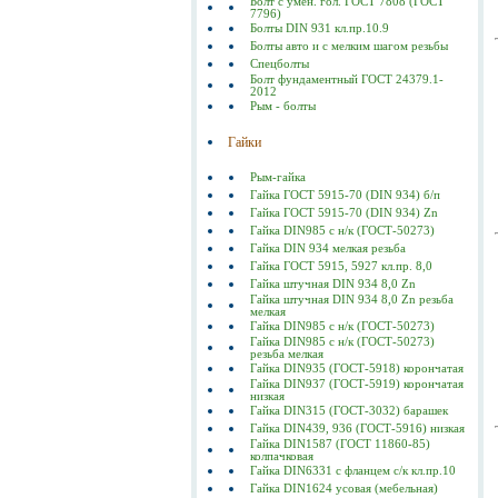
Болт с умен. гол. ГОСТ 7808 (ГОСТ
7796)
Болты DIN 931 кл.пр.10.9
Болты авто и с мелким шагом резьбы
Спецболты
Болт фундаментный ГОСТ 24379.1-
2012
Рым - болты
Гайки
Рым-гайка
Гайка ГОСТ 5915-70 (DIN 934) б/п
Гайка ГОСТ 5915-70 (DIN 934) Zn
Гайка DIN985 с н/к (ГОСТ-50273)
Гайка DIN 934 мелкая резьба
Гайка ГОСТ 5915, 5927 кл.пр. 8,0
Гайка штучная DIN 934 8,0 Zn
Гайка штучная DIN 934 8,0 Zn резьба
мелкая
Гайка DIN985 с н/к (ГОСТ-50273)
Гайка DIN985 с н/к (ГОСТ-50273)
резьба мелкая
Гайка DIN935 (ГОСТ-5918) корончатая
Гайка DIN937 (ГОСТ-5919) корончатая
низкая
Гайка DIN315 (ГОСТ-3032) барашек
Гайка DIN439, 936 (ГОСТ-5916) низкая
Гайка DIN1587 (ГОСТ 11860-85)
колпачковая
Гайка DIN6331 с фланцем с/к кл.пр.10
Гайка DIN1624 усовая (мебельная)