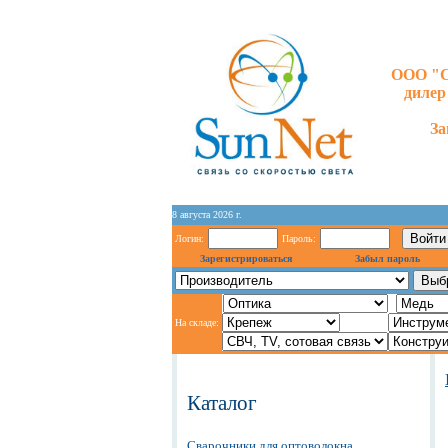
ООО "С
диле
За
8 августа 2026 г.
Логин:
Пароль:
Зарегистрироваться
Забыл пароль
На складе:
Каталог
Сварочники для оптоволокна