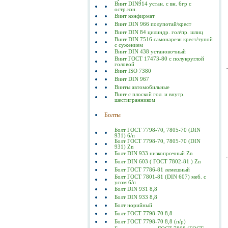
Винт DIN914 устан. с вн. 6гр с
остр.кон.
Винт конфирмат
Винт DIN 966 полупотай/крест
Винт DIN 84 цилиндр. гол/пр. шлиц
Винт DIN 7516 самонарезн крест/тупой
с сужением
Винт DIN 438 установочный
Винт ГОСТ 17473-80 c полукруглой
головой
Винт ISO 7380
Винт DIN 967
Винты автомобильные
Винт с плоской гол. и внутр.
шестигранником
Болты
Болт ГОСТ 7798-70, 7805-70 (DIN
931) б/п
Болт ГОСТ 7798-70, 7805-70 (DIN
931) Zn
Болт DIN 933 низкопрочный Zn
Болт DIN 603 ( ГОСТ 7802-81 ) Zn
Болт ГОСТ 7786-81 лемешный
Болт ГОСТ 7801-81 (DIN 607) меб. с
усом б/п
Болт DIN 931 8,8
Болт DIN 933 8,8
Болт норийный
Болт ГОСТ 7798-70 8,8
Болт ГОСТ 7798-70 8,8 (п/р)