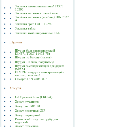
Заклепка алюминиевая потай ГОСТ
10300
Заклепка вытяжная сталь./сталь.
Заклёпка вытяжная (комбин.) DIN 7337
А
Заклепка гриб ГОСТ 10299
Заклепка-гайка
Заклёпки комбинированные RAL
Шурупы
Шуруп-болт сантехнический
DIN571(ГОСТ 11473-75)
Шуруп по бетону (нагель)
Шуруп - кольцо, полукольцо
Шуруп самонарезающий для дерева
(SPAX)
DIN 7976-шуруп самонарезающий с
шестигр. головкой
Саморез DIN 7504 M-H
Хомуты
U-Образный болт (СКОБА)
Хомут глушителя
Хомут тип МИНИ
Хомут червячный ZIP
Хомут шарнирный
Ремонтный хомут на трубу для
водоснаб.
Хомут стремянка