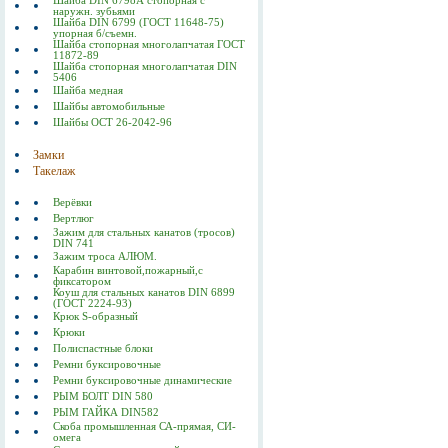
Шайба DIN 6798А стопорная с
наружн. зубьями
Шайба DIN 6799 (ГОСТ 11648-75)
упорная б/съемн.
Шайба стопорная многолапчатая ГОСТ
11872-89
Шайба стопорная многолапчатая DIN
5406
Шайба медная
Шайбы автомобильные
Шайбы ОСТ 26-2042-96
Замки
Такелаж
Верёвки
Вертлюг
Зажим для стальных канатов (тросов)
DIN 741
Зажим троса АЛЮМ.
Карабин винтовой,пожарный,с
фиксатором
Коуш для стальных канатов DIN 6899
(ГОСТ 2224-93)
Крюк S-образный
Крюки
Полиспастные блоки
Ремни буксировочные
Ремни буксировочные динамические
РЫМ БОЛТ DIN 580
РЫМ ГАЙКА DIN582
Скоба промышленная СА-прямая, СИ-
омега