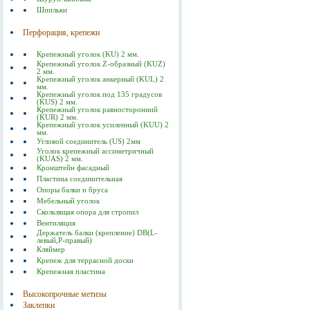
Шпильки
Перфорация, крепежи
Крепежный уголок (KU) 2 мм.
Крепежный уголок Z-образный (KUZ)
2 мм.
Крепежный уголок анкерный (KUL) 2
мм.
Крепежный уголок под 135 градусов
(KUS) 2 мм.
Крепежный уголок равносторонний
(KUR) 2 мм.
Крепежный уголок усиленный (KUU) 2
мм.
Угловой соединитель (US) 2мм
Уголок крепежный ассиметричный
(KUAS) 2 мм.
Кронштейн фасадный
Пластина соединительная
Опоры балки и бруса
Мебельный уголок
Скользящая опора для стропил
Вентиляция
Держатель балки (крепление) DB(L-
левый,P-правый)
Кляймер
Крепеж для террасной доски
Крепежная пластина
Высокопрочные метизы
Заклепки