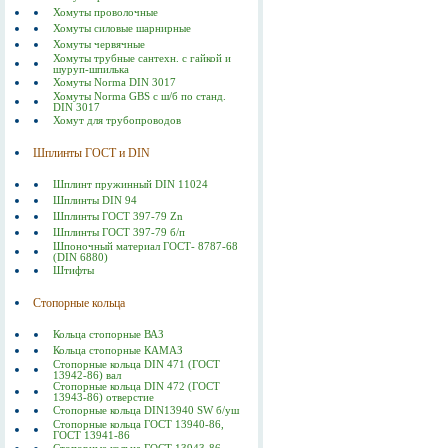
Хомуты проволочные
Хомуты силовые шарнирные
Хомуты червячные
Хомуты трубные сантехн. с гайкой и
шуруп-шпилька
Хомуты Norma DIN 3017
Хомуты Norma GBS с ш/б по станд.
DIN 3017
Хомут для трубопроводов
Шплинты ГОСТ и DIN
Шплинт пружинный DIN 11024
Шплинты DIN 94
Шплинты ГОСТ 397-79 Zn
Шплинты ГОСТ 397-79 б/п
Шпоночный материал ГОСТ- 8787-68
(DIN 6880)
Штифты
Стопорные кольца
Кольца стопорные ВАЗ
Кольца стопорные КАМАЗ
Стопорные кольца DIN 471 (ГОСТ
13942-86) вал
Стопорные кольца DIN 472 (ГОСТ
13943-86) отверстие
Стопорные кольца DIN13940 SW б/уш
Стопорные кольца ГОСТ 13940-86,
ГОСТ 13941-86