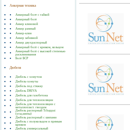
Анкерная техника
Анкерный болт с гайкой
Анкерный болт
Анкер клиновой
Анкер рамный
Анкер-клин
Анкер забивной
Анкер двухраспорный
Анкерный болт с крюком, кольцом
Анкерный болт с высокой степенью
расклинивания
Болт БСР
Дюбеля
Дюбель с хомутом
Дюбель-хомуты
Дюбель под стяжку
Дюбель DRIVA
Дюбель для газобетона
Дюбель для теплоизоляции
Дюбель для теплоизоляции с
металлопласт. гвоздем
Дюбель распорный Tchappai
(усы,шипы)
Дюбель распорный с шипами
Дюбель с полукольцом и прямым
крюком
Дюбель универсальный