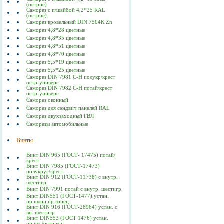
(остриё)
Саморез с п/шайбой 4,2*25 RAL
(остриё)
Саморез кровельный DIN 7504К Zn
Саморез 4,8*28 цветные
Саморез 4,8*35 цветные
Саморез 4,8*51 цветные
Саморез 4,8*70 цветные
Саморез 5,5*19 цветные
Саморез 5,5*25 цветные
Саморез DIN 7981 C-Н полукр/крест
остр-универс
Саморез DIN 7982 C-Н потай/крест
остр-универс
Саморез оконный
Саморез для сэндвич панелей RAL
Саморез двухзаходный ГВЛ
Саморезы автомобильные
Винты
Винт DIN 965 (ГОСТ- 17475) потай/
крест
Винт DIN 7985 (ГОСТ-17473)
полукруг/крест
Винт DIN 912 (ГОСТ-11738) с внутр.
шестигр.
Винт DIN 7991 потай с внутр. шестигр.
Винт DIN551 (ГОСТ-1477) устан.
пр.шлиц пр.конец
Винт DIN 916 (ГОСТ-28964) устан. с
вн. шестигр
Винт DIN553 (ГОСТ 1476) устан.
пр.шл./остр.кон