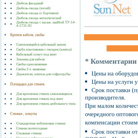
Дюбель фасадный
Дюбель-гвоздь (потай)
Дюбель-гвоздь (с бортиком)
Дюбель-гвоздь металлический
Дюбель-гвоздь с насаж. шайбой ТУ-14-
4-1731-92
Крепеж кабеля, скобы
Самоклеящийся кабельный зажим
Скоба пластиковая с гвоздем (клипса)
Кабельный хомут под винт
* Комментарии
Зажимы для кабеля
Скобы однолапковые
Скобы 2-х лапковые
Цены на оборудов
Держатели, клипсы для гофротрубы
Цены на услуги у
Площадки для стяжек
Срок поставки (п
Для крепления стяжек самоклеящиеся
производителя.
Для крепления стяжек под винт
Для крепления стяжек дюбельного типа
При малом количест
очередного оптовог
Стяжки , хомуты
компенсации стоим
Стандартные нейлоновые стяжки
Стяжки всепогодные
Срок поставки от
Стальные стяжки