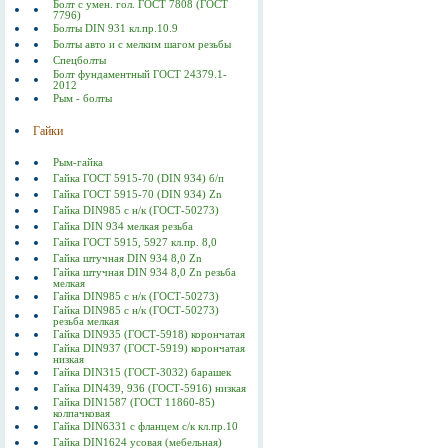
Болт с умен. гол. ГОСТ 7808 (ГОСТ
7796)
Болты DIN 931 кл.пр.10.9
Болты авто и с мелким шагом резьбы
Спецболты
Болт фундаментный ГОСТ 24379.1-
2012
Рым - болты
Гайки
Рым-гайка
Гайка ГОСТ 5915-70 (DIN 934) б/п
Гайка ГОСТ 5915-70 (DIN 934) Zn
Гайка DIN985 с н/к (ГОСТ-50273)
Гайка DIN 934 мелкая резьба
Гайка ГОСТ 5915, 5927 кл.пр. 8,0
Гайка штучная DIN 934 8,0 Zn
Гайка штучная DIN 934 8,0 Zn резьба
мелкая
Гайка DIN985 с н/к (ГОСТ-50273)
Гайка DIN985 с н/к (ГОСТ-50273)
резьба мелкая
Гайка DIN935 (ГОСТ-5918) корончатая
Гайка DIN937 (ГОСТ-5919) корончатая
низкая
Гайка DIN315 (ГОСТ-3032) барашек
Гайка DIN439, 936 (ГОСТ-5916) низкая
Гайка DIN1587 (ГОСТ 11860-85)
колпачковая
Гайка DIN6331 с фланцем с/к кл.пр.10
Гайка DIN1624 усовая (мебельная)