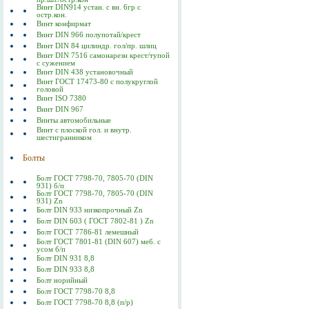
Винт DIN914 устан. с вн. 6гр с
остр.кон.
Винт конфирмат
Винт DIN 966 полупотай/крест
Винт DIN 84 цилиндр. гол/пр. шлиц
Винт DIN 7516 самонарезн крест/тупой
с сужением
Винт DIN 438 установочный
Винт ГОСТ 17473-80 c полукруглой
головой
Винт ISO 7380
Винт DIN 967
Винты автомобильные
Винт с плоской гол. и внутр.
шестигранником
Болты
Болт ГОСТ 7798-70, 7805-70 (DIN
931) б/п
Болт ГОСТ 7798-70, 7805-70 (DIN
931) Zn
Болт DIN 933 низкопрочный Zn
Болт DIN 603 ( ГОСТ 7802-81 ) Zn
Болт ГОСТ 7786-81 лемешный
Болт ГОСТ 7801-81 (DIN 607) меб. с
усом б/п
Болт DIN 931 8,8
Болт DIN 933 8,8
Болт норийный
Болт ГОСТ 7798-70 8,8
Болт ГОСТ 7798-70 8,8 (п/р)