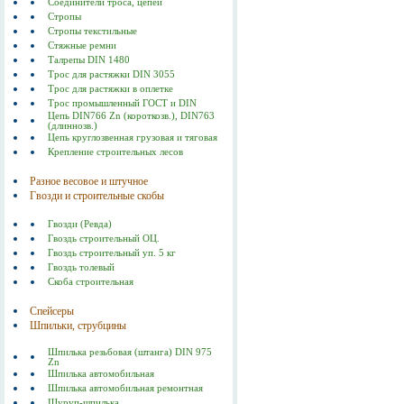
Соединители троса, цепей
Стропы
Стропы текстильные
Стяжные ремни
Талрепы DIN 1480
Трос для растяжки DIN 3055
Трос для растяжки в оплетке
Трос промышленный ГОСТ и DIN
Цепь DIN766 Zn (короткозв.), DIN763
(длиннозв.)
Цепь круглозвенная грузовая и тяговая
Крепление строительных лесов
Разное весовое и штучное
Гвозди и строительные скобы
Гвозди (Ревда)
Гвоздь строительный ОЦ.
Гвоздь строительный уп. 5 кг
Гвоздь толевый
Скоба строительная
Спейсеры
Шпильки, струбцины
Шпилька резьбовая (штанга) DIN 975
Zn
Шпилька автомобильная
Шпилька автомобильная ремонтная
Шуруп-шпилька