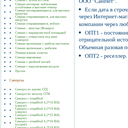
ООО "СанНет".
Cтяжки с зубом из стали
Стяжки неоткрыв. нейлоновые
устойчивые к высоким темпер.
Если дата в строч
Стяжки неоткрывающиеся, для высоких
нагрузок
через Интернет-маг
Стяжки открывающиеся, для высоких
нагрузок
компании через люб
Стяжки открывающиеся, нейлон
Стяжки - липучки (Велькро)
ОПТ1 - постоянны
Стяжки с маркировочной площадкой
Стяжки с отверстием под винт
отрицательной исто
(саморез)
Стяжки крепежные с дюбель-пистоном
Объемная разовая 
Стяжки крепежные с дюбелем
Универсальные хомуты
ОПТ2 - реселлер.
Стяжки шариковые
Стяжки с двойной петлей
Стяжки с параллельным входом
Прочее
Саморезы
Саморез по дереву СГД
Саморез по металлу СГМ
Саморез с п/шайбой
Саморез с п/шайбой 4,2*16 RAL
(сверло)
Саморез с п/шайбой 4,2*19 RAL
(сверло)
Саморез с п/шайбой 4,2*25 RAL
(сверло)
Саморез с п/шайбой 4,2*16 RAL
(остриё)
Саморез с п/шайбой 4,2*19 RAL