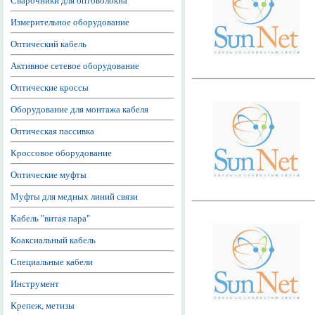
Сварочники для оптоволокна
Измерительное оборудование
Оптический кабель
Активное сетевое оборудование
Оптические кроссы
Оборудование для монтажа кабеля
Оптическая пассивка
Кроссовое оборудование
Оптические муфты
Муфты для медных линий связи
Кабель "витая пара"
Коаксиальный кабель
Специальные кабели
Инструмент
Крепеж, метизы