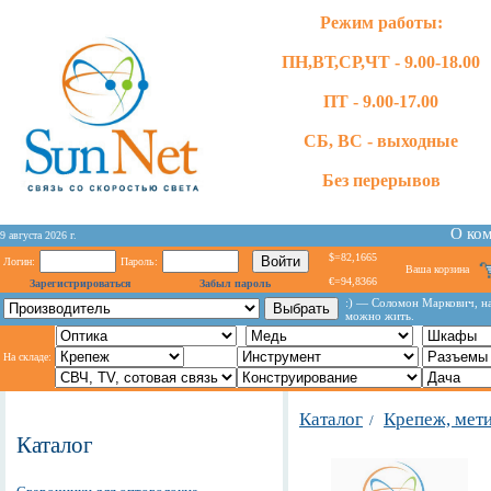
Режим работы:
ПН,ВТ,СР,ЧТ - 9.00-18.00
ПТ - 9.00-17.00
СБ, ВС - выходные
Без перерывов
О ко
9 августа 2026 г.
$=82,1665
Логин:
Пароль:
Ваша корзина
€=94,8366
Зарегистрироваться
Забыл пароль
:) — Соломон Маркович, на
можно жить.
На складе:
Каталог
Крепеж, мет
/
Каталог