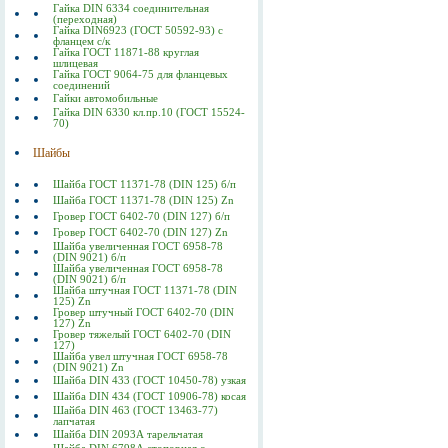
Гайка DIN 6334 соединительная
(переходная)
Гайка DIN6923 (ГОСТ 50592-93) с
фланцем с/к
Гайка ГОСТ 11871-88 круглая
шлицевая
Гайка ГОСТ 9064-75 для фланцевых
соединений
Гайки автомобильные
Гайка DIN 6330 кл.пр.10 (ГОСТ 15524-
70)
Шайбы
Шайба ГОСТ 11371-78 (DIN 125) б/п
Шайба ГОСТ 11371-78 (DIN 125) Zn
Гровер ГОСТ 6402-70 (DIN 127) б/п
Гровер ГОСТ 6402-70 (DIN 127) Zn
Шайба увеличенная ГОСТ 6958-78
(DIN 9021) б/п
Шайба увеличенная ГОСТ 6958-78
(DIN 9021) б/п
Шайба штучная ГОСТ 11371-78 (DIN
125) Zn
Гровер штучный ГОСТ 6402-70 (DIN
127) Zn
Гровер тяжелый ГОСТ 6402-70 (DIN
127)
Шайба увел штучная ГОСТ 6958-78
(DIN 9021) Zn
Шайба DIN 433 (ГОСТ 10450-78) узкая
Шайба DIN 434 (ГОСТ 10906-78) косая
Шайба DIN 463 (ГОСТ 13463-77)
лапчатая
Шайба DIN 2093А тарельчатая