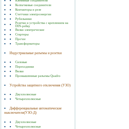
Клеммные соединители
Колпачковые соединители
Контакторы и реле
Счетчики электроэнергии
Рубильники
Розетки и устройства с креплением на
DIN-рейку
Вилки электрические
Стартеры
Прочее
Трансформаторы
Индустриальные разъемы и розетки
Силовые
Переходники
Вилки
Промышленные разъемы Quadro
Устройства защитного отключения (УЗО)
Двухполюсные
Четырехполюсные
Дифференциальные автоматические
выключатели(УЗО-Д)
Двухполюсные
Четырехполюсные