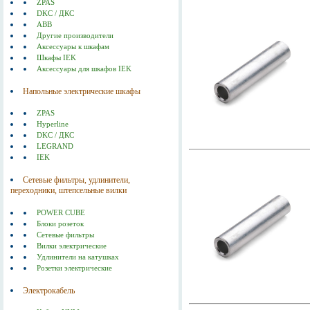
ZPAS
DKC / ДКС
ABB
Другие производители
Аксессуары к шкафам
Шкафы IEK
Аксессуары для шкафов IEK
Напольные электрические шкафы
ZPAS
Hyperline
DKC / ДКС
LEGRAND
IEK
Сетевые фильтры, удлинители,
переходники, штепсельные вилки
POWER CUBE
Блоки розеток
Сетевые фильтры
Вилки электрические
Удлинители на катушках
Розетки электрические
Электрокабель