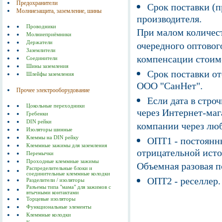
Предохранители
Срок поставки (п
Молниезащита, заземление, шины
производителя.
Проводники
При малом количест
Молниеприёмники
Держатели
очередного оптовог
Заземлители
компенсации стоим
Соединители
Шины заземления
Срок поставки от
Шлейфы заземления
ООО "СанНет".
Прочее электрооборудование
Если дата в строч
Цокольные переходники
через Интернет-маг
Гребенки
DIN рейки
компании через люб
Изоляторы шинные
Клеммы на DIN рейку
ОПТ1 - постоянны
Клеммные зажимы для заземления
отрицательной исто
Перемычки
Проходные клеммные зажимы
Объемная разовая 
Распределительные блоки и
соединительные клеммные колодки
ОПТ2 - реселлер.
Разделители / изоляторы
Разъемы типа "мама" для зажимов с
втычными контактами
Торцевые изоляторы
Функциональные элементы
Клеммные колодки