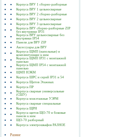
Корпуса ВРУ 1 сборно-разборные
Корпуса ВРУ 1 цельносварные
Корпуса ВРУ 2 сборно-разборные
Корпуса ВРУ 2 цельносварные
Корпуса ВРУ 3 цельносварные
Корпуса ВРУ сборно-разборные ZIP
без внутрянки IP31
Корпуса ВРУ цельносварные без
внутрянки IP54
Панели для ВРУ ZIP
Аксессуары для ВРУ
Корпуса ЩМП (напольные) и
комплектующие к ним
Корпуса ЩМП IP31 с монтажной
панелью
Корпуса ЩМП IP54 с монтажной
панелью
ЩМП НЭКМ
Корпуса ШРС и серий IP31 и 54
Корпуса Щитов Этажных
Корпуса ПР
Корпуса сварные универсальные
(СШУ)
Корпуса мэжэтажные УЭРМ
Корпуса сварные специальные
Корпуса ЩРН
Корпуса щитов ЩО-70 и боковые
панели к ним
ЩО-70 разборный
Корпуса электрошкафов РАЗНОЕ
Разное