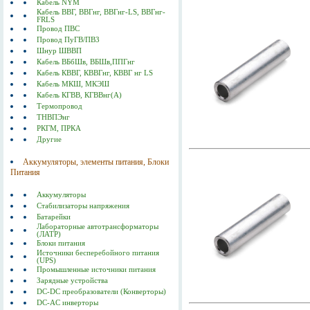
Кабель NYM
Кабель ВВГ, ВВГнг, ВВГнг-LS, ВВГнг-
FRLS
Провод ПВС
Провод ПуГВ/ПВ3
Шнур ШВВП
Кабель ВБбШв, ВБШв,ППГнг
Кабель КВВГ, КВВГнг, КВВГ нг LS
Кабель МКШ, МКЭШ
Кабель КГВВ, КГВВнг(А)
Термопровод
ТНВПЭнг
РКГМ, ПРКА
Другие
Аккумуляторы, элементы питания, Блоки
Питания
Аккумуляторы
Стабилизаторы напряжения
Батарейки
Лабораторные автотрансформаторы
(ЛАТР)
Блоки питания
Источники бесперебойного питания
(UPS)
Промышленные источники питания
Зарядные устройства
DC-DC преобразователи (Конверторы)
DC-AC инверторы