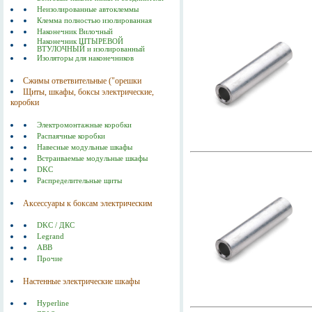
Неизолированные автоклеммы
Клемма полностью изолированная
Наконечник Вилочный
Наконечник ШТЫРЕВОЙ
ВТУЛОЧНЫЙ и изолированный
Изоляторы для наконечников
Сжимы ответвительные ("орешки
Щиты, шкафы, боксы электрические,
коробки
Электромонтажные коробки
Распаячные коробки
Навесные модульные шкафы
Встраиваемые модульные шкафы
DKC
Распределительные щиты
Аксессуары к боксам электрическим
DKC / ДКС
Legrand
ABB
Прочие
Настенные электрические шкафы
Hyperline