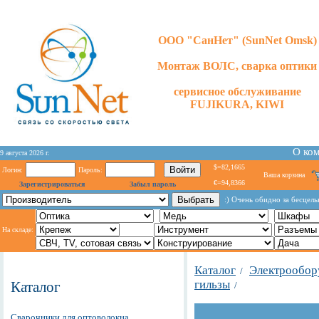
ООО "СанНет" (SunNet Omsk)
Монтаж ВОЛС, сварка оптики
сервисное обслуживание
FUJIKURA, KIWI
О ко
9 августа 2026 г.
$=82,1665
Логин:
Пароль:
Ваша корзина
€=94,8366
Зарегистрироваться
Забыл пароль
:) Очень обидно за бесцел
На складе:
Каталог
Электрообор
/
гильзы
Каталог
/
Сварочники для оптоволокна