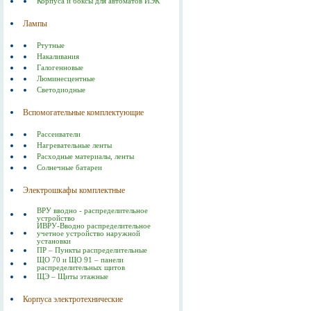
Корпуса и боксы для автоматов ИЭК
Лампы
Ртутные
Накаливания
Галогенновые
Люминесцентные
Светодиодные
Вспомогательные комплектующие
Рассеиватели
Нагревательные ленты
Расходные материалы, ленты
Солнечные батареи
Электрошкафы комплектные
ВРУ вводно - распределительное
устройство
ИВРУ-Вводно распределительное
учетное устройство наружной
установки
ПР – Пункты распределительные
ЩО 70 и ЩО 91 – панели
распределительных щитов
ЩЭ – Щиты этажные
Корпуса электротехнические