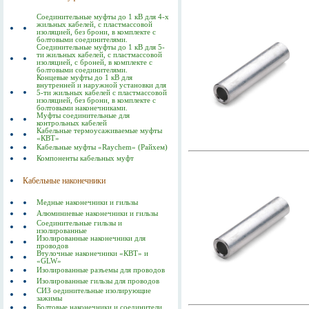
Соединительные муфты до 1 кВ для 4-х
жильных кабелей, с пластмассовой
изоляцией, без брони, в комплекте с
болтовыми соединителями.
Соединительные муфты до 1 кВ для 5-
ти жильных кабелей, с пластмассовой
изоляцией, с броней, в комплекте с
болтовыми соединителями.
Концевые муфты до 1 кВ для
внутренней и наружной установки для
5-ти жильных кабелей с пластмассовой
изоляцией, без брони, в комплекте с
болтовыми наконечниками.
Муфты соединительные для
контрольных кабелей
Кабельные термоусаживаемые муфты
«КВТ»
Кабельные муфты «Raychem» (Райхем)
Компоненты кабельных муфт
Кабельные наконечники
Медные наконечники и гильзы
Алюминиевые наконечники и гильзы
Соединительные гильзы и
изолированные
Изолированные наконечники для
проводов
Втулочные наконечники «КВТ» и
«GLW»
Изолированные разъемы для проводов
Изолированные гильзы для проводов
СИЗ оединительные изолирующие
зажимы
Болтовые наконечники и соединители