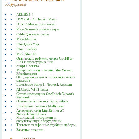
оборудование
АКЦИЯ !!!
DSX CableAnalyzer - Versiv
DTX CableAnalyzer Series
MicroScanner2 и аксессуары
CableIQ и аксессуары
MicroMapper
FiberQuickMap
Fiber OneShot
MultiFiber Pro
Оптические рефлектометры OptiFiber
PRO и аксессуары к ним
SimpliFiber Pro
Микроскопы оптические FiberViewer,
FiberInspector
Оборудование для очистки оптических
разъемов
EtherScope Series II Network Assistant
AirCheck Wi-Fi Tester
Сетевой помощник OneTouch Network
Assistant
Ответвители трафика Tap solutions
LinkRunner Network Multimeter
Автотестер сети LinkRunner AT
Network Auto-Tester
Монтажный инструмент и
сопутствующее оборудование
Тестовые телефонные трубки и наборы
Заказные позиции