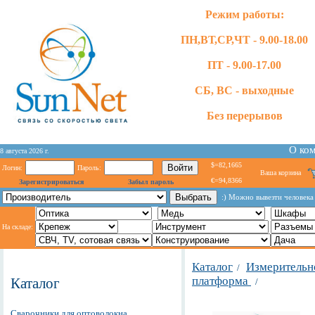
Режим работы:
ПН,ВТ,СР,ЧТ - 9.00-18.00
ПТ - 9.00-17.00
СБ, ВС - выходные
Без перерывов
О ко
8 августа 2026 г.
$=82,1665
Логин:
Пароль:
Ваша корзина
€=94,8366
Зарегистрироваться
Забыл пароль
:) Можно вывезти человека и
На складе:
Каталог
Измерительн
/
платформа
Каталог
/
Сварочники для оптоволокна