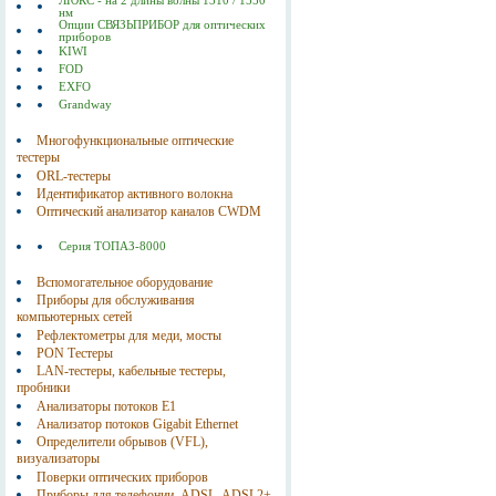
ЛЮКС - на 2 длины волны 1310 / 1550
нм
Опции СВЯЗЬПРИБОР для оптических
приборов
KIWI
FOD
EXFO
Grandway
Многофункциональные оптические
тестеры
ORL-тестеры
Идентификатор активного волокна
Оптический анализатор каналов CWDM
Серия ТОПАЗ-8000
Вспомогательное оборудование
Приборы для обслуживания
компьютерных сетей
Рефлектометры для меди, мосты
PON Тестеры
LAN-тестеры, кабельные тестеры,
пробники
Анализаторы потоков E1
Анализатор потоков Gigabit Ethernet
Определители обрывов (VFL),
визуализаторы
Поверки оптических приборов
Приборы для телефонии, ADSL, ADSL2+