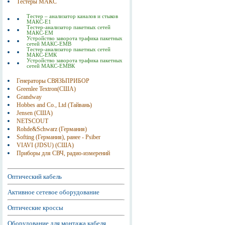
Тестеры МАКС
Тестер – анализатор каналов и стыков
МАКС-Е1
Тестер-анализатор пакетных сетей
МАКС-ЕМ
Устройство заворота трафика пакетных
сетей МАКС-ЕМВ
Тестер-анализатор пакетных сетей
МАКС-ЕМК
Устройство заворота трафика пакетных
сетей МАКС-ЕМВК
Генераторы СВЯЗЬПРИБОР
Greenlee Textron(США)
Grandway
Hobbes and Co., Ltd (Тайвань)
Jensen (США)
NETSCOUT
Rohde&Schwarz (Германия)
Softing (Германия), ранее - Psiber
VIAVI (JDSU) (США)
Приборы для СВЧ, радио-измерений
Оптический кабель
Активное сетевое оборудование
Оптические кроссы
Оборудование для монтажа кабеля