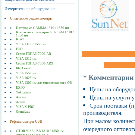
Измерительное оборудование
Оптические рефлектометры
Платформа GAMMA 1310 / 1550 нм
Компактная платформа STREAM 1310 /
1550 нм
KIWI
VISA 1310 / 1550 нм
FOD
Серия ТОПАЗ-7000-AR
VISA 1310 нм
Серия ТОПАЗ-7000-ARX
КБ "Связь"
VISA 1550 нм
* Комментарии
VISA 1625 нм
VISA 1300 нм для многомодового ОВ
EXFO
Цены на оборудов
Yokogawa
Цены на услуги у
Anritsu
Access
Срок поставки (п
VISA X-PRO
производителя.
Grandway
При малом количест
Рефлектометры USB
очередного оптовог
OTDR VISA USB 1310 / 1550 нм