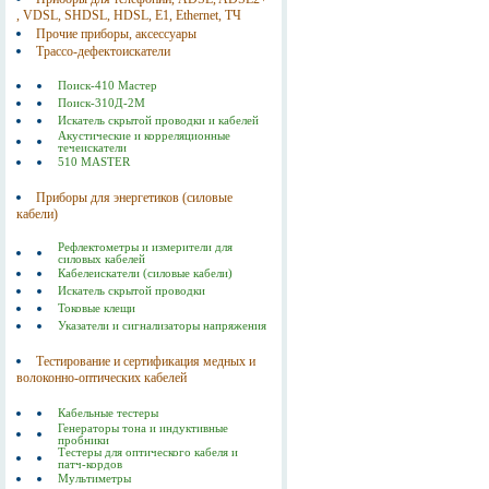
, VDSL, SHDSL, HDSL, Е1, Ethernet, ТЧ
Прочие приборы, аксессуары
Трассо-дефектоискатели
Поиск-410 Мастер
Поиск-310Д-2M
Искатель скрытой проводки и кабелей
Акустические и корреляционные
течеискатели
510 MASTER
Приборы для энергетиков (силовые
кабели)
Рефлектометры и измерители для
силовых кабелей
Кабелеискатели (силовые кабели)
Искатель скрытой проводки
Токовые клещи
Указатели и сигнализаторы напряжения
Тестирование и сертификация медных и
волоконно-оптических кабелей
Кабельные тестеры
Генераторы тона и индуктивные
пробники
Тестеры для оптического кабеля и
патч-кордов
Мультиметры