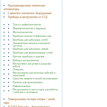
Программируемые оптические
аттенюаторы
Сервисное оптическое оборудование
Приборы и инструменты от ССД
Трассо-дефектоискатели
Маркероискатели и маркеры
Металлоискатели
Приборы поиска телефонных пар
Приборы для кабельных сетей
Анализаторы каналов тональной
частоты
Приборы для кабельных линий
Приборы для компьютерных сетей
Прочие приборы и изделия
Наборы инструментов
Инструмент для резки и разделки
кабеля
Отвертки
Инструменты для монтажа кабелей и
окончаний
Средства защиты и малой механизации
Палатки для монтажников
Рефлектометры
Инструменты и аксессуары для работы
с кабелем и волокном
Универсальные тестеры оптика + витая
пара
FLUKE Networks - Измерительное