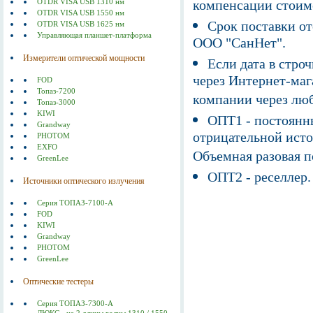
компенсации стоим
OTDR VISA USB 1310 нм
OTDR VISA USB 1550 нм
Срок поставки от
OTDR VISA USB 1625 нм
Управляющая планшет-платформа
ООО "СанНет".
Измерители оптической мощности
Если дата в строч
через Интернет-маг
FOD
Топаз-7200
компании через люб
Топаз-3000
KIWI
ОПТ1 - постоянны
Grandway
отрицательной исто
PHOTOM
EXFO
Объемная разовая 
GreenLee
ОПТ2 - реселлер.
Источники оптического излучения
Серия ТОПАЗ-7100-А
FOD
KIWI
Grandway
PHOTOM
GreenLee
Оптические тестеры
Серия ТОПАЗ-7300-А