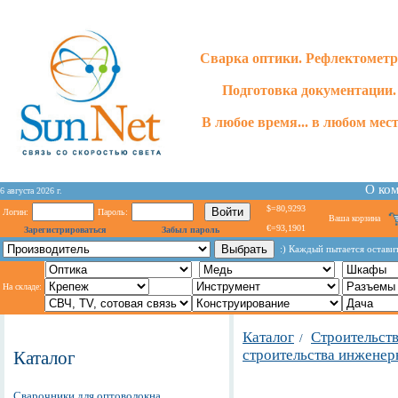
Сварка оптики. Рефлектометр
Подготовка документации.
В любое время... в любом месте
О ко
6 августа 2026 г.
$=80,9293
Логин:
Пароль:
Ваша корзина
€=93,1901
Зарегистрироваться
Забыл пароль
:) Каждый пытается оставит
На складе:
Каталог
Строительст
/
строительства инжене
Каталог
Сварочники для оптоволокна