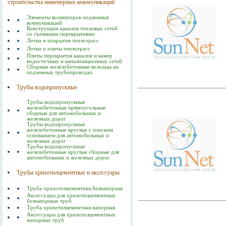
строительства инженерных коммуникаций
Элементы коллекторов подземных
коммуникаций
Конструкции каналов тепловых сетей
со съемными перекрытиями
Лотки и покрытия теплотрасс
Лотки и плиты теплотрасс
Плиты перекрытия каналов и камер
водосточных и канализационных сетей
Сборные железобетонные колодцы на
подземных трубопроводах
Трубы водопропускные
Трубы водопропускные
железобетонные прямоугольные
сборные для автомобильных и
железных дорог
Трубы водопропускные
железобетонные круглые с плоским
основанием для автомобильных и
железных дорог
Трубы водопропускные
железобетонные круглые сборные для
автомобильных и железных дорог
Трубы хризотилцементные и аксессуары
Труба хризотилцементная безнапорная
Аксессуары для хризотилцементных
безнапорных труб
Труба хризотилцементная напорная
Аксессуары для хризотилцементных
напорных труб