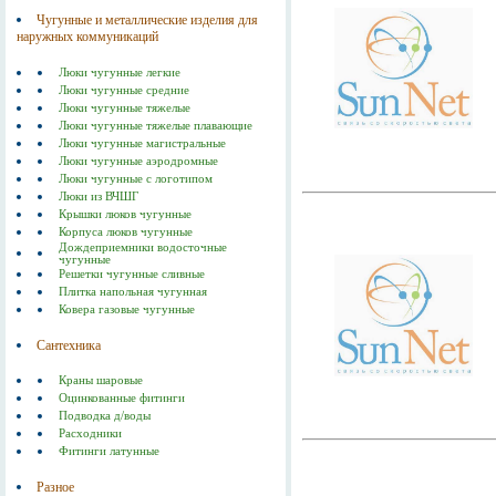
Чугунные и металлические изделия для
наружных коммуникаций
Люки чугунные легкие
Люки чугунные средние
Люки чугунные тяжелые
Люки чугунные тяжелые плавающие
Люки чугунные магистральные
Люки чугунные аэродромные
Люки чугунные с логотипом
Люки из ВЧШГ
Крышки люков чугунные
Корпуса люков чугунные
Дождеприемники водосточные
чугунные
Решетки чугунные сливные
Плитка напольная чугунная
Ковера газовые чугунные
Сантехника
Краны шаровые
Оцинкованные фитинги
Подводка д/воды
Расходники
Фитинги латунные
Разное