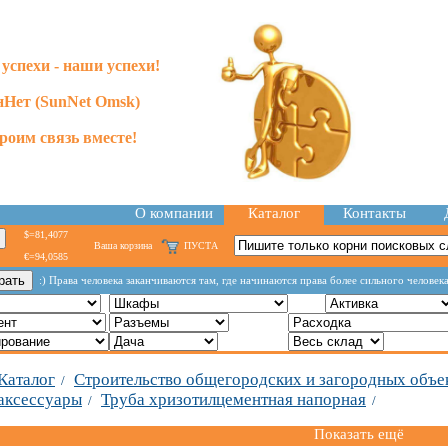
успехи - наши успехи!
Нет (SunNet Omsk)
роим связь вместе!
О компании
Каталог
Контакты
$=81,4077
Ваша корзина
ПУСТА
€=94,0585
:) Права человека заканчиваются там, где начинаются права более сильного человека
Каталог
Строительство общегородских и загородных объе
/
аксессуары
Труба хризотилцементная напорная
/
/
Показать ещё