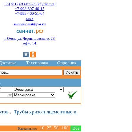
+7-(3812)-93-65-25 (круглосут)
+7-908-807-40-15
+7-999-460-51-64
MAX
sunnet-omsk@ya.ru
г. Омск, ул. Чернышевского, 23
офис 14
Доставка
Техсправка
Опросник
.
ктов
Трубы хризотилцементные и
/
10
25
50
100
Всё
Выводить по: