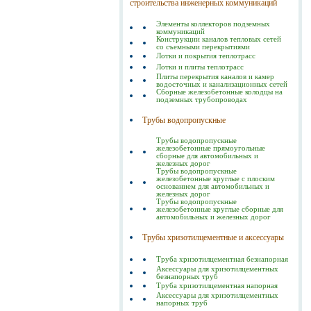
строительства инженерных коммуникаций
Элементы коллекторов подземных
коммуникаций
Конструкции каналов тепловых сетей
со съемными перекрытиями
Лотки и покрытия теплотрасс
Лотки и плиты теплотрасс
Плиты перекрытия каналов и камер
водосточных и канализационных сетей
Сборные железобетонные колодцы на
подземных трубопроводах
Трубы водопропускные
Трубы водопропускные
железобетонные прямоугольные
сборные для автомобильных и
железных дорог
Трубы водопропускные
железобетонные круглые с плоским
основанием для автомобильных и
железных дорог
Трубы водопропускные
железобетонные круглые сборные для
автомобильных и железных дорог
Трубы хризотилцементные и аксессуары
Труба хризотилцементная безнапорная
Аксессуары для хризотилцементных
безнапорных труб
Труба хризотилцементная напорная
Аксессуары для хризотилцементных
напорных труб