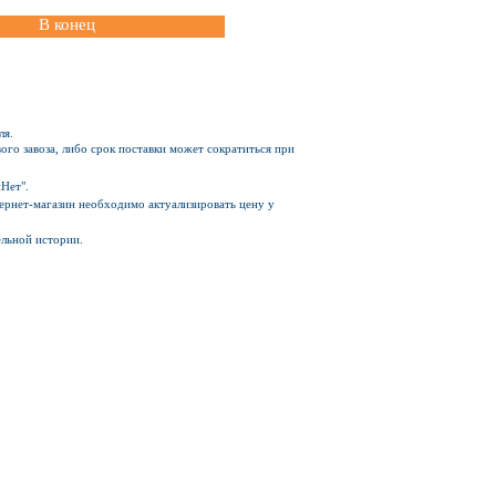
В конец
ля.
ого завоза, либо срок поставки может сократиться при
Нет".
Интернет-магазин необходимо актуализировать цену у
ельной истории.