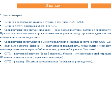
В начало
* Комментарии
Цены на оборудование указаны в рублях, в том числе НДС (22%).
Цены на услуги указаны в рублях, без НДС.
Срок поставки (при статусе "под заказ") - срок поставки оптовой партии от производите
При малом количестве заказа - срок поставки может увеличиться до срока очередного оптов
компенсации стоимости доставки.
Срок поставки отсчитывается с момента получения денежных средств на счет ООО "Сан
Если дата в строчке "Цена на: ... " отличается от текущей даты, перед оплатой через 
менеджеров компании через любой канал связи, указанный в разделе "Контакты".
ОПТ1 - постоянный партнер (более 5 покупок). Условия - нет задолженностей, отрицат
Объемная разовая покупка (по решению менеджера).
ОПТ2 - реселлер. Объемная разовая покупка (по решению руководителя).