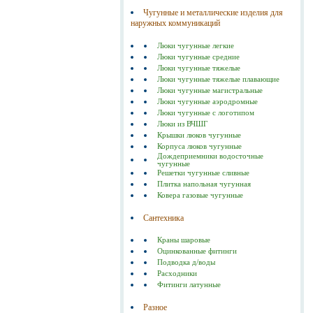
Чугунные и металлические изделия для
наружных коммуникаций
Люки чугунные легкие
Люки чугунные средние
Люки чугунные тяжелые
Люки чугунные тяжелые плавающие
Люки чугунные магистральные
Люки чугунные аэродромные
Люки чугунные с логотипом
Люки из ВЧШГ
Крышки люков чугунные
Корпуса люков чугунные
Дождеприемники водосточные
чугунные
Решетки чугунные сливные
Плитка напольная чугунная
Ковера газовые чугунные
Сантехника
Краны шаровые
Оцинкованные фитинги
Подводка д/воды
Расходники
Фитинги латунные
Разное