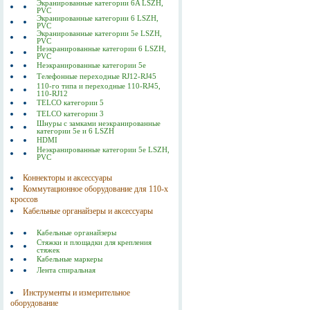
Экранированные категории 6A LSZH,
PVC
Экранированные категории 6 LSZH,
PVC
Экранированные категории 5е LSZH,
PVC
Неэкранированные категории 6 LSZH,
PVC
Неэкранированные категории 5е
Телефонные переходные RJ12-RJ45
110-го типа и переходные 110-RJ45,
110-RJ12
TELCO категории 5
TELCO категории 3
Шнуры с замками неэкранированные
категории 5е и 6 LSZH
HDMI
Неэкранированные категории 5е LSZH,
PVC
Коннекторы и аксессуары
Коммутационное оборудование для 110-х
кроссов
Кабельные органайзеры и аксессуары
Кабельные органайзеры
Стяжки и площадки для крепления
стяжек
Кабельные маркеры
Лента спиральная
Инструменты и измерительное
оборудование