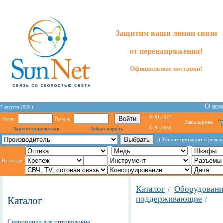
Защитим ваши линии связи
от перенапряжения!
Официальные поставки!
О ко
7 августа 2026 г.
$=81,4077
Логин:
Пароль:
Ваша корзина
€=94,0585
Зарегистрироваться
Забыл пароль
:) Усилия приводят к резул
На складе:
Каталог
Оборудование
/
поддерживающие
Каталог
/
Сварочники для оптоволокна