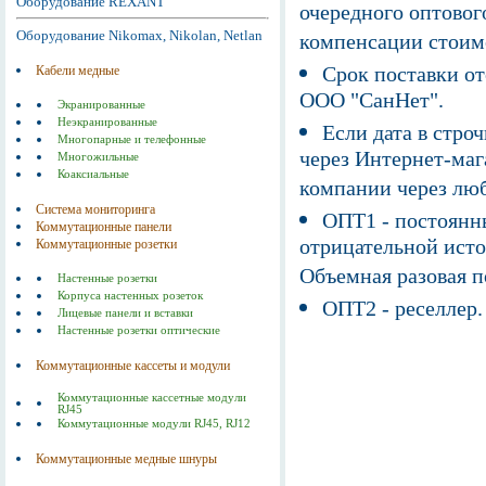
Оборудование REXANT
очередного оптовог
Оборудование Nikomax, Nikolan, Netlan
компенсации стоим
Срок поставки от
Кабели медные
ООО "СанНет".
Экранированные
Неэкранированные
Если дата в строч
Многопарные и телефонные
через Интернет-маг
Многожильные
Коаксиальные
компании через люб
Система мониторинга
ОПТ1 - постоянны
Коммутационные панели
отрицательной исто
Коммутационные розетки
Объемная разовая 
Настенные розетки
Корпуса настенных розеток
ОПТ2 - реселлер.
Лицевые панели и вставки
Настенные розетки оптические
Коммутационные кассеты и модули
Коммутационные кассетные модули
RJ45
Коммутационные модули RJ45, RJ12
Коммутационные медные шнуры