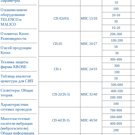
Параметры.
10
100
О взаимозамене
оборудования
20-50
СП-02(03)
МПС 13/20
TELENCO и
30
MALICO
10-20
О плинтах Krone.
200-300
Разновидности.
100-200
СП-05
МПС 20/27
50
О всей продукции
Krone.
30
300-400
Техника защиты
300
фирмы KRONE
СП-1
МПС 24/33
100
Таблица аналогов
50
арматуры для СИП
500-600
Сплиттеры. Общая
400-500
теория.
СП-2(СП-3)
МПС 32/40
200-300
Характеристики
100
сетевых проводов
700-900
500-600
Многочастотные
СП-4(СП-3)
МПС 40/50
гасители вибрации
400-600
(виброгасители).
200
Общая информация.