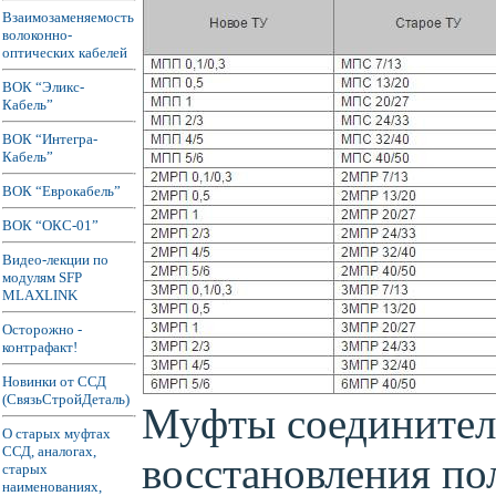
Взаимозаменяемость
волоконно-
оптических кабелей
ВОК “Эликс-
Кабель”
ВОК “Интегра-
Кабель”
ВОК “Еврокабель”
ВОК “ОКС-01”
Видео-лекции по
модулям SFP
MLAXLINK
Осторожно -
контрафакт!
Новинки от ССД
(СвязьСтройДеталь)
Муфты соединител
О старых муфтах
ССД, аналогах,
восстановления по
старых
наименованиях,