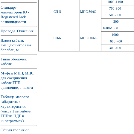
1000-1400
Стандарт
700-900
коннекторов RJ -
СП-5
МПС 50/62
500-600
Registered Jack -
разновидности
200
1600-1800
Провода. Описания.
1000
СП-6
МПС 60/66
Длина кабеля,
600-700
вмещающегося на
300-400
барабан, м
Типы оболочек
кабеля
Муфты МПП, МПС
для соединения
кабеля ТПП -
сравнение, аналоги
Таблица массово-
габаритных
характеристик
(масса 1 км кабеля
ТППэп-НДГ в
килограммах)
Общая теория об