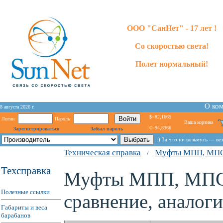
ООО "СанНет" - 17 лет !
Со скоростью света!
Полет нормальный!
О ко
8 августа 2026 г.
$=82,1665
Логин:
Пароль:
Ваша корзина
€=94,8366
Зарегистрироваться
Забыл пароль
:) За что ни возьмусь — ве
Техническая справка
Муфты МПП, МПС д
/
Техсправка
Муфты МПП, МПС д
Полезные ссылки
сравнение, аналоги
Габариты и веса
барабанов