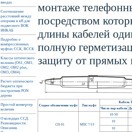
вводах.
монтаже телефонн
Соотношение
расстояний между
посредством кото
опорами и кН для
подвесного ВОК
длины кабелей оди
ИНКАБ
Подробно о
полную герметизац
компрессионных
муфтах ССК, ВССК
защиту от прямых 
Классы оптического
волокна (OS1, ОМ1,
ОМ2, ОМ2 plus,
ОМ3, ОМ4)
Расчет оптического
бюджета при
построении PON
дерева
Кабель
Простой конвертер
Старое обозначение муфт
Тип муфт
Число пар кабеля
Д
величин
10-50
О колодцах ССД.
1
0
Разновидности.
СП-01
МПС 7/13
Описания.
10