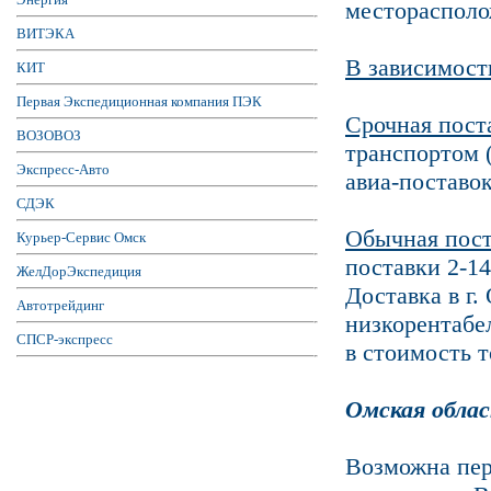
месторасполо
ВИТЭКА
В зависимост
КИТ
Первая Экспедиционная компания ПЭК
Cрочная пост
ВОЗОВОЗ
транспортом (
Экспресс-Авто
авиа-поставо
СДЭК
Обычная пост
Курьер-Сервис Омск
поставки 2-14
ЖелДорЭкспедиция
Доставка в г.
Автотрейдинг
низкорентабе
СПСР-экспресс
в стоимость т
Омская обла
Возможна пере