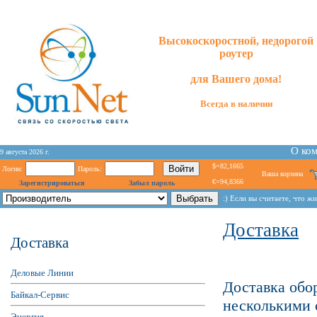
Высокоскоростной, недорогой
роутер
для
Вашего
дома!
Всегда в наличии
О ко
9 августа 2026 г.
$=82,1665
Логин:
Пароль:
Ваша корзина
€=94,8366
Зарегистрироваться
Забыл пароль
:) Если вы считаете, что ж
Доставка
Доставка
Деловые Линии
Доставка обо
Байкал-Сервис
несколькими 
Энергия