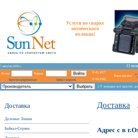
Услуги по сварке
оптического
волокна!
О ко
7 августа 2026 г.
$=81,4077
Логин:
Пароль:
Ваша корзина
€=94,0585
Зарегистрироваться
Забыл пароль
:) У женщин всё просто: дл
Доставка
Доставка
Деловые Линии
Байкал-Сервис
Адрес с в г.О
Энергия