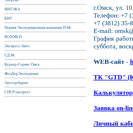
г.Омск, ул. 1
ВИТЭКА
Телефон: +7 (
КИТ
+7 (3812) 35-
Первая Экспедиционная компания ПЭК
E-mail: omsk@
ВОЗОВОЗ
График работы
суббота, воск
Экспресс-Авто
СДЭК
WEB-сайт
-
h
Курьер-Сервис Омск
ЖелДорЭкспедиция
ТК "GTD" (
Автотрейдинг
Калькулятор
СПСР-экспресс
Заявка on-lin
Личный каб