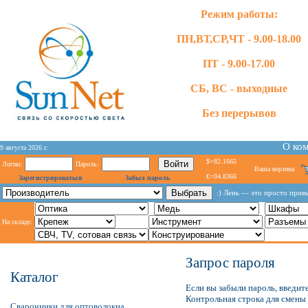
Режим работы:
ПН,ВТ,СР,ЧТ - 9.00-18.00
ПТ - 9.00-17.00
СБ, ВС - выходные
Без перерывов
О ко
9 августа 2026 г.
$=82.1665
Логин:
Пароль:
Ваша корзина
€=94.8366
Зарегистрироваться
Забыл пароль
:) Лень — это просто привы
На складе:
Запрос пароля
Каталог
Если вы забыли пароль, введите
Контрольная строка для смены 
Сварочники для оптоволокна