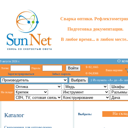
Сварка оптики. Рефлектометри
Подготовка документации.
В любое время... в любом месте..
О ко
9 августа 2026 г.
$=82,1665
Логин:
Пароль:
Ваша корзина
€=94,8366
Зарегистрироваться
Забыл пароль
:) Из пункта «А» до «Б» ш
На складе:
На скла
Каталог
Выбрать:
Сварочники для оптоволокна