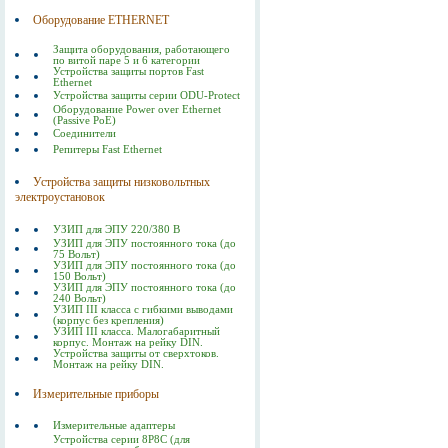
Оборудование ETHERNET
Защита оборудования, работающего
по витой паре 5 и 6 категории
Устройства защиты портов Fast
Ethernet
Устройства защиты серии ODU-Protect
Оборудование Power over Ethernet
(Passive PoE)
Соединители
Репитеры Fast Ethernet
Устройства защиты низковольтных
электроустановок
УЗИП для ЭПУ 220/380 В
УЗИП для ЭПУ постоянного тока (до
75 Вольт)
УЗИП для ЭПУ постоянного тока (до
150 Вольт)
УЗИП для ЭПУ постоянного тока (до
240 Вольт)
УЗИП III класса с гибкими выводами
(корпус без крепления)
УЗИП III класса. Малогабаритный
корпус. Монтаж на рейку DIN.
Устройства защиты от сверхтоков.
Монтаж на рейку DIN.
Измерительные приборы
Измерительные адаптеры
Устройства серии 8P8C (для