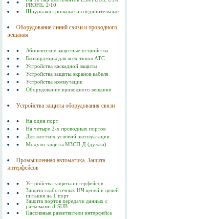
PROFIL 2/10
Шнуры контрольные и соединительные
Оборудование линий связи и проводного
вещания
Абонентские защитные устройства
Блокираторы для всех типов АТС
Устройства каскадной защиты
Устройства защиты экранов кабеля
Устройства коммутации
Оборудование проводного вещания
Устройства защиты оборудования связи
На один порт
На четыре 2-х проводных портов
Для жестких условий эксплуатации
Модули защиты МЗСП-Д (дужка)
Промышленная автоматика. Защита
интерфейсов
Устройства защиты интерфейсов
Защита слаботочных НЧ цепей и цепей
питания на 1 порт
Защита портов передачи данных с
разъемами d-SUB
Пассивные разветвители интерфейса