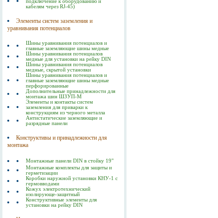
подключение к оборудованию и
кабелям через RJ-45)
Элементы систем заземления и
уравнивания потенциалов
Шины уравнивания потенциалов и
главные заземляющие шины медные
Шины уравнивания потенциалов
медные для установки на рейку DIN
Шины уравнивания потенциалов
медные, скрытой установки
Шины уравнивания потенциалов и
главные заземляющие шины медные
перфорированные
Дополнительные принадлежности для
монтажа шин ШЗУП-М
Элементы и контакты систем
заземления для приварки к
конструкциям из черного металла
Антистатические заземляющие и
разрядные панели
Конструктивы и принадлежности для
монтажа
Монтажные панели DIN в стойку 19"
Монтажные комплекты для защиты и
герметизации
Коробки наружной установки КНУ-1 с
гермовводами
Кожух электротехнический
изолирующе-защитный
Конструктивные элементы для
установки на рейку DIN