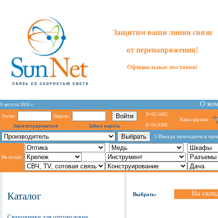
Защитим ваши линии связи
от перенапряжения!
Официальные поставки!
О ко
9 августа 2026 г.
$=82,1665
Логин:
Пароль:
Ваша корзина
€=94,8366
Зарегистрироваться
Забыл пароль
:) Иногда приходиться при
На складе:
На скла
Каталог
Выбрать:
Сварочники для оптоволокна