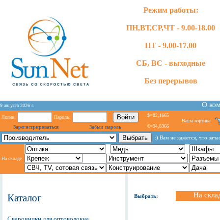
Режим работы:
ПН,ВТ,СР,ЧТ - 9.00-18.00
ПТ - 9.00-17.00
СБ, ВС - выходные
Без перерывов
О ко
9 августа 2026 г.
$=82,1665
Логин:
Пароль:
Ваша корзина
€=94,8366
Зарегистрироваться
Забыл пароль
:) Вам не кажется, что за
На складе:
На скла
Каталог
Выбрать:
Сварочники для оптоволокна