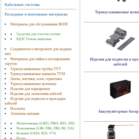
Кабельные системы
Термоусаживаемые колп
Расходные и монтажные материалы
Материалы для обслуживания ВОЛС
Средства для очистки оптики
КДЗС Гильзы защитные
Соединители и инструмент для медных
жил
Материалы для пайки и изолирования
Изделия для подвески и пр
скруток
кабелей
Термоусаживаемые трубки ТУТ
Термоусаживаемые манжеты ТУМ
Ленты, мастики, клеи, герметики
Термоусаживаемые колпачки
Изделия для маркировки
Изделия для заземления кабелей
Изделия для подвески и прокладки
кабелей
Изолента
Аккумуляторные батар
Элементы питания
Мизинчиковые (LR03; FR03; R03; 286)
Пальчиковые (LR6; FR6; ZR6; R6; 316)
Большие (LR20; R20; 373)
Крона