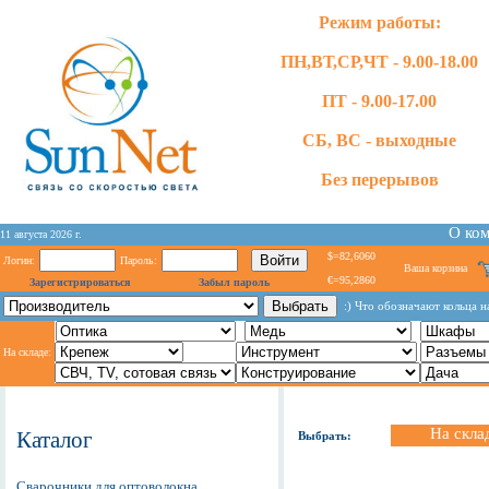
Режим работы:
ПН,ВТ,СР,ЧТ - 9.00-18.00
ПТ - 9.00-17.00
СБ, ВС - выходные
Без перерывов
О ко
11 августа 2026 г.
$=82,6060
Логин:
Пароль:
Ваша корзина
€=95,2860
Зарегистрироваться
Забыл пароль
:) Что обозначают кольца 
На складе:
На скла
Каталог
Выбрать:
Сварочники для оптоволокна