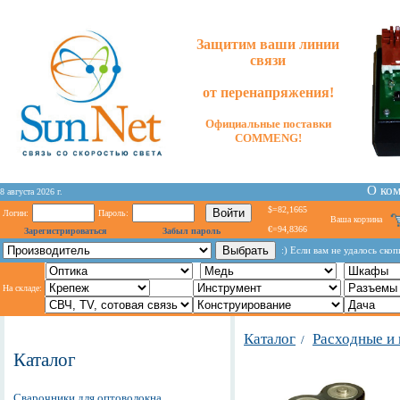
Защитим ваши линии
связи
от перенапряжения!
Официальные поставки
COMMENG!
О ко
8 августа 2026 г.
$=82,1665
Логин:
Пароль:
Ваша корзина
€=94,8366
Зарегистрироваться
Забыл пароль
:) Если вам не удалось ско
На складе:
Каталог
Расходные и
/
Каталог
Сварочники для оптоволокна