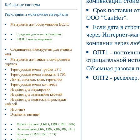
компенсации стоим
Кабельные системы
Срок поставки от
Расходные и монтажные материалы
ООО "СанНет".
Материалы для обслуживания ВОЛС
Если дата в строч
через Интернет-маг
Средства для очистки оптики
КДЗС Гильзы защитные
компании через люб
Соединители и инструмент для медных
ОПТ1 - постоянны
жил
отрицательной исто
Материалы для пайки и изолирования
скруток
Объемная разовая 
Термоусаживаемые трубки ТУТ
Термоусаживаемые манжеты ТУМ
ОПТ2 - реселлер.
Ленты, мастики, клеи, герметики
Термоусаживаемые колпачки
Изделия для маркировки
Изделия для заземления кабелей
Изделия для подвески и прокладки
кабелей
Изолента
Элементы питания
Мизинчиковые (LR03; FR03; R03; 286)
Пальчиковые (LR6; FR6; ZR6; R6; 316)
Большие (LR20; R20; 373)
Крона