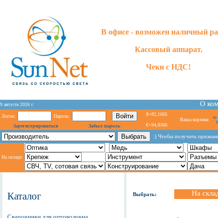
В офисе - возможен наличный ра
Кассовый аппарат.
Чеки с НДС!
О ко
9 августа 2026 г.
$=82,1665
Логин:
Пароль:
Ваша корзина
€=94,8366
Зарегистрироваться
Забыл пароль
:) Чтобы получить признан
На складе:
На скла
Каталог
Выбрать:
Сварочники для оптоволокна