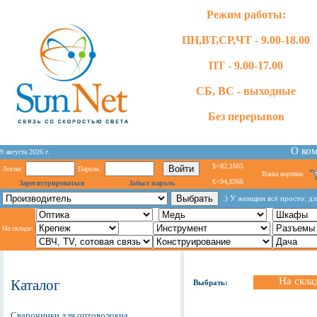
Режим работы:
ПН,ВТ,СР,ЧТ - 9.00-18.00
ПТ - 9.00-17.00
СБ, ВС - выходные
Без перерывов
О ко
9 августа 2026 г.
$=82,1665
Логин:
Пароль:
Ваша корзина
€=94,8366
Зарегистрироваться
Забыл пароль
:) У женщин всё просто: дл
На складе:
На скла
Каталог
Выбрать:
Сварочники для оптоволокна