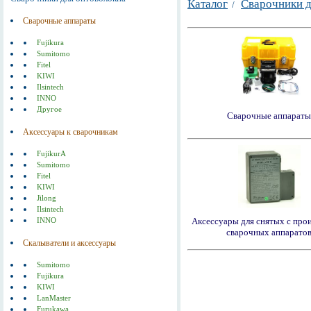
Каталог
Сварочники д
/
Сварочные аппараты
Fujikura
Sumitomo
Fitel
KIWI
Ilsintech
INNO
Другое
Сварочные аппарат
Аксессуары к сварочникам
FujikurA
Sumitomo
Fitel
KIWI
Jilong
Ilsintech
Аксессуары для снятых с про
INNO
сварочных аппарато
Скалыватели и аксессуары
Sumitomo
Fujikura
KIWI
LanMaster
Furukawa