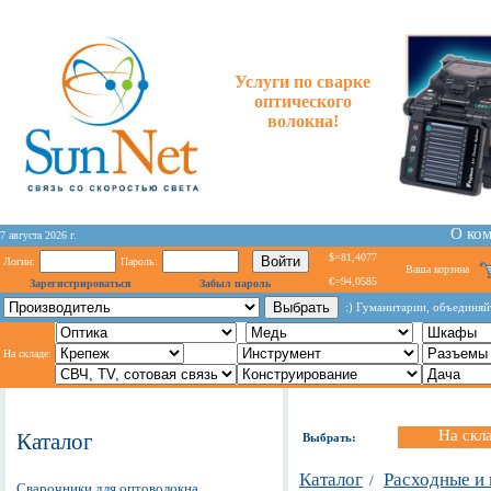
Услуги по сварке
оптического
волокна!
О ко
7 августа 2026 г.
$=81,4077
Логин:
Пароль:
Ваша корзина
€=94,0585
Зарегистрироваться
Забыл пароль
:) Гуманитарии, объединяйт
На складе:
На скл
Каталог
Выбрать:
Каталог
Расходные и
/
Сварочники для оптоволокна