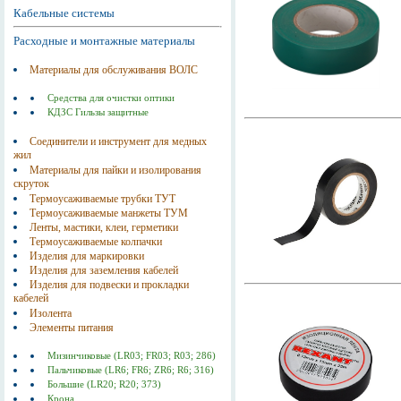
Кабельные системы
Расходные и монтажные материалы
Материалы для обслуживания ВОЛС
Средства для очистки оптики
КДЗС Гильзы защитные
Соединители и инструмент для медных
жил
Материалы для пайки и изолирования
скруток
Термоусаживаемые трубки ТУТ
Термоусаживаемые манжеты ТУМ
Ленты, мастики, клеи, герметики
Термоусаживаемые колпачки
Изделия для маркировки
Изделия для заземления кабелей
Изделия для подвески и прокладки
кабелей
Изолента
Элементы питания
Мизинчиковые (LR03; FR03; R03; 286)
Пальчиковые (LR6; FR6; ZR6; R6; 316)
Большие (LR20; R20; 373)
Крона