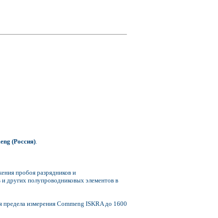
eng (Россия)
.
ения пробоя разрядников и
 и других полупроводниковых элементов в
я предела измерения Commeng ISKRA до 1600