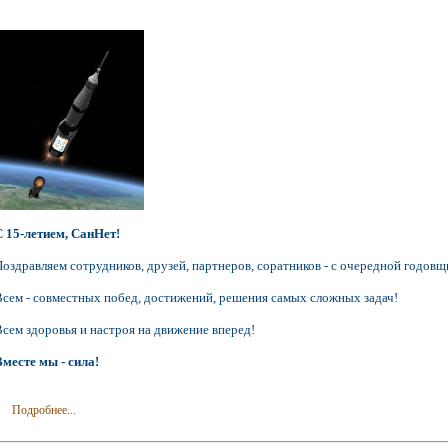
С 15-летием, СанНет!
Поздравляем сотрудников, друзей, партнеров, соратников - с очередной годовщ
Всем - совместных побед, достижений, решения самых сложных задач!
Всем здоровья и настроя на движение вперед!
Вместе мы - сила!
Подробнее...