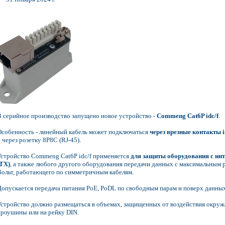
В серийное производство запущено новое устройство -
Commeng Cat6P idc/f
.
Особенность - линейный кабель может подключаться
через врезные контакты i
 через розетку 8P8C (RJ-45).
Устройство Commeng Cat6P idc/f применяется
для защиты оборудования с ин
(TX)
, а также любого другого оборудования передачи данных с максимальным 
Вольт, работающего по симметричным кабелям.
Допускается передача питания PoE, PoDL по свободным парам и поверх данных
Устройство должно размещаться в объемах, защищенных от воздействия окруж
проушины или на рейку DIN.