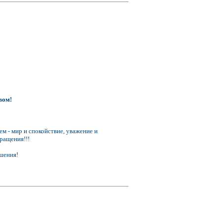
вом!
м - мир и спокойствие, уважение и
ращения!!!
ршения!