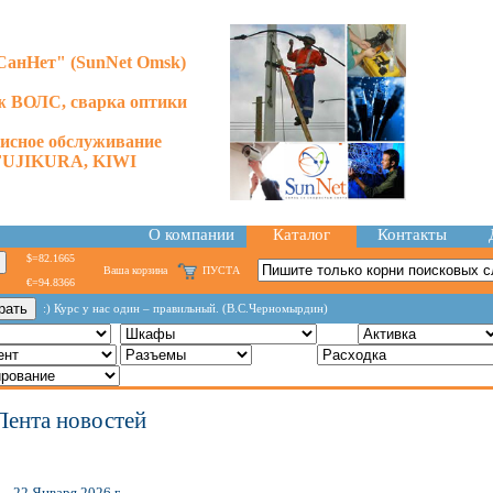
анНет" (SunNet Omsk)
 ВОЛС, сварка оптики
висное обслуживание
FUJIKURA, KIWI
О компании
Каталог
Контакты
$=82.1665
Ваша корзина
ПУСТА
€=94.8366
:) Курс у нас один – правильный. (В.С.Черномырдин)
Лента новостей
22 Января 2026 г.