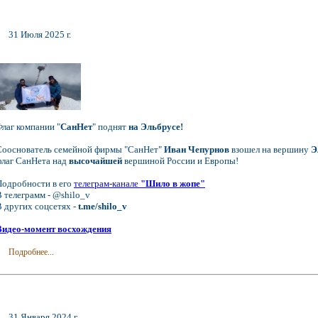
31 Июля 2025 г.
Флаг компании "
СанНет
" поднят
на Эльбрусе!
Сооснователь семейной фирмы "СанНет"
Иван Чепурнов
взошел на вершину
Э
флаг СанНета над
высочайшей
вершиной России и Европы!
Подробности в его
телеграм-канале
"Шило в жопе"
В телеграмм - @shilo_v
В других соцсетях -
t.me/shilo_v
Видео-момент восхождения
Подробнее...
31 Января 2024 г.