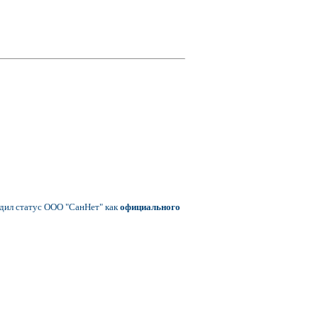
дил статус ООО "СанНет" как
официального