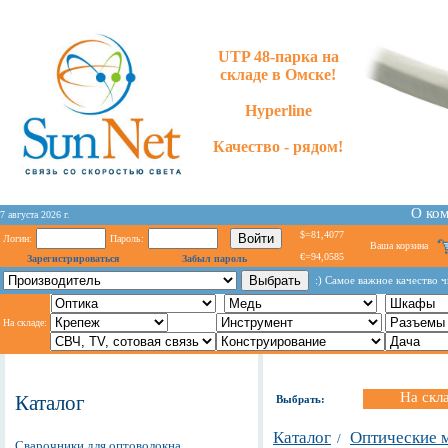
UTP 48-парка на
складе в Омске!
Hyperline
Качество - рядом!
О ко
7 августа 2026 г.
$=81,4077
Логин:
Пароль:
Ваша корзина
€=94,0585
Зарегистрироваться
Забыл пароль
:) Самое важное качество ч
На складе:
На скл
Каталог
Выбрать:
Каталог
Оптические 
/
Сварочники для оптоволокна