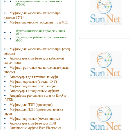
и внутризоновыми муфтами типа
МТОК
Муфты для кабельной канализации
(вводы ТУТ)
Муфты оптические городские типа МОГ
Муфты оптические городские типа
МОГ
Изделия для работы с муфтами типа
МОГ
Муфты для кабельной канализации (спец.
вводы)
Аксессуары к муфтам для кабельной
канализации
Муфты грунтовые магистральные (спец.
вводы)
Аксессуары для грунтовых муфт
Муфты подвесные (вводы ТУТ)
Муфты подвесные (спец. вводы)
Аксессуары к подвесным муфтам
Аварийные ремонтные вставки ВРО и
АТКК
Муфты для ЛЭП (грозотрос)
Муфты для ЛЭП (грозотрос, плавка
льда)
Муфты подвесные (механ. вводы)
Аксессуары к муфтам для ЛЭП
Оптические муфты Tyco Electronics