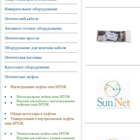
Измерительное оборудование
Оптический кабель
Активное сетевое оборудование
Оптические кроссы
Оборудование для монтажа кабеля
Оптическая пассивка
Кроссовое оборудование
Оптические муфты
Магистральные муфты типа МТОК
Магистральные муфты типа МТОК
Изделия для работы с магистральными
муфтами типа МТОК
Общие аксессуары к муфтам
Универсальные и внутризоновые муфты
типа МТОК
Универсальные муфты типа МТОК
Изделия для работы с универсальными