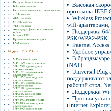
Интернет (факс) модемы
Высокая скоро
Кабельные модемы
протокола IEEE 
Оптические мультиплексоры и модемы
xDSL модемы
Wireless Prote
ADSL-модемы
SHDSL-модемы
wifi-адаптерами
VDSL-модемы
Аксессуары: фильтры, сплиттеры,
Поддержка 64
кабели
Модемы LTE
PSK/WPA2-PSK
Профессиональные модемы
Internet Acces
GSM модемы
Удобное управ
Модули SFP, XFP, GBIC
В брандмауэре
SFP для витой пары
SFP 155M двухволоконные
(NAT)
SFP 155M одномодовые
одноволоконные
Universal Plug 
SFP 1.25G многомодовые
двухволоконные
поддерживают эл
SFP 1.25G одномодовые
двухволоконные
SFP 1.25G одномодовые
рабочий стол, Net
одноволоконные
SFP 2.5G одномодовые
Поддержка Wi-F
двухволоконные
SFP 2.5G одномодовые
одноволоконные
Простая устан
SFP+ 10G для витой пары
SFP+ 10G многомодовые
(Internet Explorer
двухволоконные
SFP+ 10G одномодовые