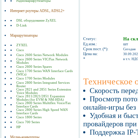
Радиомаршрутизаторы
Интернет роутеры ADSL, ADSL2+
DSL оборудование ZyXEL
D-Link
Маршрутизаторы
Статус:
На скл
Ед.изм.:
шт
ZYXEL
Срок пост. (*):
Сегодня
Cisco
Цена на:
30.09.20
Cisco 2600 Series Network Modules
*
в т.ч. НД
Cisco 2600 Series VIC/Fax Network
Modules
Cisco 2600 Series Spares
Cisco 1700 Series WAN Interface Cards
(WICs)
Техническое 
Cisco 1700 Series Modules
Cisco 2800 Series Integrated Services
Router
Скорость пере
Cisco 2821 and 2851 Series Extension
Voice Modules
Cisco 2811/2821/2851 Expansion
Просмотр поток
Modules (for EVM & NM-HDA)
Cisco 2800 Series Multiflex Voice/Fax
онлайн-игры без
Interface Cards
Cisco 2800 Series High Speed WAN
Interface Cards
Удобная и быс
Cisco 1800 Series
провайдеров пр
Cisco 700 Series
HP
Поддержка IP-T
Медиа-конвертеры