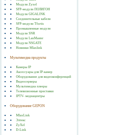
Модули Zyxel
SFP-модули ПОЛИГОН
Модули GIGALINK
Соединительные кабели
SFP-модули Tfortis
Промышленные модули
Модули SNR
Модули LanMaster
Модули NSGATE
Новинки Mlaxlink
Мультимедиа продукты
Камеры IP
Аксессуары для IP-камер
Оборудование для видеоконференций
Видеосерверы
Мультимедиа плееры
Телевизионные приставки
IPTV- медиацентры
Оборудование GEPON
MlaxLink
Элтекс
ZyXel
D-Link