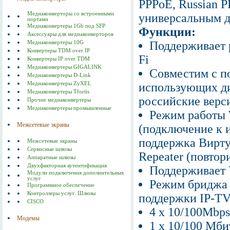
PPPoE, Russian P
Медиаконверторы со встроенными
универсальным д
портами
Медиаконвертеры 1Gb под SFP
Функции:
Аксессуары для медиаконверторов
Поддерживает 
Медиаконвертеры 10G
Конвертеры TDM over IP
Fi
Конвертеры IP over TDM
Медиаконвертеры GIGALINK
Совместим с п
Медиаконвертеры D-Link
Медиаконвертеры ZyXEL
использующих ди
Медиаконвертеры Tfortis
российские верс
Прочие медиаконвертеры
Медиаконвертеры промышленные
Режим работы Wi
Межсетевые экраны
(подключение к 
поддержка Вирту
Межсетевые экраны
Сервисные шлюзы
Repeater (повтор
Аппаратные шлюзы
Двухфакторная аутентификация
Поддерживает
Модули подключения дополнительных
услуг
Режим бриджа (
Программное обеспечение
Контроллеры услуг. Шлюзы
поддержки IP-T
CISCO
4 x 10/100Mbp
Модемы
1 x 10/100 Мби