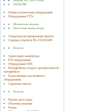
Модули XFP 10G CWDM
GIGALINK
Оптико-усилительное оборудование
Оборудование FTTx
Абонентские модемы
Оптические коммутаторы
Аппаратура резервирования трактов
Серверы устройств RS-232/422/485
Полигон
Аудио-видео конверторы
PoE оборудование
Оборудование ОПС
Интерфейсные модули, преобразователи
интерфейсов
Блоки питания для активного
оборудования
Сервисные пакеты
Полигон
Прочие аксессуары
Облачные решения
Разное