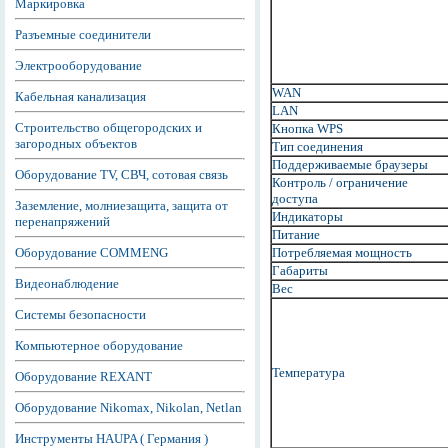
Маркировка
Разъемные соединители
Электрооборудование
WAN
Кабельная канализация
LAN
Строительство общегородских и
Кнопка WPS
загородных объектов
Тип соединения
Поддерживаемые браузеры
Оборудование TV, СВЧ, сотовая связь
Контроль / ограничение
доступа
Заземление, молниезащита, защита от
Индикаторы
перенапряжений
Питание
Оборудование COMMENG
Потребляемая мощность
Габариты
Видеонаблюдение
Вес
Системы безопасности
Компьютерное оборудование
Температура
Оборудование REXANT
Оборудование Nikomax, Nikolan, Netlan
Инструменты HAUPA ( Германия )