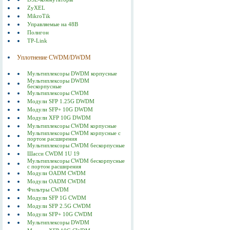
ZyXEL
MikroTik
Управляемые на 48В
Полигон
TP-Link
Уплотнение CWDM/DWDM
Мультиплексоры DWDM корпусные
Мультиплексоры DWDM
бескорпусные
Мультиплексоры CWDM
Модули SFP 1.25G DWDM
Модули SFP+ 10G DWDM
Модули XFP 10G DWDM
Мультиплексоры CWDM корпусные
Мультиплексоры CWDM корпусные с
портом расширения
Мультиплексоры CWDM бескорпусные
Шасси CWDM 1U 19
Мультиплексоры CWDM бескорпусные
с портом расширения
Модули OADM CWDM
Модули OADM CWDM
Фильтры CWDM
Модули SFP 1G CWDM
Модули SFP 2.5G CWDM
Модули SFP+ 10G CWDM
Мультиплексоры DWDM