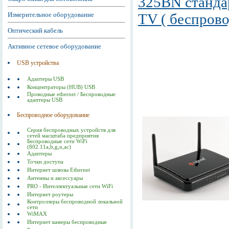
325BN стандар
Измерительное оборудование
TV ( беспров
Оптический кабель
Активное сетевое оборудование
USB устройства
Адаптеры USB
Концентраторы (HUB) USB
Проводные ethernet / Беспроводные
адаптеры USB
Беспроводное оборудование
Серия беспроводных устройств для
сетей масштаба предприятия
Беспроводные сети WiFi
(802.11a,b,g,n,ac)
Адаптеры
Точки доступа
Интернет шлюзы Ethernet
Антенны и аксессуары
PRO - Интеллектуальные сети WiFi
Интернет роутеры
Контроллеры беспроводной локальной
сети
WiMAX
Интернет камеры беспроводные