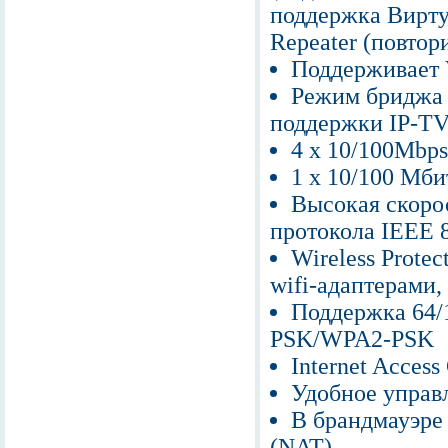
поддержка Вирту
Repeater (повтор
Поддерживает
Режим бриджа (
поддержки IP-T
4 x 10/100Mbp
1 x 10/100 Мби
Высокая скоро
протокола IEEE 
Wireless Prote
wifi-адаптерами
Поддержка 64
PSK/WPA2-PSK
Internet Acces
Удобное управ
В брандмауэре
(NAT)