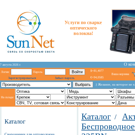
Услуги по сварке
оптического
волокна!
О ко
7 августа 2026 г.
$=81,4077
Логин:
Пароль:
Ваша корзина
€=94,0585
Зарегистрироваться
Забыл пароль
:) Желание, на которое не 
На складе:
Каталог
Акт
/
Каталог
Беспроводное
Сварочники для оптоволокна