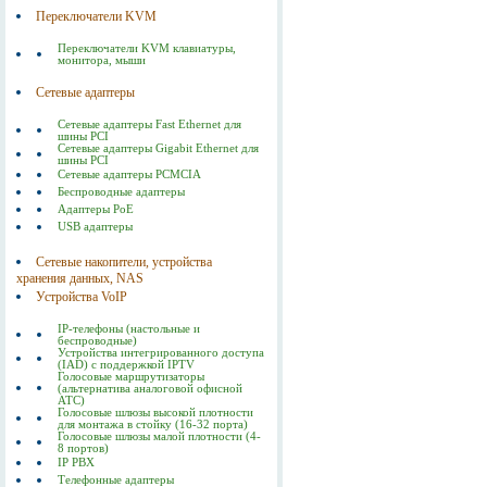
Переключатели KVM
Переключатели KVM клавиатуры,
монитора, мыши
Сетевые адаптеры
Сетевые адаптеры Fast Ethernet для
шины PCI
Сетевые адаптеры Gigabit Ethernet для
шины PCI
Сетевые адаптеры PCMCIA
Беспроводные адаптеры
Адаптеры РоЕ
USB адаптеры
Сетевые накопители, устройства
хранения данных, NAS
Устройства VoIP
IP-телефоны (настольные и
беспроводные)
Устройства интегрированного доступа
(IAD) с поддержкой IPTV
Голосовые маршрутизаторы
(альтернатива аналоговой офисной
АТС)
Голосовые шлюзы высокой плотности
для монтажа в стойку (16-32 порта)
Голосовые шлюзы малой плотности (4-
8 портов)
IP PBX
Телефонные адаптеры