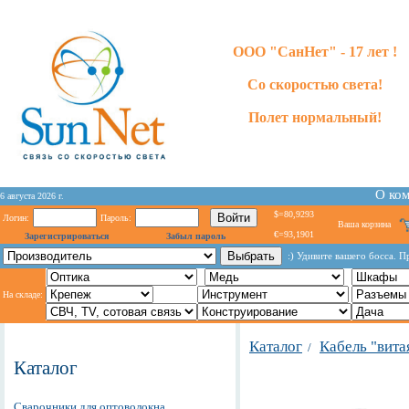
ООО "СанНет" - 17 лет !
Со скоростью света!
Полет нормальный!
О ко
6 августа 2026 г.
$=80,9293
Логин:
Пароль:
Ваша корзина
€=93,1901
Зарегистрироваться
Забыл пароль
:) Удивите вашего босса. П
На складе:
Каталог
Кабель "вита
/
Каталог
Сварочники для оптоволокна