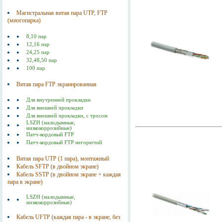
Магистральная витая пара UTP, FTP
(многопарка)
8,10 пар
12,16 пар
24,25 пар
32,48,50 пар
100 пар
Витая пара FTP экранированная
Для внутренней прокладки
Для внешней прокладки
Для внешней прокладки, с тросом
LSZH (малодымные,
низкокоррозийные)
Патч-кордовый FTP
Патч-кордовый FTP негорючий
Витая пара UTP (1 пара), монтажный
Кабель SFTP (в двойном экране)
Кабель SSTP (в двойном экране + каждая
пара в экране)
LSZH (малодымные,
низкокоррозийные)
Кабель UFTP (каждая пара - в экране, без