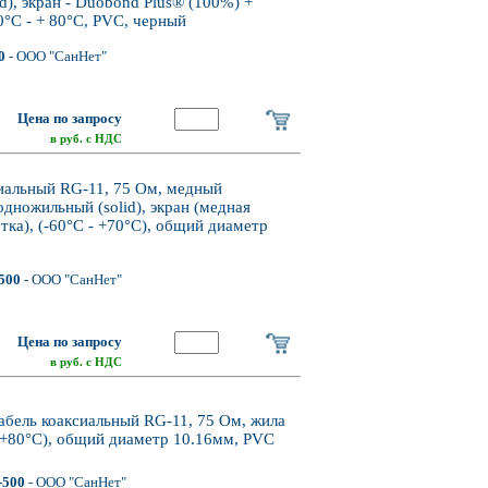
d), экран - Duobond Plus® (100%) +
0°С - + 80°С, PVC, черный
0
- ООО "СанНет"
Цена по запросу
в руб. с НДС
иальный RG-11, 75 Ом, медный
одножильный (solid), экран (медная
ка), (-60°С - +70°С), общий диаметр
500
- ООО "СанНет"
Цена по запросу
в руб. с НДС
абель коаксиальный RG-11, 75 Ом, жила
 +80°C), общий диаметр 10.16мм, PVC
-500
- ООО "СанНет"