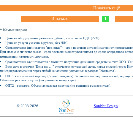
Показать ещё
В начало
1
* Комментарии
Цены на оборудование указаны в рублях, в том числе НДС (22%).
Цены на услуги указаны в рублях, без НДС.
Срок поставки (при статусе "под заказ") - срок поставки оптовой партии от производите
При малом количестве заказа - срок поставки может увеличиться до срока очередного оптов
компенсации стоимости доставки.
Срок поставки отсчитывается с момента получения денежных средств на счет ООО "Сан
Если дата в строчке "Цена на: ... " отличается от текущей даты, перед оплатой через 
менеджеров компании через любой канал связи, указанный в разделе "Контакты".
ОПТ1 - постоянный партнер (более 5 покупок). Условия - нет задолженностей, отрицат
Объемная разовая покупка (по решению менеджера).
ОПТ2 - реселлер. Объемная разовая покупка (по решению руководителя).
© 2008-2026
SunNet Design
ск, Екатеринбург, Елабуга, Елец, Елизово, Ельня, Еманжелинск, Емва, Енисейск, Ермолино, Ершов, Ессентуки, Ефремов, Железноводск, Железногорск (Красноярский край), Железногорск (Курская область), Железногорск-Илимский, Жердевка, Жигулёвск, Жиздра, Жирновск, Жуков, Жуковка, Жуковский, Завитинск, Заводоуковск, Заволжск, Заволжье, Задонск, Заинск, Закаменск, Заозёрный, Заозёрск, Западная Двина, Заполярный, Зарайск, Заречный (Пензенская область), Заречный (Свердловская область), Заринск, Звенигово, Звенигород, Зверево, Зеленогорск, Зеленоградск, Зеленодольск, Зеленокумск, Зерноград, Зея, Зима, Златоуст, Злынка, Змеиногорск, Знаменск, Зубцов, Зуевка, Ивангород, Иваново, Ивантеевка, Ивдель, Игарка, Ижевск, Избербаш, Изобильный, Иланский, Инза, Инкерман, Иннополис, Инсар, Инта, Ипатово, Ирбит, Иркутск, Исилькуль, Искитим, Истра, Ишим, Ишимбай, Йошкар-Ола, Кадников, Казань, Калач, Калач-на-Дону, Калачинск, Калининград, Калининск, Калтан, Калуга, Калязин, Камбарка, Каменка, Каменногорск, Каменск-Уральский, Каменск-Шахтинский, Камень-на-Оби, Камешково, Камызяк, Камышин, Камышлов, , , , Канаш, Кандалакша, Канск, Карабаново, Карабаш, Карабулак, Карасук, Карачаевск, Карачев, Каргат, Каргополь, Карпинск, Карталы, Касимов, Касли, Каспийск, Катав-Ивановск, Катайск, Качканар, Кашин, Кашира, Кедровый, Кемерово, Кемь, Керчь, Кизел, Кизилюрт, Кизляр, Кимовск, Кимры, Кингисепп, Кинель, Кинешма, Киреевск, Киренск, Киржач, Кириллов, Кириши, Киров (Калужская область), Киров (Кировская область), Кировград, Кирово-Чепецк, Кировск (Ленинградская область), Кировск (Мурманская область), Кирс, Кирсанов, Киселёвск, Кисловодск, Клин, Клинцы, Княгинино, Ковдор, Ковров, Ковылкино, Когалым, Кодинск, Козельск, Козловка, Козьмодемьянск, Кола, Кологрив, Коломна, Колпашево, Кольчугино, Коммунар, Комсомольск, Комсомольск-на-Амуре, Конаково, Кондопога, Кондрово, Константиновск, Копейск, Кораблино, Кореновск, Коркино, Королёв, Короча, Корсаков, Коряжма, Костерёво, Костомукша, Кострома, Котельники, Котельниково, Котельнич, Котлас, Котово, Котовск, Кохма, Красавино, Красноармейск, Красноармейск (Саратовская область), Красновишерск, Красногорск, Краснодар, Краснозаводск, Краснознаменск (Калининградская область), Краснознаменск, Краснокаменск, Краснокамск, Красноперекопск, Краснослободск (Волгоградская область), Краснослободск (Мордовия), Краснотурьинск, Красноуральск, Красноуфимск, Красноярск, Красный Кут, Красный Сулин, Красный Холм, Кремёнки, Кропоткин, Крымск, Кстово, Кубинка, Кувандык, Кувшиново, Кудымкар, Кузнецк, Куйбышев, Кулебаки, Кумертау, Кунгур, Купино, Курган, Курганинск, Курильск, Курлово, Куровское, Курск, Куртамыш, Курчатов, Куса, Кушва, Кызыл, Кыштым, Кяхта, Лабинск, Лабытнанги, Лагань, Ладушкин, Лаишево, Лакинск, Лангепас, Лахденпохья, Лебедянь, Лениногорск, Ленинск, Ленинск-Кузнецкий, Ленск, Лермонтов, Лесной, Лесозаводск, Лесосибирск, Ливны, Ликино-Дулёво, Липецк, Липки, Лиски, Лихославль, Лобня, Лодейное Поле, Лосино-Петровский, Луга, Луза, Лукоянов, Луховицы, Лысково, Лысьва, Лыткарино, Льгов, Любань, Люберцы, Любим, Людиново, Лянтор, Магадан, Магас, Магнитогорск, Майкоп, Майский, Макаров, Макарьев, Макушино, Малая Вишера, Малгобек, Малмыж, Малоархангельск, Малоярославец, Мамадыш, Мамоново, Мантурово, Мариинск, Мариинский Посад, Маркс, Махачкала, Мглин, Мегион, Медвежьегорск, Медногорск, Медынь, Межгорье, М