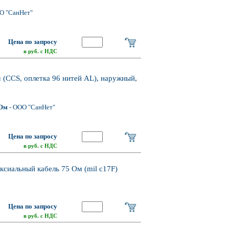
О "СанНет"
Цена по запросу
в руб. с НДС
 (CCS, оплетка 96 нитей AL), наружный,
 Ом
- ООО "СанНет"
Цена по запросу
в руб. с НДС
ксиальный кабель 75 Ом (mil c17F)
Цена по запросу
в руб. с НДС