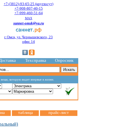
+7-(3812)-93-65-25 (круглосут)
+7-908-807-40-15
+7-999-460-51-64
MAX
sunnet-omsk@ya.ru
г. Омск, ул. Чернышевского, 23
офис 14
Доставка
Техсправка
Опросник
о вещи, которую видит впервые в жизни.
ина
таблица
прайс-лист
ральный)