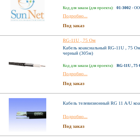
Код для заказа (для проекта):
01-3002
- ОО
Подробно...
Под заказ
RG-11U , 75 Ом
Кабель коаксиальный RG-11U , 75 Ом
черный (305м)
Код для заказа (для проекта):
RG-11U , 75
Подробно...
Под заказ
Кабель телевизионный RG 11 A/U коа
Подробно...
Под заказ