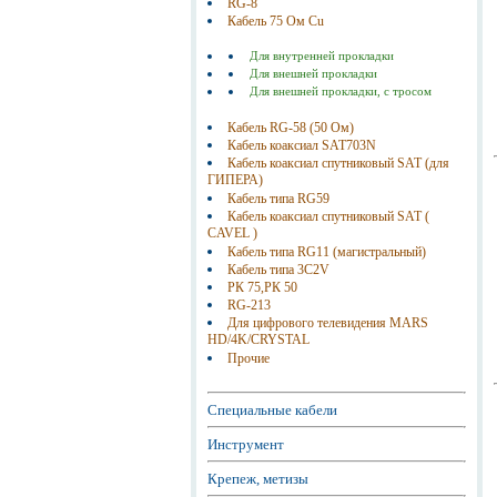
RG-8
Кабель 75 Ом Cu
Для внутренней прокладки
Для внешней прокладки
Для внешней прокладки, с тросом
Кабель RG-58 (50 Ом)
Кабель коаксиал SAT703N
Кабель коаксиал спутниковый SAT (для
ГИПЕРА)
Кабель типа RG59
Кабель коаксиал спутниковый SAT (
CAVEL )
Кабель типа RG11 (магистральный)
Кабель типа 3C2V
РК 75,РК 50
RG-213
Для цифрового телевидения MARS
HD/4K/CRYSTAL
Прочие
Специальные кабели
Инструмент
Крепеж, метизы