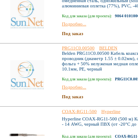
омедненная сталь, одножильный (soli
алюминиевая оплетка (77%), PVC, -4
Код для заказа (для проекта):
9064 010100
Подробно...
Под заказ
PRG11C0.00500
BELDEN
Belden PRG11C0.00500 Кабель коакс
проводник (диаметр 1.55 ± 0.02мм), 
фольга + 50% нелуженая медная оплет
10.1мм, PE, черный
Код для заказа (для проекта):
PRG11C0.00
Подробно...
Под заказ
COAX-RG11-500
Hyperline
Hyperline COAX-RG11-500 (500 м) К
- 14 AWG, черный ПВХ (от -20°C дo
Код для заказа (для проекта):
COAX-RG11