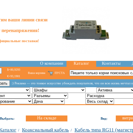
им ваши линии связи
т перенапряжения!
ициальные поставки!
О компании
Каталог
Контакты
$=80,9293
Ваша корзина
ПУСТА
€=93,1901
:) Реклама — это тонкое искусство убеждать покупателя, что он всю жизнь мечтал 
На складе
витр
Выбрать:
Вид:
Каталог
Коаксиальный кабель
Кабель типа RG11 (магист
/
/