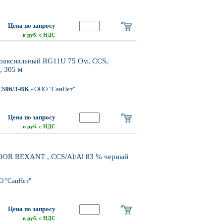
Цена по запросу
в руб. с НДС
оаксиальный RG11U 75 Ом, CCS,
, 305 м
S96/3-BK
- ООО "СанНет"
Цена по запросу
в руб. с НДС
OOR REXANT , CCS/Al/Al 83 % черный
О "СанНет"
Цена по запросу
в руб. с НДС