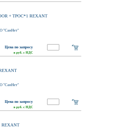
DOOR + ТРОС*1 REXANT
О "СанНет"
Цена по запросу
в руб. с НДС
й REXANT
О "СанНет"
Цена по запросу
в руб. с НДС
ый REXANT