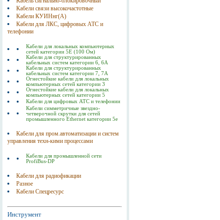
Кабель сигнально-блокировочный
Кабели связи высокочастотные
Кабели КУИНнг(А)
Кабели для ЛКС, цифровых АТС и
телефонии
Кабели для локальных компьютерных
сетей категории 5Е (100 Ом)
Кабели для структурированных
кабельных систем категории 6, 6A
Кабели для структурированных
кабельных систем категории 7, 7A
Огнестойкие кабели для локальных
компьютерных сетей категории 3
Огнестойкие кабели для локальных
компьютерных сетей категории 5
Кабели для цифровых АТС и телефонии
Кабели симметричные звездно-
четверочной скрутки для сетей
промышленного Ethernet категории 5е
Кабели для пром.автоматизации и систем
управления техн-кими процессами
Кабели для промышленной сети
ProfiBus-DP
Кабели для радиофикации
Разное
Кабели Спецресурс
Инструмент