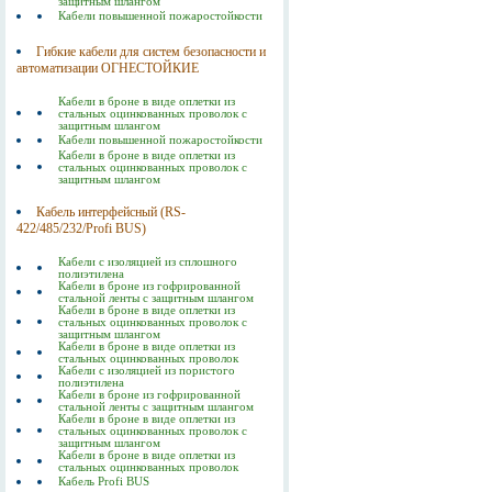
защитным шлангом
Кабели повышенной пожаростойкости
Гибкие кабели для систем безопасности и
автоматизации ОГНЕСТОЙКИЕ
Кабели в броне в виде оплетки из
стальных оцинкованных проволок c
защитным шлангом
Кабели повышенной пожаростойкости
Кабели в броне в виде оплетки из
стальных оцинкованных проволок c
защитным шлангом
Кабель интерфейсный (RS-
422/485/232/Profi BUS)
Кабели с изоляцией из сплошного
полиэтилена
Кабели в броне из гофрированной
стальной ленты с защитным шлангом
Кабели в броне в виде оплетки из
стальных оцинкованных проволок с
защитным шлангом
Кабели в броне в виде оплетки из
стальных оцинкованных проволок
Кабели с изоляцией из пористого
полиэтилена
Кабели в броне из гофрированной
стальной ленты с защитным шлангом
Кабели в броне в виде оплетки из
стальных оцинкованных проволок с
защитным шлангом
Кабели в броне в виде оплетки из
стальных оцинкованных проволок
Кабель Profi BUS