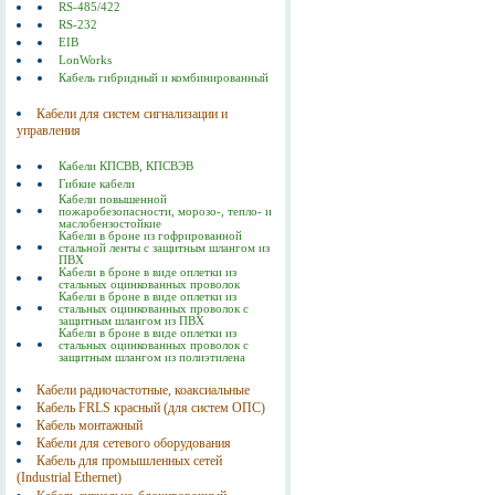
RS-485/422
RS-232
EIB
LonWorks
Кабель гибридный и комбинированный
Кабели для систем сигнализации и
управления
Кабели КПСВВ, КПСВЭВ
Гибкие кабели
Кабели повышенной
пожаробезопасности, морозо-, тепло- и
маслобензостойкие
Кабели в броне из гофрированной
стальной ленты с защитным шлангом из
ПВХ
Кабели в броне в виде оплетки из
стальных оцинкованных проволок
Кабели в броне в виде оплетки из
стальных оцинкованных проволок с
защитным шлангом из ПВХ
Кабели в броне в виде оплетки из
стальных оцинкованных проволок с
защитным шлангом из полиэтилена
Кабели радиочастотные, коаксиальные
Кабель FRLS красный (для систем ОПС)
Кабель монтажный
Кабели для сетевого оборудования
Кабель для промышленных сетей
(Industrial Ethernet)