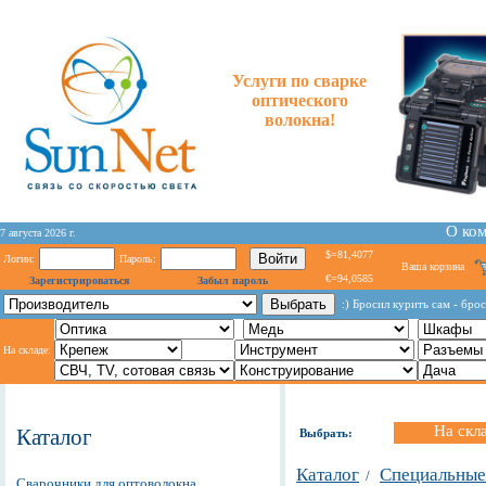
Услуги по сварке
оптического
волокна!
О ко
7 августа 2026 г.
$=81,4077
Логин:
Пароль:
Ваша корзина
€=94,0585
Зарегистрироваться
Забыл пароль
:) Бросил курить сам - бро
На складе:
На скл
Каталог
Выбрать:
Каталог
Специальные
/
Сварочники для оптоволокна