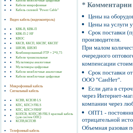
Кабели межблочные цифровые
* Комментарии
Кабели микрофонные
Кабель cиловой "Power Cable"
Цены на оборудов
Видео кабель (видеоконтроль)
Цены на услуги у
КВК-В, КВК-П
Срок поставки (п
КВК-П-2 HF
производителя.
КВОС
ККСВ, ККСП, ККСВГ, ККСПГ
При малом количест
ШВЭВ, ШВЭП
Комбинированный FTP + 2*0,75
очередного оптовог
Кабели триаксиальные
компенсации стоим
Мультикоры аналоговые
Мультикоры цифровые
Срок поставки от
Кабели межблочные аналоговые
Кабели межблочные цифровые
ООО "СанНет".
Микрофонный кабель
Если дата в строч
Сигнальный кабель
через Интернет-маг
КСВВ, КСВЭВ LS
компании через люб
КПС, КПСЭ FRLS
КПС, КПСЭ FRHF
ОПТ1 - постоянны
КОПСВ, КОПСЭВ FRLS красный кабель
(для систем ОПС)
отрицательной исто
КСПВ,КСПЭВ
Объемная разовая 
Телефонный кабель