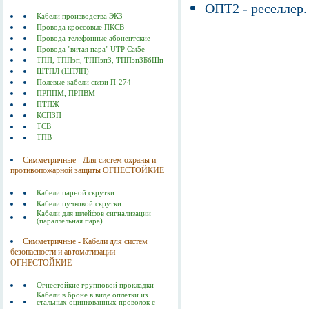
ОПТ2 - реселлер.
Кабели производства ЭКЗ
Провода кроссовые ПКСВ
Провода телефонные абонентские
Провода "витая пара" UTP Cat5e
ТПП, ТППэп, ТППэпЗ, ТППэпЗБбШп
ШТПЛ (ШТЛП)
Полевые кабели связи П-274
ПРППМ, ПРПВМ
ПТПЖ
КСПЗП
ТСВ
ТПВ
Симметричные - Для систем охраны и
противопожарной защиты ОГНЕСТОЙКИЕ
Кабели парной скрутки
Кабели пучковой скрутки
Кабели для шлейфов сигнализации
(параллельная пара)
Симметричные - Кабели для систем
безопасности и автоматизации
ОГНЕСТОЙКИЕ
Огнестойкие групповой прокладки
Кабели в броне в виде оплетки из
стальных оцинкованных проволок c