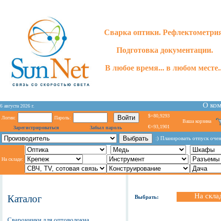
Сварка оптики. Рефлектометри
Подготовка документации.
В любое время... в любом месте..
О ко
6 августа 2026 г.
$=80,9293
Логин:
Пароль:
Ваша корзина
€=93,1901
Зарегистрироваться
Забыл пароль
:) Планировать отпуск очен
На складе:
На скла
Каталог
Выбрать:
Сварочники для оптоволокна