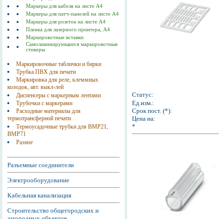
Маркеры для кабеля на листе А4
Маркеры для патч-панелей на листе А4
Маркеры для розеток на листе А4
Пленка для лазерного принтера, А4
Маркировочные вставки
Самоламинирующиеся маркировочные
стикеры
Маркировочные таблички и бирки
Трубка ПВХ для печати
Маркировка для реле, клеммных
колодок, авт. выкл-лей
Статус:
Диспенсеры с маркерным лентами
Ед.изм.:
Трубочки с маркерами
Срок пост. (*):
Расходные материалы для
Цена на:
термотрансферной печати
*
Термоусадочные трубки для BMP21,
BMP71
Разное
Разъемные соединители
Электрооборудование
Кабельная канализация
Строительство общегородских и
загородных объектов