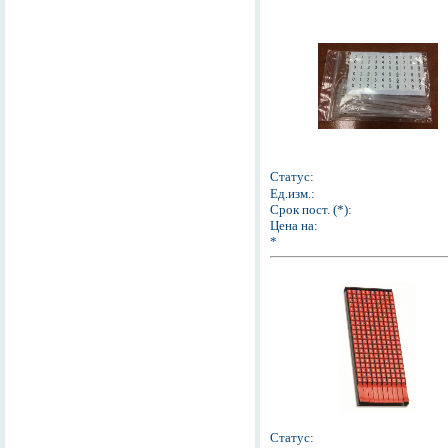
Статус:
Ед.изм.:
Срок пост. (*):
Цена на:
*
Статус: