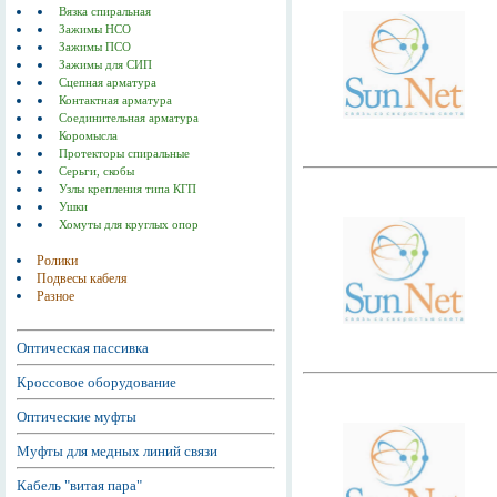
Вязка спиральная
Зажимы НСО
Зажимы ПСО
Зажимы для СИП
Сцепная арматура
Контактная арматура
Соединительная арматура
Коромысла
Протекторы спиральные
Серьги, скобы
Узлы крепления типа КГП
Ушки
Хомуты для круглых опор
Ролики
Подвесы кабеля
Разное
Оптическая пассивка
Кроссовое оборудование
Оптические муфты
Муфты для медных линий связи
Кабель "витая пара"