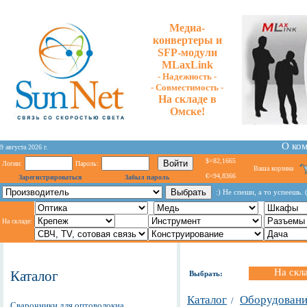
Медиа-
конвертеры и
SFP-модули
MLaxLink
- Надежность -
- Cовместимость -
На складе в
Омске!
О ко
9 августа 2026 г.
$=82,1665
Логин:
Пароль:
Ваша корзина
€=94,8366
Зарегистрироваться
Забыл пароль
:) Не спеши, а то успеешь.
На складе:
На скл
Каталог
Выбрать:
Каталог
Оборудовани
/
Сварочники для оптоволокна