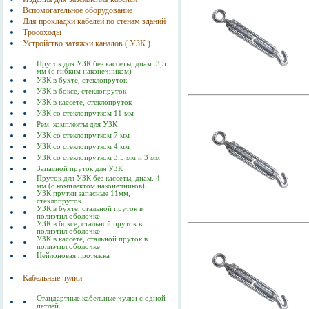
Вспомогательное оборудование
Для прокладки кабелей по стенам зданий
Тросоходы
Устройство затяжки каналов ( УЗК )
Пруток для УЗК без кассеты, диам. 3,5
мм (с гибким наконечником)
УЗК в бухте, стеклопруток
УЗК в боксе, стеклопруток
УЗК в кассете, стеклопруток
УЗК со стеклопрутком 11 мм
Рем. комплекты для УЗК
УЗК со стеклопрутком 7 мм
УЗК со стеклопрутком 4 мм
УЗК со стеклопрутком 3,5 мм и 3 мм
Запасной пруток для УЗК
Пруток для УЗК без кассеты, диам. 4
мм (с комплектом наконечников)
УЗК прутки запасные 11мм,
стеклопруток
УЗК в бухте, стальной пруток в
полиэтил.оболочке
УЗК в боксе, стальной пруток в
полиэтил.оболочке
УЗК в кассете, стальной пруток в
полиэтил.оболочке
Нейлоновая протяжка
Кабельные чулки
Стандартные кабельные чулки с одной
петлей