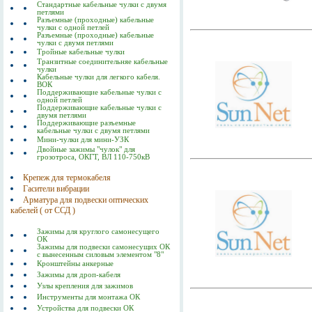
Стандартные кабельные чулки с двумя
петлями
Разъемные (проходные) кабельные
чулки с одной петлей
Разъемные (проходные) кабельные
чулки с двумя петлями
Тройные кабельные чулки
Транзитные соединительняе кабельные
чулки
Кабельные чулки для легкого кабеля.
ВОК
Поддерживающие кабельные чулки с
одной петлей
Поддерживающие кабельные чулки с
двумя петлями
Поддерживающие разъемные
кабельные чулки с двумя петлями
Мини-чулки для мини-УЗК
Двойные зажимы "чулок" для
грозотроса, ОКГТ, ВЛ 110-750кВ
Крепеж для термокабеля
Гасители вибрации
Арматура для подвески оптических
кабелей ( от ССД )
Зажимы для круглого самонесущего
ОК
Зажимы для подвески самонесущих ОК
с вынесенным силовым элементом "8"
Кронштейны анкерные
Зажимы для дроп-кабеля
Узлы крепления для зажимов
Инструменты для монтажа ОК
Устройства для подвески ОК