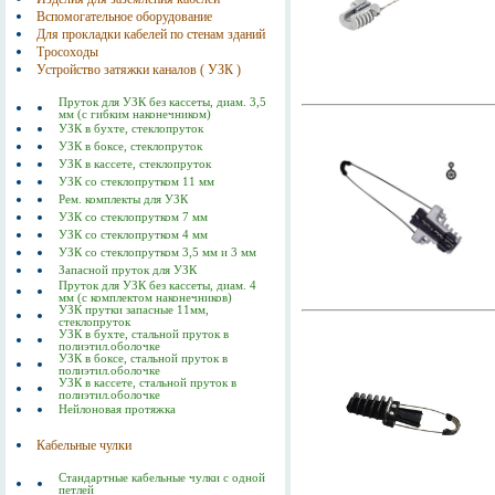
Вспомогательное оборудование
Для прокладки кабелей по стенам зданий
Тросоходы
Устройство затяжки каналов ( УЗК )
Пруток для УЗК без кассеты, диам. 3,5
мм (с гибким наконечником)
УЗК в бухте, стеклопруток
УЗК в боксе, стеклопруток
УЗК в кассете, стеклопруток
УЗК со стеклопрутком 11 мм
Рем. комплекты для УЗК
УЗК со стеклопрутком 7 мм
УЗК со стеклопрутком 4 мм
УЗК со стеклопрутком 3,5 мм и 3 мм
Запасной пруток для УЗК
Пруток для УЗК без кассеты, диам. 4
мм (с комплектом наконечников)
УЗК прутки запасные 11мм,
стеклопруток
УЗК в бухте, стальной пруток в
полиэтил.оболочке
УЗК в боксе, стальной пруток в
полиэтил.оболочке
УЗК в кассете, стальной пруток в
полиэтил.оболочке
Нейлоновая протяжка
Кабельные чулки
Стандартные кабельные чулки с одной
петлей