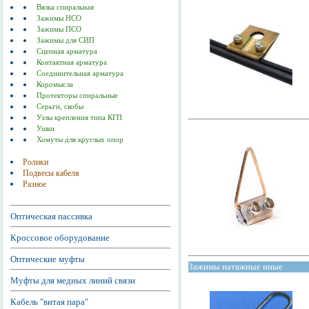
Вязка спиральная
Зажимы НСО
Зажимы ПСО
Зажимы для СИП
Сцепная арматура
Контактная арматура
Соединительная арматура
Коромысла
Протекторы спиральные
Серьги, скобы
Узлы крепления типа КГП
Ушки
Хомуты для круглых опор
Ролики
Подвесы кабеля
Разное
Оптическая пассивка
Кроссовое оборудование
Оптические муфты
Зажимы натяжные иные
Муфты для медных линий связи
Кабель "витая пара"