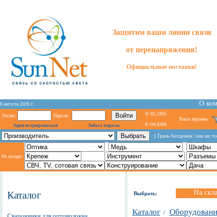
Защитим ваши линии связи
от перенапряжения!
Официальные поставки!
О ко
8 августа 2026 г.
$=82,1665
Логин:
Пароль:
Ваша корзина
€=94,8366
Зарегистрироваться
Забыл пароль
:) Грязь бесценна: она не т
На складе:
На скл
Каталог
Выбрать:
Каталог
Оборудовани
/
Сварочники для оптоволокна