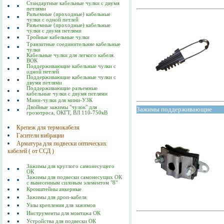
Стандартные кабельные чулки с двумя
петлями
Разъемные (проходные) кабельные
чулки с одной петлей
Разъемные (проходные) кабельные
чулки с двумя петлями
Тройные кабельные чулки
Транзитные соединительняе кабельные
чулки
Кабельные чулки для легкого кабеля.
ВОК
Поддерживающие кабельные чулки с
одной петлей
Поддерживающие кабельные чулки с
двумя петлями
Поддерживающие разъемные
кабельные чулки с двумя петлями
Мини-чулки для мини-УЗК
Двойные зажимы "чулок" для
Зажимы поддерживающие
грозотроса, ОКГТ, ВЛ 110-750кВ
Крепеж для термокабеля
Гасители вибрации
Арматура для подвески оптических
кабелей ( от ССД )
Зажимы для круглого самонесущего
ОК
Зажимы для подвески самонесущих ОК
с вынесенным силовым элементом "8"
Кронштейны анкерные
Зажимы для дроп-кабеля
Узлы крепления для зажимов
Инструменты для монтажа ОК
Устройства для подвески ОК