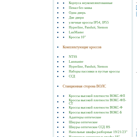
Корпуса неукомплектованные
Пенал без замка
Одна дверь
Две двери
уличные кроссы IP54, IP55
Hyperline, Panduit, Siemon
LanMaster
Кроссы 10"
Комплектующие кроссов
NTSS
Lanmaster
Hyperline, Panduit, Siemon
Наборы пассивки в пустые кроссы
ССД
Станционная сторона ВОЛС
Кроссы высокой плотности ВОКС-ФП
Кроссы высокой плотности ВОКС-ФП-
СТ
Кроссы высокой плотности ВОКС-Ф
Кроссы высокой плотности ВОКС-Б
Адаптеры оптические
Шнуры оптические
Шнуры оптические ССД HS
Напольные шкафы разборные 19/21/23"
Настенные секционные шкафы 19"