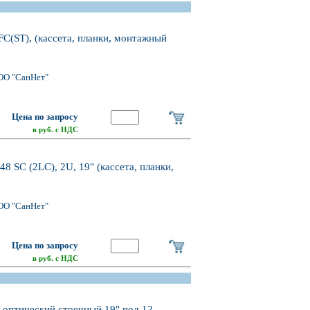
C(ST), (кассета, планки, монтажный
ОО "СанНет"
Цена по запросу
в руб. с НДС
 SC (2LC), 2U, 19" (кассета, планки,
ОО "СанНет"
Цена по запросу
в руб. с НДС
 оптический стоечный 19" под 12