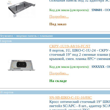
сплошная панель под 32 адаптера SC
Код для заказа (для проекта):
SN0601
- ОО
Подробно...
Под заказ
Неукомпл. - лицевая панель с планками
8 портов
СКРУ-1U19-A8/16-FC/ST
8 портов, 1U, ШКО-С-1U-24 - СКРУ-
стоечный 19" под 2 сменные планки (
крышкой, смен. планка 8FC+ сменная
Код для заказа (для проекта):
SNXXXX
- О
Подробно...
На складе
16 портов
SN-SB-ШКО-C-1U-16/8SC
Кросс оптический стоечный 19" ШКО
пигтейл SC/APC - 8 шт., адаптер SC/A
с крышкой, крепеж) TKC