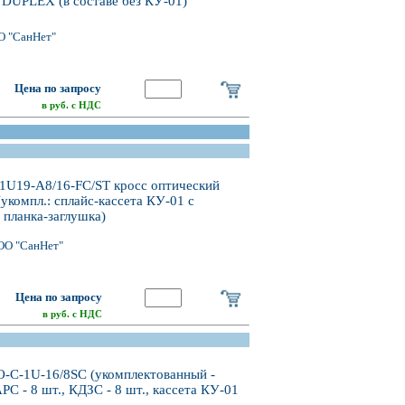
 DUPLEX (в составе без КУ-01)
О "СанНет"
Цена по запросу
в руб. с НДС
1U19-A8/16-FC/ST кросс оптический
укомпл.: сплайс-кассета КУ-01 с
 планка-заглушка)
ОО "СанНет"
Цена по запросу
в руб. с НДС
-C-1U-16/8SC (укомплектованный -
PC - 8 шт., КДЗС - 8 шт., кассета КУ-01