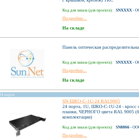
Код для заказа (для проекта):
SNXXXX
- О
Подробно...
На складе
Панель оптическая распределитель
Код для заказа (для проекта):
SNXXXX
- О
Подробно...
На складе
24 порта
SN-ШКО-С-1U-24 RAL9005
24 порта, 1U, ШКО-С-1U-24 - кросс 
планки, ЧЕРНОГО цвета RAL 9005 (бе
комплектации)
Код для заказа (для проекта):
SN8866
- ОО
Подробно...