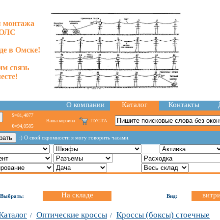
я монтажа
ОЛС
аде в Омске!
им связь
есте!
О компании
Каталог
Контакты
$=81,4077
Ваша корзина
ПУСТА
€=94,0585
:) О свой скромности я могу говорить часами.
На складе
витр
Выбрать:
Вид:
Каталог
Оптические кроссы
Кроссы (боксы) стоечные
/
/