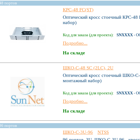
48 портов
КРС-48 FC(ST)
Оптический кросс стоечный КРС-48 F
набор)
Код для заказа (для проекта):
SNXXXX
- О
Подробно...
На складе
ШКО-С-48 SC (2LC), 2U
Оптический кросс стоечный ШКО-С-48
монтажный набор)
Код для заказа (для проекта):
SNXXXX
- О
Подробно...
На складе
96 портов
ШКО-С-3U-96
NTSS
96 портов, 3U, ШКО-С-3U-96 - кросс