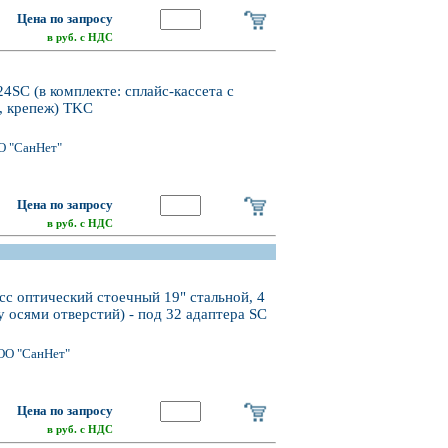
Цена по запросу
в руб. с НДС
SC (в комплекте: сплайс-кассета с
, крепеж) TKC
О "СанНет"
Цена по запросу
в руб. с НДС
сс оптический стоечный 19" стальной, 4
 осями отверстий) - под 32 адаптера SC
ОО "СанНет"
Цена по запросу
в руб. с НДС