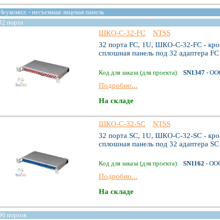
Неукомпл. - несъемная лицевая панель
32 порта
ШКО-С-32-FC
NTSS
32 порта FC, 1U, ШКО-С-32-FC - кро
сплошная панель под 32 адаптера FC 
Код для заказа (для проекта):
SN1347
- ОО
Подробно...
На складе
ШКО-С-32-SC
NTSS
32 порта SC, 1U, ШКО-С-32-SC - кро
сплошная панель под 32 адаптера SC 
Код для заказа (для проекта):
SN1162
- ОО
Подробно...
На складе
96 портов