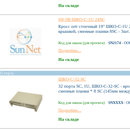
На складе
SN-SB-ШКО-C-1U 24SC
Кросс опт стоечный 19" ШКО-C-1U 24
крышкой, сменные планки 8SC - 3шт.
Код для заказа (для проекта):
SN2174
- ОО
Подробно...
На складе
32 порта
ШКО-С-32-SC
32 порта SC, 1U, ШКО-С-32-SC - кро
сменные планки * 8 SC (145мм между
Код для заказа (для проекта):
SNXXXX
- О
Подробно...
На складе