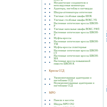
G.657A
Механические соединители и
неполируемые коннекторы
Адаптеры, пигтейлы и патчкорды
Шнуры-аттенюаторы оптические
Уличные столбовые шкафы ШОК
Уличные столбовые шкафы ВОКС-УБ
Настенные оптические кроссы ШКОН-
Р
Уличные напольные шкафы ВОКС-УФП
Настенные оптические кроссы ШКОН-
У
Муфты-кроссы
Настенные оптические кроссы ШКОН-
УМ
Муфты-кроссы сплиттерные
Настенные оптические кроссы ШКОН-
СТ
Настенные оптические кроссы ШКОН-
МА
Настенные кроссы повышенной
емкости ШКОН-К
Кроссы ССД
Укомплектованные адаптерами и
пигтейлами ССД
Неукомплектованные адаптерами и
пигтейлами ССД
MPO
Панели и кассеты
Шнуры MPO OS2