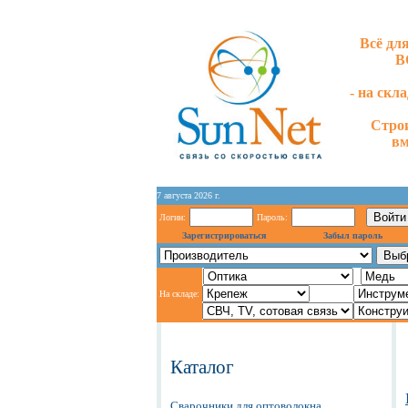
Всё дл
В
- на скл
Стро
вм
7 августа 2026 г.
Логин:
Пароль:
Зарегистрироваться
Забыл пароль
На складе:
Каталог
Сварочники для оптоволокна