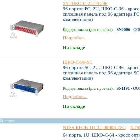
SN-ШКО-С-2U-FC-96
96 портов FC, 2U, ШКО-С-96 - кросс
сплошная панель под 96 адаптера FC 
комплектации)
Код для заказа (для проекта):
SN0006
- ОО
Подробно...
На складе
ШКО-С-96-SC
96 портов SC, 2U, ШКО-С-96 - кросс
сплошная панель под 96 адаптера SC 
комплектации)
Код для заказа (для проекта):
SN1191
- ОО
Подробно...
На складе
64 порта
NTSS-RFOB-1U-32-00000-2SC
NTS
64 порта, 1U, ШКО-С-64 - кросс опт