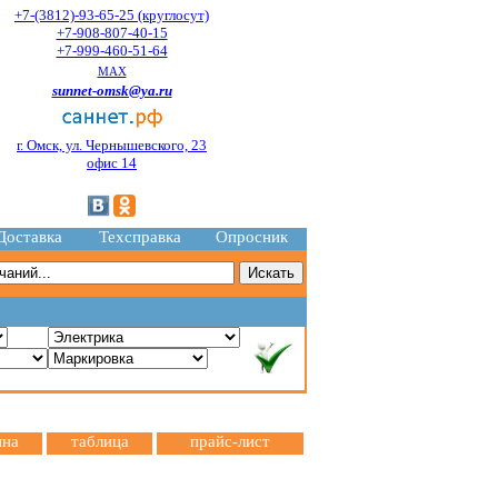
+7-(3812)-93-65-25 (круглосут)
+7-908-807-40-15
+7-999-460-51-64
MAX
sunnet-omsk@ya.ru
г. Омск, ул. Чернышевского, 23
офис 14
Доставка
Техсправка
Опросник
ина
таблица
прайс-лист