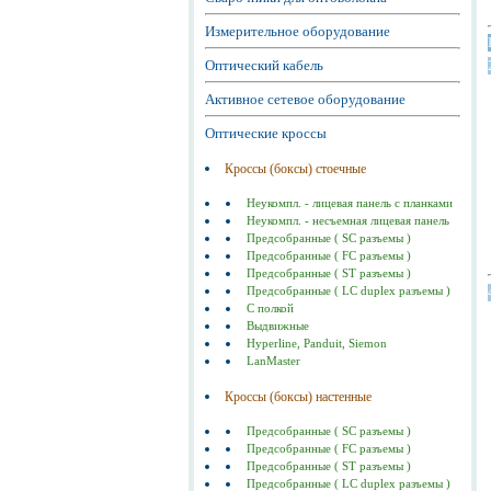
Измерительное оборудование
Оптический кабель
Активное сетевое оборудование
Оптические кроссы
Кроссы (боксы) стоечные
Неукомпл. - лицевая панель с планками
Неукомпл. - несъемная лицевая панель
Предсобранные ( SC разъемы )
Предсобранные ( FC разъемы )
Предсобранные ( ST разъемы )
Предсобранные ( LC duplex разъемы )
С полкой
Выдвижные
Hyperline, Panduit, Siemon
LanMaster
Кроссы (боксы) настенные
Предсобранные ( SC разъемы )
Предсобранные ( FC разъемы )
Предсобранные ( ST разъемы )
Предсобранные ( LC duplex разъемы )