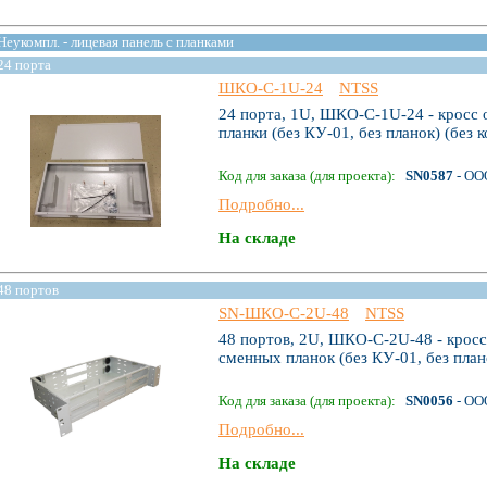
Неукомпл. - лицевая панель с планками
24 порта
ШКО-С-1U-24
NTSS
24 порта, 1U, ШКО-С-1U-24 - кросс 
планки (без КУ-01, без планок) (без 
Код для заказа (для проекта):
SN0587
- ОО
Подробно...
На складе
48 портов
SN-ШКО-С-2U-48
NTSS
48 портов, 2U, ШКО-С-2U-48 - кросс
сменных планок (без КУ-01, без план
Код для заказа (для проекта):
SN0056
- ОО
Подробно...
На складе