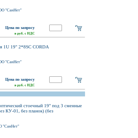
ОО "СанНет"
Цена по запросу
в руб. с НДС
ная 1U 19" 2*8SC CORDA
ОО "СанНет"
Цена по запросу
в руб. с НДС
оптический стоечный 19" под 3 сменные
з КУ-01, без планок) (без
О "СанНет"