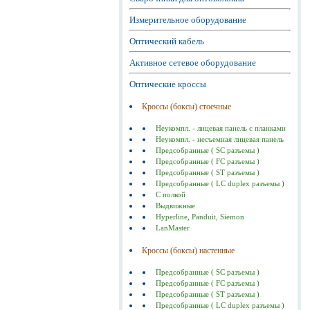
Измерительное оборудование
Оптический кабель
Активное сетевое оборудование
Оптические кроссы
Кроссы (боксы) стоечные
Неукомпл. - лицевая панель с планками
Неукомпл. - несъемная лицевая панель
Предсобранные ( SC разъемы )
Предсобранные ( FC разъемы )
Предсобранные ( ST разъемы )
Предсобранные ( LC duplex разъемы )
С полкой
Выдвижные
Hyperline, Panduit, Siemon
LanMaster
Кроссы (боксы) настенные
Предсобранные ( SC разъемы )
Предсобранные ( FC разъемы )
Предсобранные ( ST разъемы )
Предсобранные ( LC duplex разъемы )