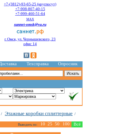
+7-(3812)-93-65-25 (круглосут)
+7-908-807-40-15
+7-999-460-51-64
MAX
sunnet-omsk@ya.ru
г. Омск, ул. Чернышевского, 23
офис 14
Доставка
Техсправка
Опросник
Этажные коробки сплиттерные
/
/
10
25
50
100
Всё
Выводить по: