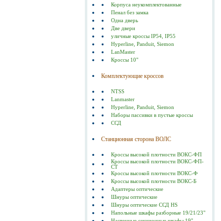
Корпуса неукомплектованные
Пенал без замка
Одна дверь
Две двери
уличные кроссы IP54, IP55
Hyperline, Panduit, Siemon
LanMaster
Кроссы 10"
Комплектующие кроссов
NTSS
Lanmaster
Hyperline, Panduit, Siemon
Наборы пассивки в пустые кроссы
ССД
Станционная сторона ВОЛС
Кроссы высокой плотности ВОКС-ФП
Кроссы высокой плотности ВОКС-ФП-
СТ
Кроссы высокой плотности ВОКС-Ф
Кроссы высокой плотности ВОКС-Б
Адаптеры оптические
Шнуры оптические
Шнуры оптические ССД HS
Напольные шкафы разборные 19/21/23"
Настенные секционные шкафы 19"