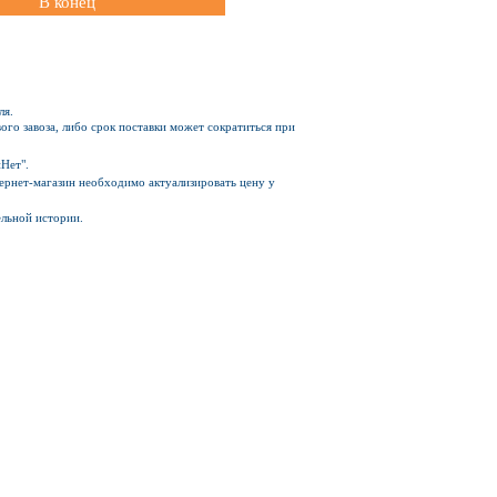
В конец
ля.
ого завоза, либо срок поставки может сократиться при
Нет".
Интернет-магазин необходимо актуализировать цену у
ельной истории.