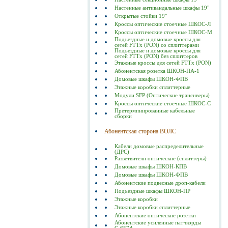
Настенные антивандальные шкафы 19"
Открытые стойки 19"
Кроссы оптические стоечные ШКОС-Л
Кроссы оптические стоечные ШКОС-М
Подъездные и домовые кроссы для
сетей FTTx (PON) со сплиттерами
Подъездные и домовые кроссы для
сетей FTTx (PON) без сплиттеров
Этажные кроссы для сетей FTTx (PON)
Абонентская розетка ШКОН-ПА-1
Домовые шкафы ШКОН-ФПВ
Этажные коробки сплиттерные
Модули SFP (Оптические трансиверы)
Кроссы оптические стоечные ШКОС-С
Претерминированные кабельные
сборки
Абонентская сторона ВОЛС
Кабели домовые распределительные
(ДРС)
Разветвители оптические (сплиттеры)
Домовые шкафы ШКОН-КПВ
Домовые шкафы ШКОН-ФПВ
Абонентские подвесные дроп-кабели
Подъездные шкафы ШКОН-ПР
Этажные коробки
Этажные коробки сплиттерные
Абонентские оптические розетки
Абонентские усиленные патчкорды