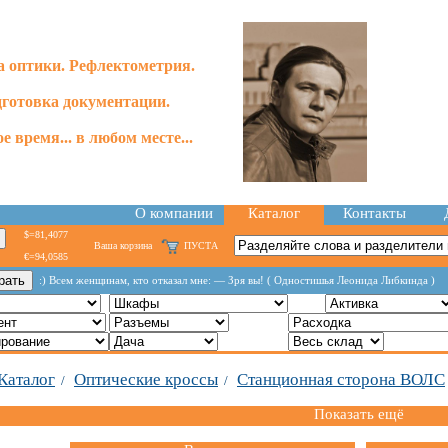
 оптики. Рефлектометрия.
готовка документации.
е время... в любом месте...
О компании
Каталог
Контакты
$=81,4077
Ваша корзина
ПУСТА
€=94,0585
:) Всем женщинам, кто отказал мне: — Зря вы! ( Одностишья Леонида Либкинда )
Каталог
Оптические кроссы
Станционная сторона ВОЛС
/
/
Показать ещё