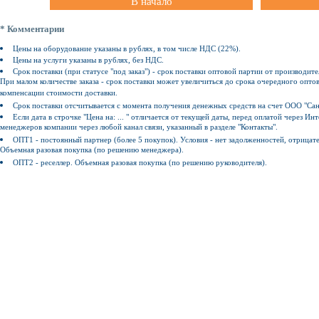
В начало
* Комментарии
Цены на оборудование указаны в рублях, в том числе НДС (22%).
Цены на услуги указаны в рублях, без НДС.
Срок поставки (при статусе "под заказ") - срок поставки оптовой партии от производите
При малом количестве заказа - срок поставки может увеличиться до срока очередного оптов
компенсации стоимости доставки.
Срок поставки отсчитывается с момента получения денежных средств на счет ООО "Сан
Если дата в строчке "Цена на: ... " отличается от текущей даты, перед оплатой через 
менеджеров компании через любой канал связи, указанный в разделе "Контакты".
ОПТ1 - постоянный партнер (более 5 покупок). Условия - нет задолженностей, отрицат
Объемная разовая покупка (по решению менеджера).
ОПТ2 - реселлер. Объемная разовая покупка (по решению руководителя).