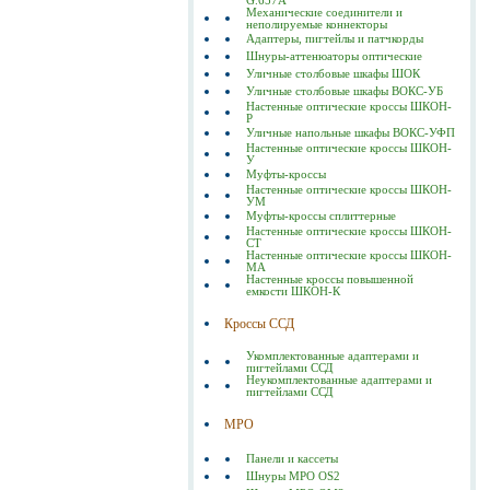
G.657A
Механические соединители и
неполируемые коннекторы
Адаптеры, пигтейлы и патчкорды
Шнуры-аттенюаторы оптические
Уличные столбовые шкафы ШОК
Уличные столбовые шкафы ВОКС-УБ
Настенные оптические кроссы ШКОН-
Р
Уличные напольные шкафы ВОКС-УФП
Настенные оптические кроссы ШКОН-
У
Муфты-кроссы
Настенные оптические кроссы ШКОН-
УМ
Муфты-кроссы сплиттерные
Настенные оптические кроссы ШКОН-
СТ
Настенные оптические кроссы ШКОН-
МА
Настенные кроссы повышенной
емкости ШКОН-К
Кроссы ССД
Укомплектованные адаптерами и
пигтейлами ССД
Неукомплектованные адаптерами и
пигтейлами ССД
MPO
Панели и кассеты
Шнуры MPO OS2