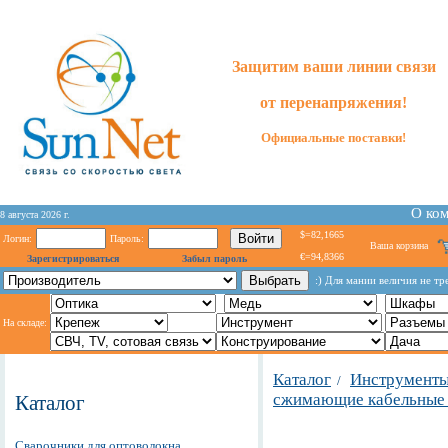
Защитим ваши линии связи
от перенапряжения!
Официальные поставки!
О ко
8 августа 2026 г.
$=82,1665
Логин:
Пароль:
Ваша корзина
€=94,8366
Зарегистрироваться
Забыл пароль
:) Для мании величия не тр
На складе:
Каталог
Инструменты
/
сжимающие кабельные 
Каталог
Сварочники для оптоволокна