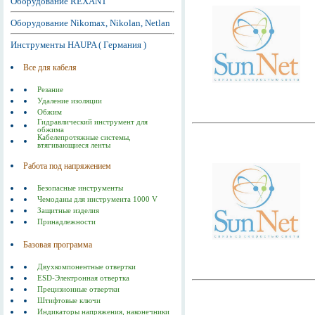
Оборудование REXANT
Оборудование Nikomax, Nikolan, Netlan
Инструменты HAUPA ( Германия )
Все для кабеля
Резание
Удаление изоляции
Обжим
Гидравлический инструмент для
обжима
Кабелепротяжные системы,
втягивающиеся ленты
Работа под напряжением
Безопасные инструменты
Чемоданы для инструмента 1000 V
Защитные изделия
Принадлежности
Базовая программа
Двухкомпонентные отвертки
ESD-Электронная отвертка
Прецизионные отвертки
Штифтовые ключи
Индикаторы напряжения, наконечники