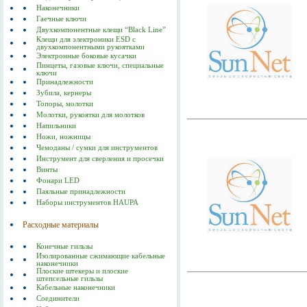
Наконечники
Гаечные ключи
Двухкомпонентные клещи “Black Line”
Клещи для электроники ESD с
двухкомпонентными рукоятками
Электронные боковые кусачки
Пинцеты, газовые ключи, специальные
ключи
Принадлежности
Зубила, кернеры
Топоры, молотки
Молотки, рукоятки для молотков
Напильники
Ножи, ножницы
Чемоданы / сумки для инструментов
Инструмент для сверления и просечки
Винты
Фонари LED
Паяльные принадлежности
Наборы инструментов HAUPA
Расходные материалы
Конечные гильзы
Изолированные сжимающие кабельные
наконечники
Плоские штекеры и плоские
штепсельные гильзы
Кабельные наконечники
Соединители