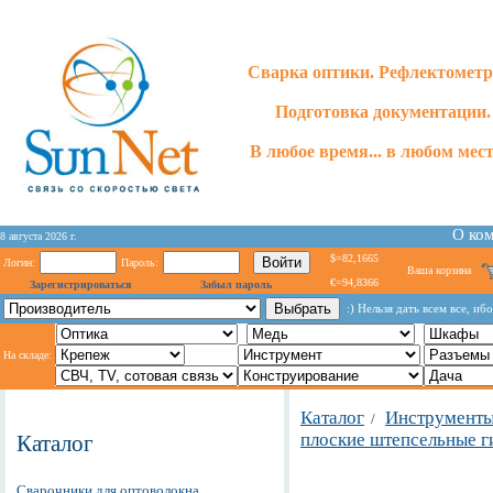
Сварка оптики. Рефлектометр
Подготовка документации.
В любое время... в любом месте
О ко
8 августа 2026 г.
$=82,1665
Логин:
Пароль:
Ваша корзина
€=94,8366
Зарегистрироваться
Забыл пароль
:) Нельзя дать всем все, иб
На складе:
Каталог
Инструменты
/
плоские штепсельные г
Каталог
Сварочники для оптоволокна