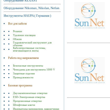
Оборудование REXANT
Оборудование Nikomax, Nikolan, Netlan
Инструменты HAUPA ( Германия )
Все для кабеля
Резание
Удаление изоляции
Обжим
Гидравлический инструмент для
обжима
Кабелепротяжные системы,
втягивающиеся ленты
Работа под напряжением
Безопасные инструменты
Чемоданы для инструмента 1000 V
Защитные изделия
Принадлежности
Базовая программа
Двухкомпонентные отвертки
ESD-Электронная отвертка
Прецизионные отвертки
Штифтовые ключи
Индикаторы напряжения, наконечники