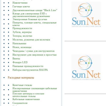
Наконечники
Гаечные ключи
Двухкомпонентные клещи “Black Line”
Клещи для электроники ESD с
двухкомпонентными рукоятками
Электронные боковые кусачки
Пинцеты, газовые ключи, специальные
ключи
Принадлежности
Зубила, кернеры
Топоры, молотки
Молотки, рукоятки для молотков
Напильники
Ножи, ножницы
Чемоданы / сумки для инструментов
Инструмент для сверления и просечки
Винты
Фонари LED
Паяльные принадлежности
Наборы инструментов HAUPA
Расходные материалы
Конечные гильзы
Изолированные сжимающие кабельные
наконечники
Плоские штекеры и плоские
штепсельные гильзы
Кабельные наконечники
Соединители