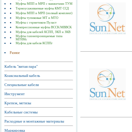
Муфты МПП и МРП с манжетами ТУМ
Термоусаживаемые муфты КМТ ССД
Муфты МПП и МРП (полный комплект)
Муфты тупиковые МТ и МТО
Муфты с герметиком Пуласт
Компрессионные муфты BCCK/MBBCK
Муфты для кабелей КСПП, ЗКП и ЗКВ
Муфты газонепроницаемые типа
МГНМс
Муфты для кабеля КСППг
Разное
Кабель "витая пара"
Коаксиальный кабель
Специальные кабели
Инструмент
Крепеж, метизы
Кабельные системы
Расходные и монтажные материалы
Маркировка