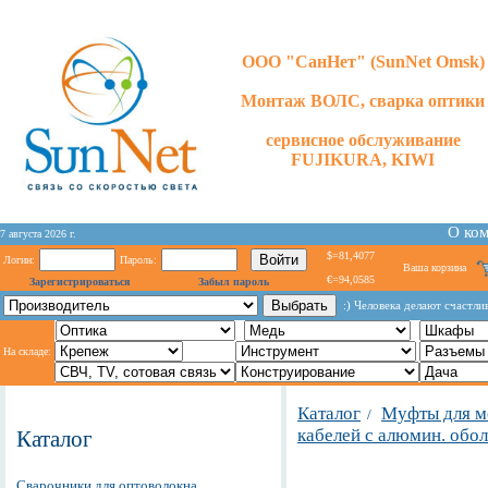
ООО "СанНет" (SunNet Omsk)
Монтаж ВОЛС, сварка оптики
сервисное обслуживание
FUJIKURA, KIWI
О ко
7 августа 2026 г.
$=81,4077
Логин:
Пароль:
Ваша корзина
€=94,0585
Зарегистрироваться
Забыл пароль
:) Человека делают счастл
На складе:
Каталог
Муфты для м
/
кабелей с алюмин. обо
Каталог
Сварочники для оптоволокна