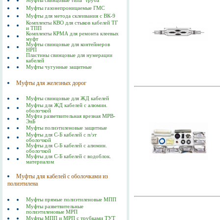
Муфты свинцовые типа "труба"
Муфты газонепроницаемые ГМС
Муфты для метода склеивания с ВК-9
Комплекты КВО для стыков кабелей ТГ
и ТПП
Комплекты КРМА для ремонта клеевых
муфт
Муфты свинцовые для контейнеров
НРП
Пластины свинцовые для нумерации
кабелей
Муфты чугунные защитные
Муфты для железных дорог
Муфты свинцовые для ЖД кабелей
Муфты для ЖД кабелей с алюмин.
оболочкой
Муфта разветвительная врезная МРВ-
ЭпБ
Муфты полиэтиленовые защитные
Муфты для С-Б кабелей с п/эт
оболочкой
Муфты для С-Б кабелей с алюмин.
оболочкой
Муфты для С-Б кабелей с водоблок.
материалом
Муфты для кабелей с оболочками из
полиэтилена
Муфты прямые полиэтиленовые МПП
Муфты разветвительные
полиэтиленовые МРП
Муфты МПП и МРП с трубками ТУТ