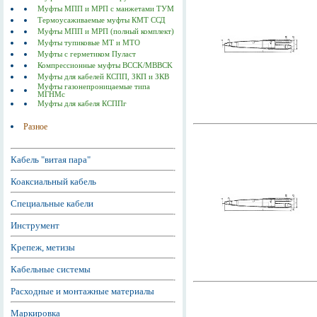
Муфты МПП и МРП с манжетами ТУМ
Термоусаживаемые муфты КМТ ССД
Муфты МПП и МРП (полный комплект)
Муфты тупиковые МТ и МТО
Муфты с герметиком Пуласт
Компрессионные муфты BCCK/MBBCK
Муфты для кабелей КСПП, ЗКП и ЗКВ
Муфты газонепроницаемые типа
МГНМс
Муфты для кабеля КСППг
Разное
Кабель "витая пара"
Коаксиальный кабель
Специальные кабели
Инструмент
Крепеж, метизы
Кабельные системы
Расходные и монтажные материалы
Маркировка