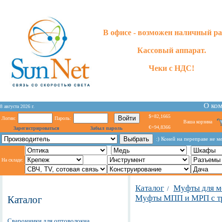
В офисе - возможен наличный ра
Кассовый аппарат.
Чеки с НДС!
О ко
8 августа 2026 г.
$=82,1665
Логин:
Пароль:
Ваша корзина
€=94,8366
Зарегистрироваться
Забыл пароль
:) Коней на переправе не м
На складе:
Каталог
Муфты для м
/
Муфты МПП и МРП с т
Каталог
Сварочники для оптоволокна