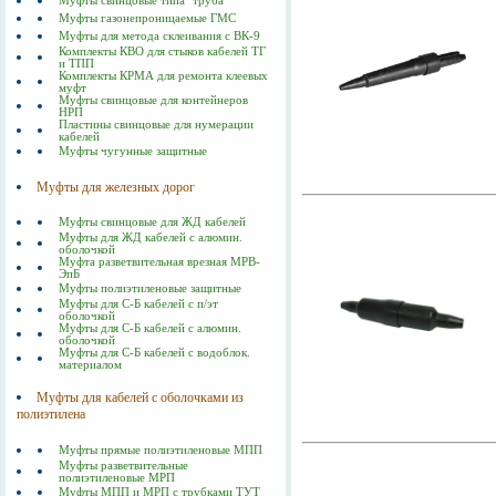
Муфты свинцовые типа "труба"
Муфты газонепроницаемые ГМС
Муфты для метода склеивания с ВК-9
Комплекты КВО для стыков кабелей ТГ
и ТПП
Комплекты КРМА для ремонта клеевых
муфт
Муфты свинцовые для контейнеров
НРП
Пластины свинцовые для нумерации
кабелей
Муфты чугунные защитные
Муфты для железных дорог
Муфты свинцовые для ЖД кабелей
Муфты для ЖД кабелей с алюмин.
оболочкой
Муфта разветвительная врезная МРВ-
ЭпБ
Муфты полиэтиленовые защитные
Муфты для С-Б кабелей с п/эт
оболочкой
Муфты для С-Б кабелей с алюмин.
оболочкой
Муфты для С-Б кабелей с водоблок.
материалом
Муфты для кабелей с оболочками из
полиэтилена
Муфты прямые полиэтиленовые МПП
Муфты разветвительные
полиэтиленовые МРП
Муфты МПП и МРП с трубками ТУТ