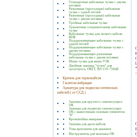
Стандартные кабельные чулки с двумя
петлями
Разъемные (проходные) кабельные
чулки с одной петлей
Разъемные (проходные) кабельные
чулки с двумя петлями
Тройные кабельные чулки
Транзитные соединительняе кабельные
чулки
Кабельные чулки для легкого кабеля.
ВОК
Поддерживающие кабельные чулки с
одной петлей
Поддерживающие кабельные чулки с
двумя петлями
Е
Поддерживающие разъемные
кабельные чулки с двумя петлями
С
Мини-чулки для мини-УЗК
Ц
Двойные зажимы "чулок" для
грозотроса, ОКГТ, ВЛ 110-750кВ
Крепеж для термокабеля
Гасители вибрации
Арматура для подвески оптических
кабелей ( от ССД )
Зажимы для круглого самонесущего
ОК
Зажимы для подвески самонесущих
ОК с вынесенным силовым элементом
"8"
Кронштейны анкерные
Зажимы для дроп-кабеля
Е
Узлы крепления для зажимов
С
Инструменты для монтажа ОК