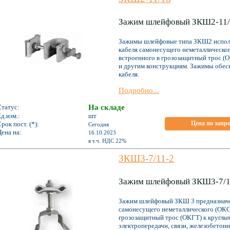
Зажим шлейфовый ЗКШ2-11/
Зажимы шлейфовые типа ЗКШ2 исполь
кабеля самонесущего неметаллическог
встроенного в грозозащитный трос (О
и другим конструкциям. Зажимы обес
кабеля.
Подробно...
Статус:
На складе
д.изм.:
шт
Цена по запр
рок пост. (*):
Сегодня
ена на:
16.10.2023
*
в т.ч. НДС 22%
ЗКШ3-7/11-2
Зажим шлейфовый ЗКШ3-7/1
Зажим шлейфовый ЗКШ 3 предназначен
самонесущего неметаллического (ОКСН
грозозащитный трос (ОКГТ) к кругл
электропередачи, связи, железобетон