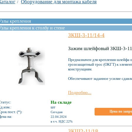
Каталог
Оборудование для монтажа кабеля
/
Узлы крепления
Узлы крепления к столбу и стене
ЗКШ-3-11/14-4
Зажим шлейфовый ЗКШ-3-11
Предназначен для крепления шлейфа о
грозозащитный трос (ОКГТ) к элемент
конструкциям.
Обеспечивают заданное усилие сдавли
Подробно...
Статус:
На складе
д.изм.:
шт
Цена по запр
рок пост. (*):
Сегодня
ена на:
22.04.2024
*
в т.ч. НДС 22%
ЗКШ2-11/18