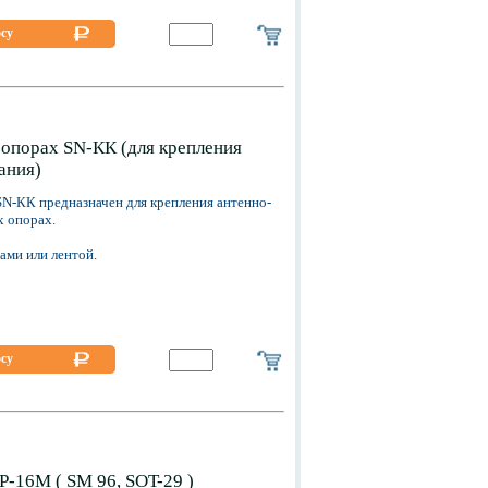
осу
 опорах SN-КК (для крепления
ания)
SN-КК предназначен для крепления антенно-
х опорах.
ами или лентой.
осу
-16М ( SM 96, SOT-29 )