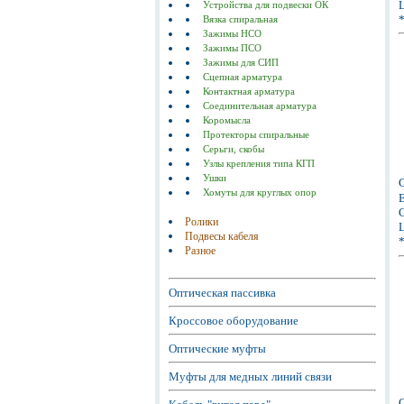
Ц
Устройства для подвески ОК
Вязка спиральная
Зажимы НСО
Зажимы ПСО
Зажимы для СИП
Сцепная арматура
Контактная арматура
Соединительная арматура
Коромысла
Протекторы спиральные
Серьги, скобы
Узлы крепления типа КГП
Ушки
Хомуты для круглых опор
Е
С
Ролики
Ц
Подвесы кабеля
Разное
Оптическая пассивка
Кроссовое оборудование
Оптические муфты
Муфты для медных линий связи