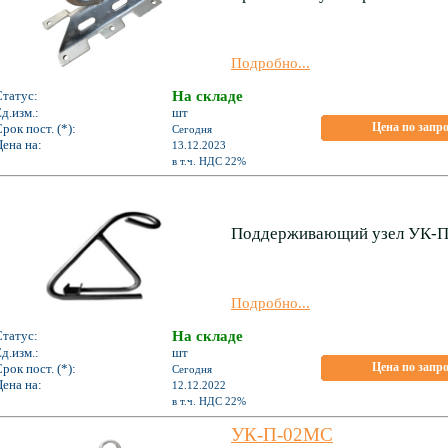
Подробно...
Статус:
На складе
д.изм.:
шт
Цена по запр
рок пост. (*):
Сегодня
ена на:
13.12.2023
*
в т.ч. НДС 22%
Поддерживающий узел УК-П-
Подробно...
Статус:
На складе
д.изм.:
шт
Цена по запр
рок пост. (*):
Сегодня
ена на:
12.12.2022
*
в т.ч. НДС 22%
УК-П-02МС