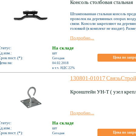
Консоль столбовая стальная
Штампованная стальная консоль предн
проволок на деревянных опорах возд
связи. Консоли закрепляют на дерев
головкой (в комплект не входят). Разм
Подробно...
Статус:
На складе
д.изм.:
шт
Цена по запр
рок пост. (*):
Сегодня
ена на:
04.02.2018
*
в т.ч. НДС 22%
130801-01017
СвязьСтрой
Кронштейн УН-Т ( узел крепл
Подробно...
Статус:
На складе
д.изм.:
шт
Цена по запр
рок пост. (*):
Сегодня