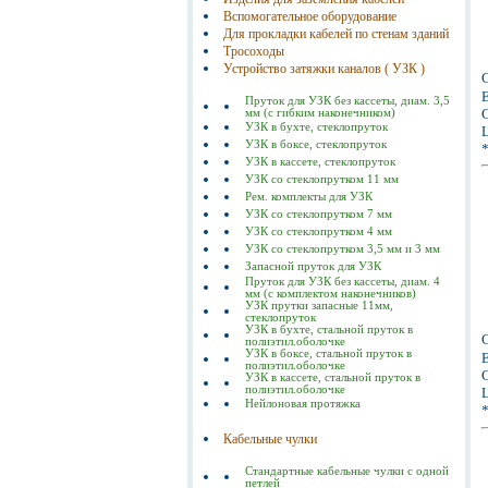
Вспомогательное оборудование
Для прокладки кабелей по стенам зданий
Тросоходы
Устройство затяжки каналов ( УЗК )
Е
Пруток для УЗК без кассеты, диам. 3,5
С
мм (с гибким наконечником)
УЗК в бухте, стеклопруток
Ц
УЗК в боксе, стеклопруток
УЗК в кассете, стеклопруток
УЗК со стеклопрутком 11 мм
Рем. комплекты для УЗК
УЗК со стеклопрутком 7 мм
УЗК со стеклопрутком 4 мм
УЗК со стеклопрутком 3,5 мм и 3 мм
Запасной пруток для УЗК
Пруток для УЗК без кассеты, диам. 4
мм (с комплектом наконечников)
УЗК прутки запасные 11мм,
стеклопруток
УЗК в бухте, стальной пруток в
полиэтил.оболочке
УЗК в боксе, стальной пруток в
Е
полиэтил.оболочке
С
УЗК в кассете, стальной пруток в
полиэтил.оболочке
Ц
Нейлоновая протяжка
Кабельные чулки
Стандартные кабельные чулки с одной
петлей