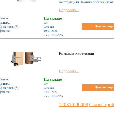
конструкциям. Зажимы обеспечивают з
Подробно...
Статус:
На складе
д.изм.:
шт
Цена по запр
рок пост. (*):
Сегодня
ена на:
19.01.2026
*
в т.ч. НДС 22%
Консоль кабельная
Подробно...
Статус:
На складе
д.изм.:
шт
Цена по запр
рок пост. (*):
Сегодня
ена на:
24.01.2022
*
в т.ч. НДС 22%
120810-00009
СвязьСтрой