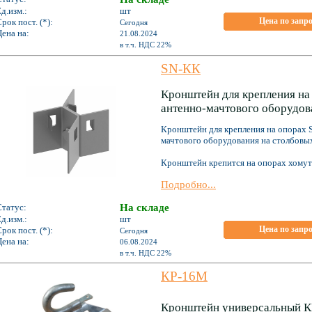
д.изм.:
шт
Цена по запр
рок пост. (*):
Сегодня
ена на:
21.08.2024
*
в т.ч. НДС 22%
SN-КК
Кронштейн для крепления на
антенно-мачтового оборудов
Кронштейн для крепления на опорах 
мачтового оборудования на столбовы
Кронштейн крепится на опорах хомут
Подробно...
Статус:
На складе
д.изм.:
шт
Цена по запр
рок пост. (*):
Сегодня
ена на:
06.08.2024
*
в т.ч. НДС 22%
КР-16М
Кронштейн универсальный КР