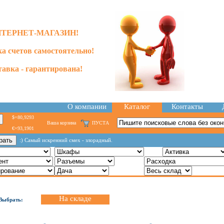
ТЕРНЕТ-МАГАЗИН!
а счетов самостоятельно!
тавка - гарантирована!
О компании
Каталог
Контакты
$=80,9293
Ваша корзина
ПУСТА
€=93,1901
:) Самый искренний смех - злорадный.
На складе
Выбрать: