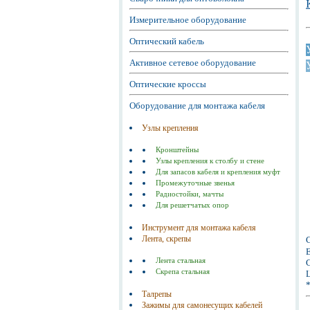
Измерительное оборудование
Оптический кабель
Активное сетевое оборудование
Оптические кроссы
Оборудование для монтажа кабеля
Узлы крепления
Кронштейны
Узлы крепления к столбу и стене
Для запасов кабеля и крепления муфт
Промежуточные звенья
Радиостойки, мачты
Для решетчатых опор
Инструмент для монтажа кабеля
Лента, скрепы
Е
Лента стальная
С
Скрепа стальная
Ц
Талрепы
Зажимы для самонесущих кабелей