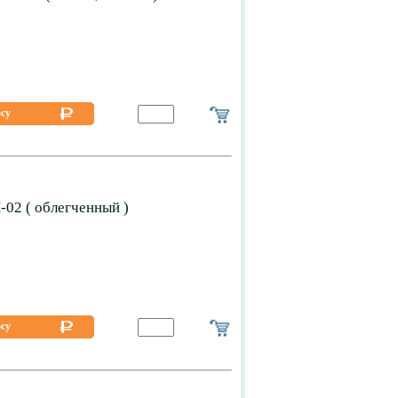
осу
02 ( облегченный )
осу