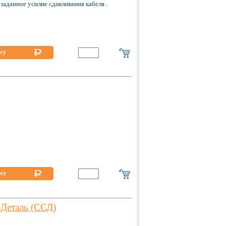
аданное усилие сдавливания кабеля .
осу
осу
Деталь (ССД)