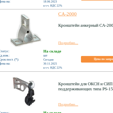
ена на:
18.06.2023
*
в т.ч. НДС 22%
CA-2000
Кронштейн анкерный CA-20
Подробно...
Статус:
На складе
д.изм.:
шт
Цена по запр
рок пост. (*):
Сегодня
ена на:
30.11.2025
*
в т.ч. НДС 22%
Кронштейн для ОКСН и СИП 
поддерживающих типа PS-1
Подробно...
Статус:
На складе