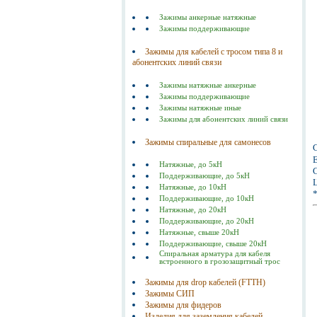
Зажимы анкерные натяжные
Зажимы поддерживающие
Зажимы для кабелей с тросом типа 8 и
абонентских линий связи
Зажимы натяжные анкерные
Зажимы поддерживающие
Зажимы натяжные иные
Зажимы для абонентских линий связи
Зажимы спиральные для самонесов
Е
Натяжные, до 5кН
С
Поддерживающие, до 5кН
Ц
Натяжные, до 10кН
Поддерживающие, до 10кН
Натяжные, до 20кН
Поддерживающие, до 20кН
Натяжные, свыше 20кН
Поддерживающие, свыше 20кН
Спиральная арматура для кабеля
встроенного в грозозащитный трос
Зажимы для drop кабелей (FTTH)
Зажимы СИП
Зажимы для фидеров
Изделия для заземления кабелей