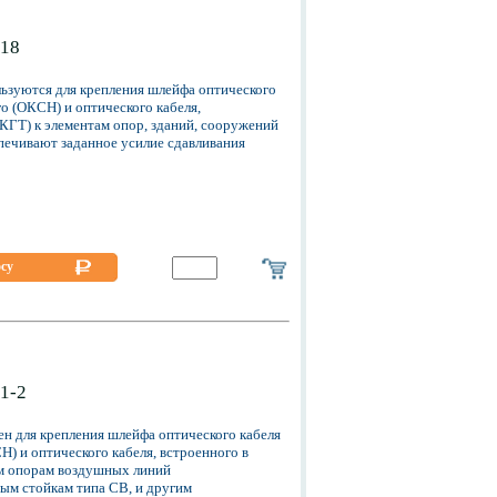
18
зуются для крепления шлейфа оптического
о (ОКСН) и оптического кабеля,
КГТ) к элементам опор, зданий, сооружений
печивают заданное усилие сдавливания
осу
1-2
 для крепления шлейфа оптического кабеля
) и оптического кабеля, встроенного в
ым опорам воздушных линий
ным стойкам типа СВ, и другим