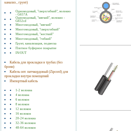
канализ., грунт)
Одномодовый, "сверхгибкий", волокно
- G657A
Одномодовый, "мягкий", волокно -
G652cd
Многомодовый, "мягкий"
Многомодовый, "сверхгибкий"
Многомодовый, "жесткий"
Многомодовый, "гибкий"
Грунт, канализация, подвеска
Плотное буферное покрытие
IN/OUT
Кабель для прокладки в трубах (без
брони)
Кабель опт. патчкордовый (Zipcord) для
прокладки внутри помещений
Импортный кабель
1-2 волокна
4 волокна
6 волокон
8 волокон
12 волокон
16 волокон
20-24 волокна
32-36 волокон
48-64 волокон