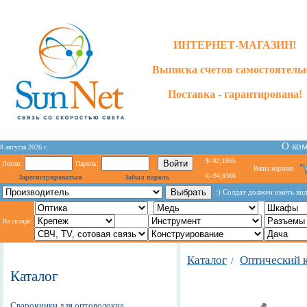
ИНТЕРНЕТ-МАГАЗИН!
Выписка счетов самостоятельн
Поставка - гарантирована!
О ко
8 августа 2026 г.
$=82,1665
Логин:
Пароль:
Ваша корзина
€=94,8366
Зарегистрироваться
Забыл пароль
:) Солдат должен иметь вид
На складе:
Каталог
Оптический 
/
Каталог
Сварочники для оптоволокна