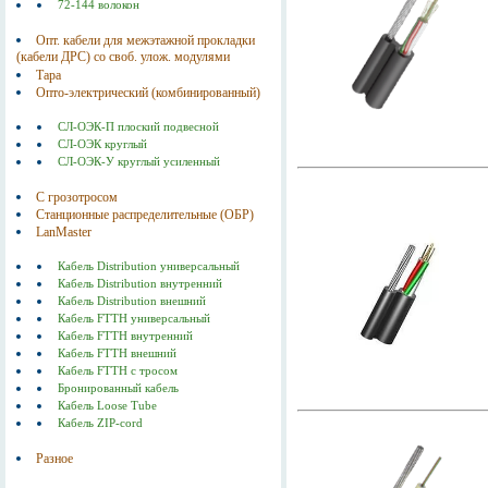
72-144 волокон
Опт. кабели для межэтажной прокладки
(кабели ДРС) со своб. улож. модулями
Тара
Опто-электрический (комбинированный)
СЛ-ОЭК-П плоский подвесной
СЛ-ОЭК круглый
СЛ-ОЭК-У круглый усиленный
С грозотросом
Станционные распределительные (ОБР)
LanMaster
Кабель Distribution универсальный
Кабель Distribution внутренний
Кабель Distribution внешний
Кабель FTTH универсальный
Кабель FTTH внутренний
Кабель FTTH внешний
Кабель FTTH с тросом
Бронированный кабель
Кабель Loose Tube
Кабель ZIP-cord
Разное