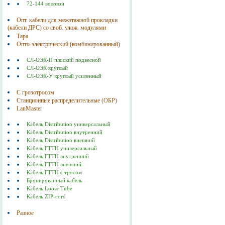
72-144 волокон
Опт. кабели для межэтажной прокладки
(кабели ДРС) со своб. улож. модулями
Тара
Опто-электрический (комбинированный)
СЛ-ОЭК-П плоский подвесной
СЛ-ОЭК круглый
СЛ-ОЭК-У круглый усиленный
С грозотросом
Станционные распределительные (ОБР)
LanMaster
Кабель Distribution универсальный
Кабель Distribution внутренний
Кабель Distribution внешний
Кабель FTTH универсальный
Кабель FTTH внутренний
Кабель FTTH внешний
Кабель FTTH с тросом
Бронированный кабель
Кабель Loose Tube
Кабель ZIP-cord
Разное