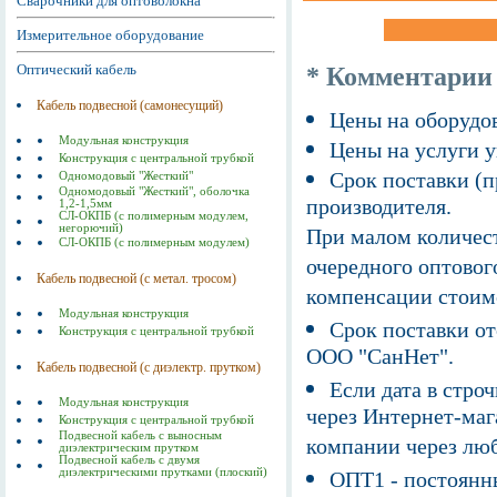
Сварочники для оптоволокна
Измерительное оборудование
Оптический кабель
* Комментарии
Кабель подвесной (самонесущий)
Цены на оборудов
Модульная конструкция
Цены на услуги у
Конструкция с центральной трубкой
Срок поставки (п
Одномодовый "Жесткий"
Одномодовый "Жесткий", оболочка
производителя.
1,2-1,5мм
СЛ-ОКПБ (с полимерным модулем,
негорючий)
При малом количест
СЛ-ОКПБ (с полимерным модулем)
очередного оптовог
Кабель подвесной (с метал. тросом)
компенсации стоим
Модульная конструкция
Срок поставки от
Конструкция с центральной трубкой
ООО "СанНет".
Кабель подвесной (с диэлектр. прутком)
Если дата в строч
Модульная конструкция
через Интернет-маг
Конструкция с центральной трубкой
Подвесной кабель с выносным
компании через люб
диэлектрическим прутком
Подвесной кабель с двумя
диэлектрическими прутками (плоский)
ОПТ1 - постоянны