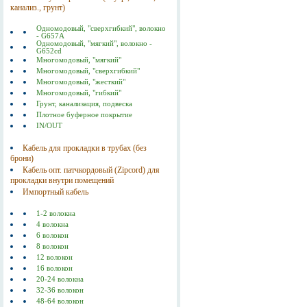
канализ., грунт)
Одномодовый, "сверхгибкий", волокно
- G657A
Одномодовый, "мягкий", волокно -
G652cd
Многомодовый, "мягкий"
Многомодовый, "сверхгибкий"
Многомодовый, "жесткий"
Многомодовый, "гибкий"
Грунт, канализация, подвеска
Плотное буферное покрытие
IN/OUT
Кабель для прокладки в трубах (без
брони)
Кабель опт. патчкордовый (Zipcord) для
прокладки внутри помещений
Импортный кабель
1-2 волокна
4 волокна
6 волокон
8 волокон
12 волокон
16 волокон
20-24 волокна
32-36 волокон
48-64 волокон