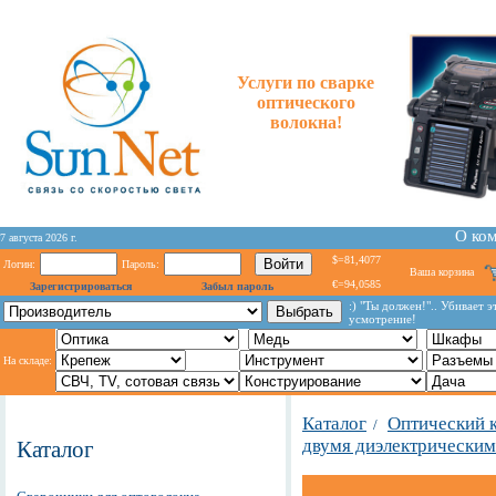
Услуги по сварке
оптического
волокна!
О ко
7 августа 2026 г.
$=81,4077
Логин:
Пароль:
Ваша корзина
€=94,0585
Зарегистрироваться
Забыл пароль
:) "Ты должен!".. Убивает э
усмотрение!
На складе:
Каталог
Оптический 
/
двумя диэлектрическим
Каталог